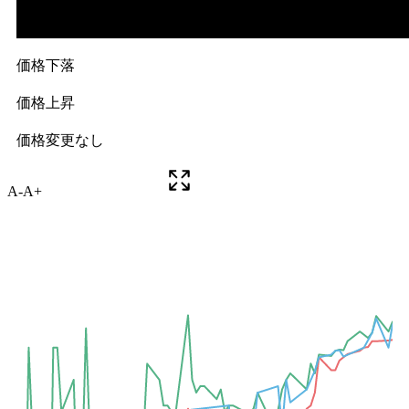
A-
A+