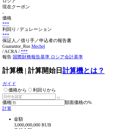
ロシア
現在クーポン
-
価格
***
利回り / デュレーション
***
保証人／借り手／申込者の報告書
Guarantor_Rus
Mechel
/ ACRA
/
***
報告
国際財務報告基準
ロシア会計基準
計算機 | 計算開始日
計算機とは？
ガイド
価格から
利回りから
価格
額面価格の%
計算
金額
3,000,000,000 RUB