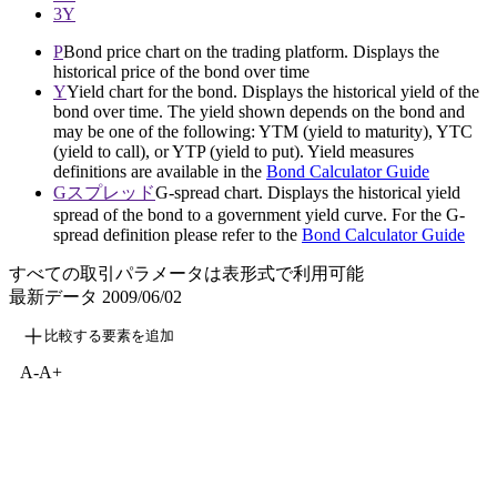
3Y
P
Bond price chart on the trading platform. Displays the
historical price of the bond over time
Y
Yield chart for the bond. Displays the historical yield of the
bond over time. The yield shown depends on the bond and
may be one of the following: YTM (yield to maturity), YTC
(yield to call), or YTP (yield to put). Yield measures
definitions are available in the
Bond Calculator Guide
Gスプレッド
G-spread chart. Displays the historical yield
spread of the bond to a government yield curve. For the G-
spread definition please refer to the
Bond Calculator Guide
すべての取引パラメータは表形式で利用可能
最新データ
2009/06/02
比較する要素を追加