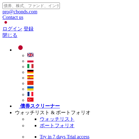
pro@cbonds.com
Contact us
ログイン
登録
閉じる
債券スクリーナー
ウォッチリスト & ポートフォリオ
ウォッチリスト
ポートフォリオ
Try in
7 days
Trial access