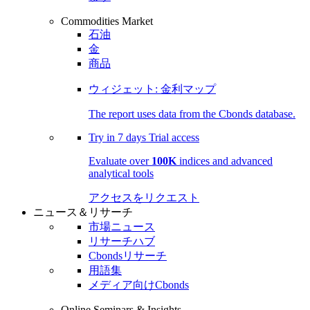
Commodities Market
石油
金
商品
ウィジェット: 金利マップ
The report uses data from the Cbonds database.
Try in
7 days
Trial access
Evaluate over
100K
indices and advanced
analytical tools
アクセスをリクエスト
ニュース＆リサーチ
市場ニュース
リサーチハブ
Cbondsリサーチ
用語集
メディア向けCbonds
Online Seminars & Insights