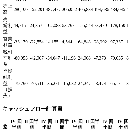
売上
286,977
152,291
387,477
205,952
405,884
194,686
434,045
4
高
売上
総利
44,715
24,857
102,088
63,767
155,544
73,479
178,159
1
益
営業
-33,179
-22,554
14,155
4,544
64,848
28,992
97,337
1
利益
税引
前利
-80,953
-42,967
-34,047
-11,196
24,968
-7,373
79,635
8
益
当期
純利
益
-79,760
-40,511
-36,271
-15,982
24,247
-3,474
65,171
8
（損
失）
キャッシュフロー計算書
IV 四
II 四半
IV 四
II 四半
IV 四
II 四半
IV 四
IV 四
指
半期
期
半期
期
半期
期
半期
半期