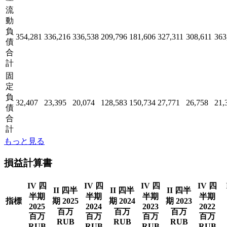
流
動
負
354,281
336,216
336,538
209,796
181,606
327,311
308,611
363
債
合
計
固
定
負
32,407
23,395
20,074
128,583
150,734
27,771
26,758
21,
債
合
計
もっと見る
損益計算書
IV 四
IV 四
IV 四
IV 四
II 四半
II 四半
II 四半
半期
半期
半期
半期
指標
期 2025
期 2024
期 2023
2025
2024
2023
2022
百万
百万
百万
百万
百万
百万
百万
RUB
RUB
RUB
RUB
RUB
RUB
RUB