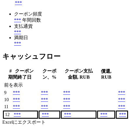
***
クーポン頻度
***
年間回数
支払通貨
***
満期日
***
キャッシュフロー
#
クーポン
クーポ
クーポン支払
償還,
期間終了日
ン、%
金額, RUB
RUB
前を表示
9
***
***
***
***
10
***
***
***
***
11
***
***
***
***
12
***
***
***
***
***
Excelにエクスポート