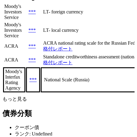
Moody's
Investors
***
LT- foreign currency
Service
Moody's
Investors
***
LT- local currency
Service
ACRA national rating scale for the Russian Feder
ACRA
***
格付レポート
Standalone creditworthiness assessment (national 
ACRA
***
格付レポート
Moody's
Interfax
***
National Scale (Russia)
Rating
Agency
もっと見る
債券分類
クーポン債
ランク: Undefined