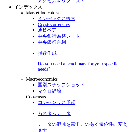
アクセスをリクエスト
インデックス
Market Indicators
インデックス検索
Cryptocurrencies
通貨ペア
中央銀行為替レート
中央銀行金利
指数作成
Do you need a benchmark for your specific
needs?
Macroeconomics
国別スナップショット
マクロ経済
Consensus
コンセンサス予想
カスタムデータ
データの混沌を競争力のある
優位性
に変え
ます