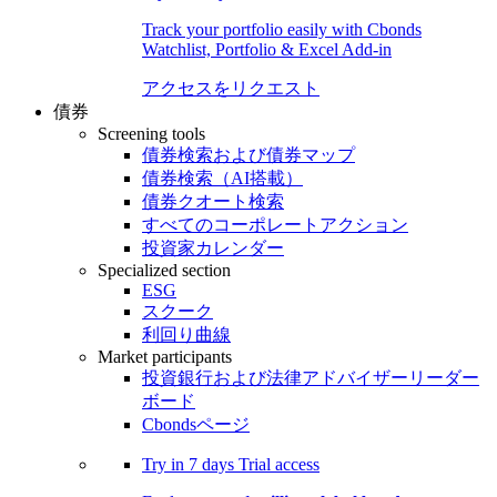
Track your portfolio easily with Cbonds
Watchlist, Portfolio & Excel Add-in
アクセスをリクエスト
債券
Screening tools
債券検索および債券マップ
債券検索（AI搭載）
債券クオート検索
すべてのコーポレートアクション
投資家カレンダー
Specialized section
ESG
スクーク
利回り曲線
Market participants
投資銀行および法律アドバイザーリーダー
ボード
Cbondsページ
Try in
7 days
Trial access