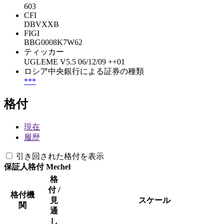
603
CFI
DBVXXB
FIGI
BBG0008K7W62
ティッカー
UGLEME V5.5 06/12/09 ++01
ロシア中央銀行による証券の種類
***
格付
現在
履歴
引き回された格付を表示
保証人格付
Mechel
格
付 /
格付機
見
スケール
関
通
し