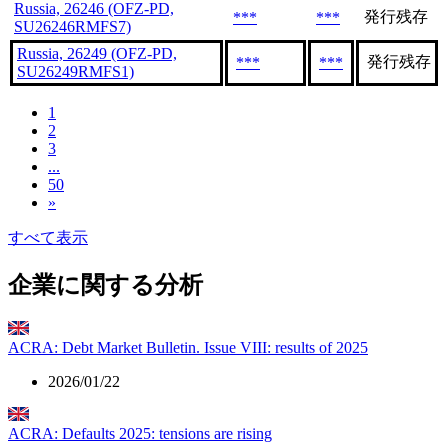
Russia, 26246 (OFZ-PD,
発行残存
***
***
SU26246RMFS7)
Russia, 26249 (OFZ-PD,
発行残存
***
***
SU26249RMFS1)
1
2
3
...
50
»
すべて表示
企業に関する分析
ACRA: Debt Market Bulletin. Issue VIII: results of 2025
2026/01/22
ACRA: Defaults 2025: tensions are rising