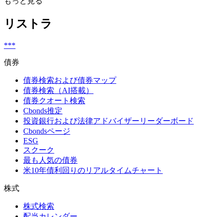
もっと見る
リストラ
***
債券
債券検索および債券マップ
債券検索（AI搭載）
債券クオート検索
Cbonds推定
投資銀行および法律アドバイザーリーダーボード
Cbondsページ
ESG
スクーク
最も人気の債券
米10年債利回りのリアルタイムチャート
株式
株式検索
配当カレンダー