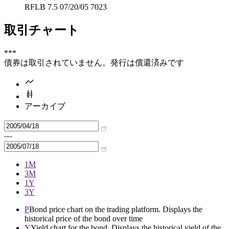
RFLB 7.5 07/20/05 7023
取引チャート
***
債券は取引されていません。発行は償還済みです
アーカイブ
—
1M
3M
1Y
3Y
P
Bond price chart on the trading platform. Displays the
historical price of the bond over time
Y
Yield chart for the bond. Displays the historical yield of the