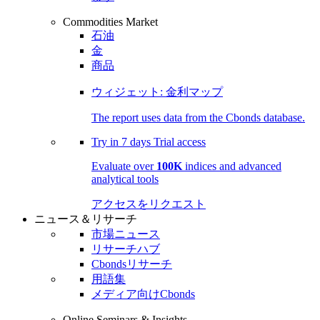
Commodities Market
石油
金
商品
ウィジェット: 金利マップ
The report uses data from the Cbonds database.
Try in
7 days
Trial access
Evaluate over
100K
indices and advanced
analytical tools
アクセスをリクエスト
ニュース＆リサーチ
市場ニュース
リサーチハブ
Cbondsリサーチ
用語集
メディア向けCbonds
Online Seminars & Insights