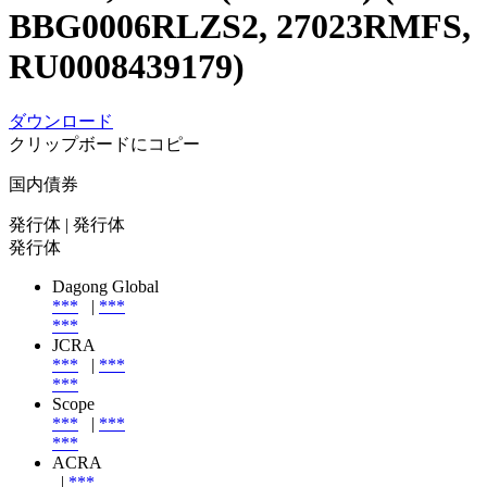
BBG0006RLZS2, 27023RMFS,
RU0008439179)
ダウンロード
クリップボードにコピー
国内債券
発行体
| 発行体
発行体
Dagong Global
***
|
***
***
JCRA
***
|
***
***
Scope
***
|
***
***
ACRA
|
***