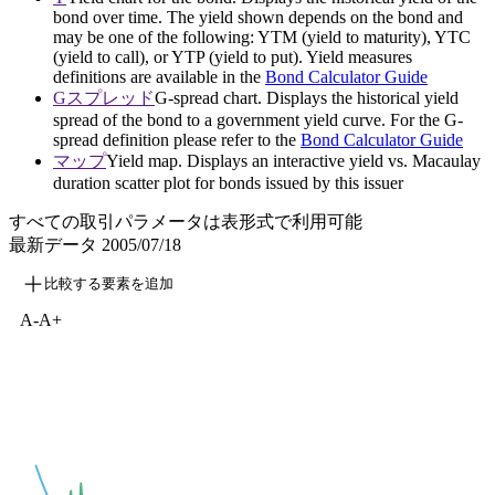
bond over time. The yield shown depends on the bond and
may be one of the following: YTM (yield to maturity), YTC
(yield to call), or YTP (yield to put). Yield measures
definitions are available in the
Bond Calculator Guide
Gスプレッド
G-spread chart. Displays the historical yield
spread of the bond to a government yield curve. For the G-
spread definition please refer to the
Bond Calculator Guide
マップ
Yield map. Displays an interactive yield vs. Macaulay
duration scatter plot for bonds issued by this issuer
すべての取引パラメータは表形式で利用可能
最新データ
2005/07/18
比較する要素を追加