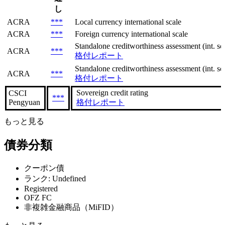
し
ACRA
***
Local currency international scale
ACRA
***
Foreign currency international scale
Standalone creditworthiness assessment (int. sca
ACRA
***
格付レポート
Standalone creditworthiness assessment (int. sca
ACRA
***
格付レポート
Sovereign сredit rating
CSCI
***
Pengyuan
格付レポート
もっと見る
債券分類
クーポン債
ランク: Undefined
Registered
OFZ FC
非複雑金融商品（MiFID）