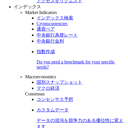
アクセスをリクエスト
インデックス
Market Indicators
インデックス検索
Cryptocurrencies
通貨ペア
中央銀行為替レート
中央銀行金利
指数作成
Do you need a benchmark for your specific
needs?
Macroeconomics
国別スナップショット
マクロ経済
Consensus
コンセンサス予想
カスタムデータ
データの混沌を競争力のある
優位性
に変え
ます