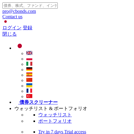
pro@cbonds.com
Contact us
ログイン
登録
閉じる
債券スクリーナー
ウォッチリスト & ポートフォリオ
ウォッチリスト
ポートフォリオ
Try in
7 days
Trial access