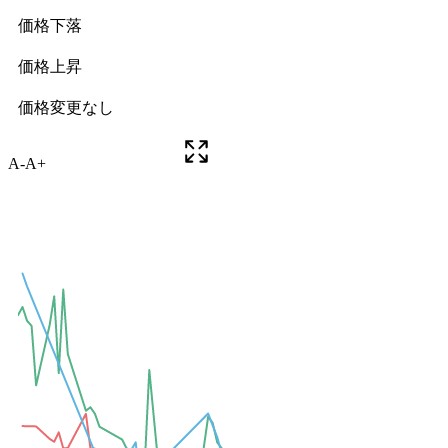
A-
A+