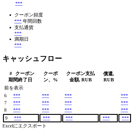
***
クーポン頻度
***
年間回数
支払通貨
***
満期日
***
キャッシュフロー
#
クーポン
クーポ
クーポン支払
償還,
期間終了日
ン、%
金額, RUB
RUB
前を表示
6
***
***
***
***
7
***
***
***
***
8
***
***
***
***
9
***
***
***
***
***
Excelにエクスポート