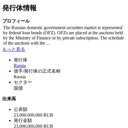
発行体情報
プロフィール
The Russian domestic government securities market is represented
by federal loan bonds (OFZ). OFZs are placed at the auctions held
by the Ministry of Finance or by private subscription. The schedule
of the auctions with the ...
もっと見る
発行体
Russia
借手/発行体の正式名称
Russia
セクター
国債
出来高
公表額
23,000,000,000 RUB
発行金額
23,000,000,000 RUB