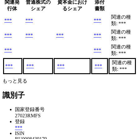
関連発
普通株式の
資本金におけ
添付
行体
シェア
るシェア
書類
関連の種
***
***
***
類: ***
関連の種
***
***
***
***
類: ***
関連の種
***
***
類: ***
関連の種
***
***
***
***
類: ***
もっと見る
識別子
国家登録番号
27023RMFS
登録
***
ISIN
RU0008439179