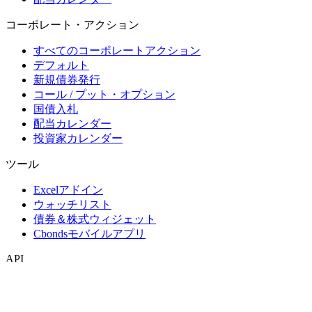
コーポレート・アクション
すべてのコーポレートアクション
デフォルト
新規債券発行
コール / プット・オプション
国債入札
配当カレンダー
投資家カレンダー
ツール
Excelアドイン
ウォッチリスト
債券＆株式ウィジェット
Cbondsモバイルアプリ
API
APIおよびデータフィード
APIディレクトリ