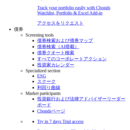
Track your portfolio easily with Cbonds
Watchlist, Portfolio & Excel Add-in
アクセスをリクエスト
債券
Screening tools
債券検索および債券マップ
債券検索（AI搭載）
債券クオート検索
すべてのコーポレートアクション
投資家カレンダー
Specialized section
ESG
スクーク
利回り曲線
Market participants
投資銀行および法律アドバイザーリーダー
ボード
Cbondsページ
Try in
7 days
Trial access