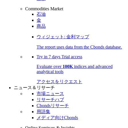
Commodities Market
石油
金
商品
ウィジェット: 金利マップ
The report uses data from the Cbonds database.
Try in
7 days
Trial access
Evaluate over
100K
indices and advanced
analytical tools
アクセスをリクエスト
ニュース＆リサーチ
市場ニュース
リサーチハブ
Cbondsリサーチ
用語集
メディア向けCbonds
Online Seminars & Insights