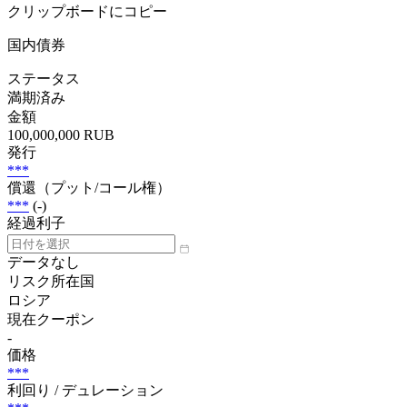
クリップボードにコピー
国内債券
ステータス
満期済み
金額
100,000,000 RUB
発行
***
償還（プット/コール権）
***
(-)
経過利子
データなし
リスク所在国
ロシア
現在クーポン
-
価格
***
利回り / デュレーション