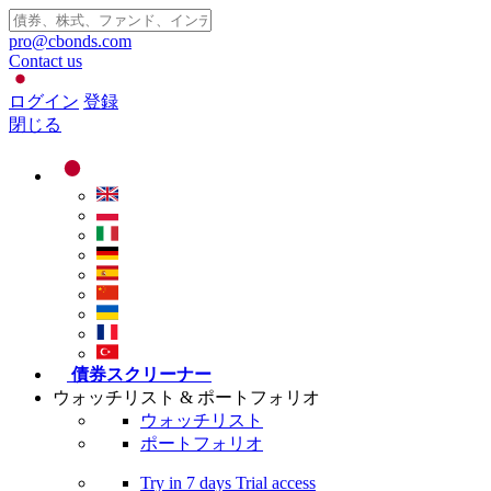
pro@cbonds.com
Contact us
ログイン
登録
閉じる
債券スクリーナー
ウォッチリスト & ポートフォリオ
ウォッチリスト
ポートフォリオ
Try in
7 days
Trial access