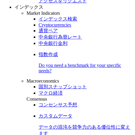
アクセスをリクエスト
インデックス
Market Indicators
インデックス検索
Cryptocurrencies
通貨ペア
中央銀行為替レート
中央銀行金利
指数作成
Do you need a benchmark for your specific
needs?
Macroeconomics
国別スナップショット
マクロ経済
Consensus
コンセンサス予想
カスタムデータ
データの混沌を競争力のある
優位性
に変え
ます