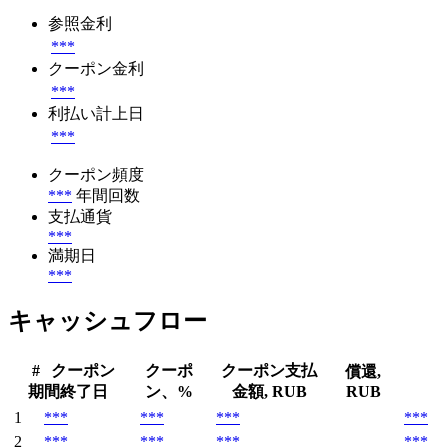
参照金利
***
クーポン金利
***
利払い計上日
***
クーポン頻度
***
年間回数
支払通貨
***
満期日
***
キャッシュフロー
#
クーポン
クーポ
クーポン支払
償還,
期間終了日
ン、%
金額, RUB
RUB
1
***
***
***
***
2
***
***
***
***