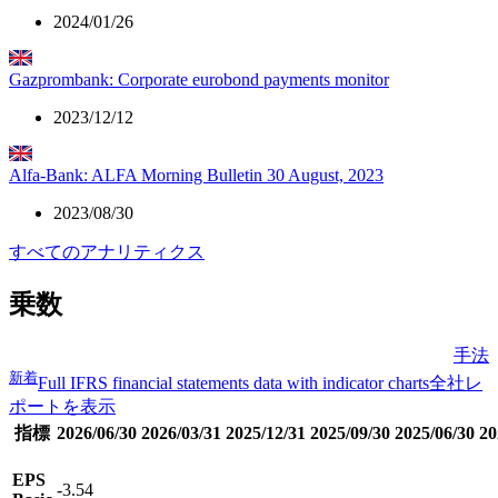
2024/01/26
Gazprombank: Corporate eurobond payments monitor
2023/12/12
Alfa-Bank: ALFA Morning Bulletin 30 August, 2023
2023/08/30
すべてのアナリティクス
乗数
手法
新着
Full IFRS financial statements data with indicator charts
全社レ
ポートを表示
指標
2026/06/30
2026/03/31
2025/12/31
2025/09/30
2025/06/30
20
EPS
-3.54