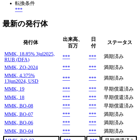
転換条件
***
最新の発行体
出来高、
日
発行体
ステータス
百万
付
MMK, 18.85% 3jul2025,
満期済み
***
***
RUB (DFA)
MMK, ZO-2024
***
***
満期済み
MMK, 4.375%
満期済み
***
***
13jun2024, USD
MMK, 19
***
***
早期償還済み
MMK, 18
***
***
早期償還済み
MMK, BO-08
***
***
早期償還済み
MMK, BO-07
***
***
満期済み
MMK, BO-06
***
***
満期済み
MMK, BO-04
***
***
満期済み