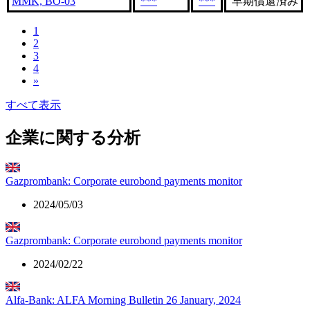
MMK, BO-03
***
***
早期償還済み
1
2
3
4
»
すべて表示
企業に関する分析
Gazprombank: Corporate eurobond payments monitor
2024/05/03
Gazprombank: Corporate eurobond payments monitor
2024/02/22
Alfa-Bank: ALFA Morning Bulletin 26 January, 2024