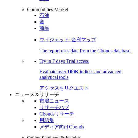
Commodities Market
石油
金
商品
ウィジェット: 金利マップ
The report uses data from the Cbonds database.
Try in
7 days
Trial access
Evaluate over
100K
indices and advanced
analytical tools
アクセスをリクエスト
ニュース＆リサーチ
市場ニュース
リサーチハブ
Cbondsリサーチ
用語集
メディア向けCbonds
Online Seminars & Insights