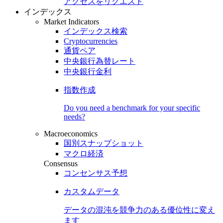
アクセスをリクエスト
インデックス
Market Indicators
インデックス検索
Cryptocurrencies
通貨ペア
中央銀行為替レート
中央銀行金利
指数作成
Do you need a benchmark for your specific
needs?
Macroeconomics
国別スナップショット
マクロ経済
Consensus
コンセンサス予想
カスタムデータ
データの混沌を競争力のある
優位性
に変え
ます