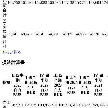
169,758
161,632
149,083
160,936
155,132
153,765
158,694
174
債
合
計
固
定
負
70,041
68,673
64,141
54,531
54,665
54,868
64,670
65,
債
合
計
もっと見る
損益計算書
II 四半
IV 四
III 四
IV 四
I 四半
II 四半
I 四半
期
半期
半期
半期
指標
期 2026
期 2025
期 2025
2026
2025
2025
2024
百万
百万
百万
百万
百万
百万
百万
RUB
RUB
RUB
RUB
RUB
RUB
RUB
売上
282,311
129,025
609,865
464,100
313,515
158,455
768,466
6
高