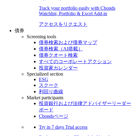
Track your portfolio easily with Cbonds
Watchlist, Portfolio & Excel Add-in
アクセスをリクエスト
債券
Screening tools
債券検索および債券マップ
債券検索（AI搭載）
債券クオート検索
すべてのコーポレートアクション
投資家カレンダー
Specialized section
ESG
スクーク
利回り曲線
Market participants
投資銀行および法律アドバイザーリーダー
ボード
Cbondsページ
Try in
7 days
Trial access