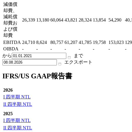
減価償
却費、
減耗償
26,339
13,180
60,064
43,821
28,324
13,854
54,290
40,
却費お
よび償
却費
EBITDA
24,710
8,624
80,757
61,207
41,785
19,758
153,023
129
OIBDA
-
-
-
-
-
-
-
-
から
まで
エクスポート
IFRS/US GAAP報告書
2026
I 四半期 NTL
II 四半期 NTL
2025
I 四半期 NTL
II 四半期 NTL