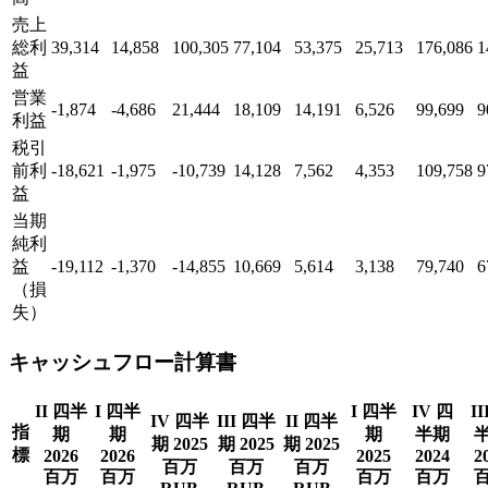
売上
総利
39,314
14,858
100,305
77,104
53,375
25,713
176,086
1
益
営業
-1,874
-4,686
21,444
18,109
14,191
6,526
99,699
9
利益
税引
前利
-18,621
-1,975
-10,739
14,128
7,562
4,353
109,758
9
益
当期
純利
益
-19,112
-1,370
-14,855
10,669
5,614
3,138
79,740
6
（損
失）
キャッシュフロー計算書
II 四半
I 四半
I 四半
IV 四
II
IV 四半
III 四半
II 四半
指
期
期
期
半期
期 2025
期 2025
期 2025
標
2026
2026
2025
2024
2
百万
百万
百万
百万
百万
百万
百万