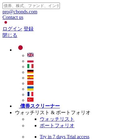
pro@cbonds.com
Contact us
ログイン
登録
閉じる
債券スクリーナー
ウォッチリスト & ポートフォリオ
ウォッチリスト
ポートフォリオ
Try in
7 days
Trial access