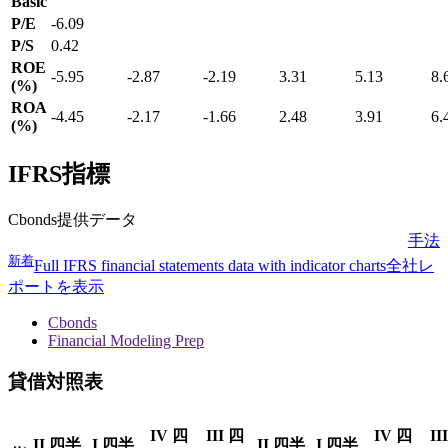
Basic
P/E
-6.09
P/S
0.42
ROE
-5.95
-2.87
-2.19
3.31
5.13
8.
(%)
ROA
-4.45
-2.17
-1.66
2.48
3.91
6.
(%)
IFRS指標
Cbonds提供データ
手法
新着
Full IFRS financial statements data with indicator charts
全社レ
ポートを表示
Cbonds
Financial Modeling Prep
貸借対照表
IV 四
III 四
IV 四
II
II 四半
I 四半
II 四半
I 四半