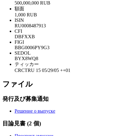
500,000,000 RUB
額面
1,000 RUB
ISIN
RU0008487913
CFI
DBFXXB
FIGI
BBG0006PY9G3
SEDOL
BYX8WQ8
ティッカー
CRCTRU 15 05/29/05 ++01
ファイル
発行及び募集通知
Решение о выпуске
目論見書
(2 個)
Проспект эмиссии