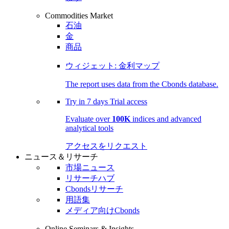
Commodities Market
石油
金
商品
ウィジェット: 金利マップ
The report uses data from the Cbonds database.
Try in
7 days
Trial access
Evaluate over
100K
indices and advanced
analytical tools
アクセスをリクエスト
ニュース＆リサーチ
市場ニュース
リサーチハブ
Cbondsリサーチ
用語集
メディア向けCbonds
Online Seminars & Insights