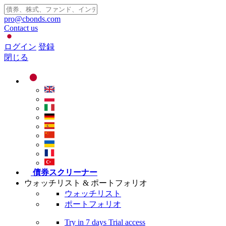
pro@cbonds.com
Contact us
ログイン
登録
閉じる
債券スクリーナー
ウォッチリスト & ポートフォリオ
ウォッチリスト
ポートフォリオ
Try in
7 days
Trial access