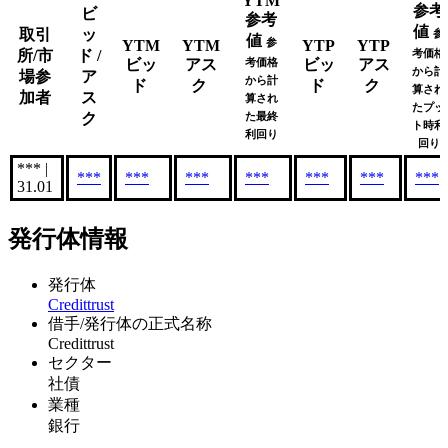
YTM
参考
ビ
参考
値
取引
ッ
参
値
参
YTM
YTM
YTP
YTP
所/市
ド /
考価格
ビッ
アス
考価格
ビッ
アス
から計
場参
ア
から計
ド
ク
ド
ク
算され
加者
ス
算され
たプッ
ク
た最終
ト時利
利回り
回り
*** |
***
***
***
***
***
***
***
31.01
発行体情報
発行体
Credittrust
借手/発行体の正式名称
Credittrust
セクター
社債
業種
銀行