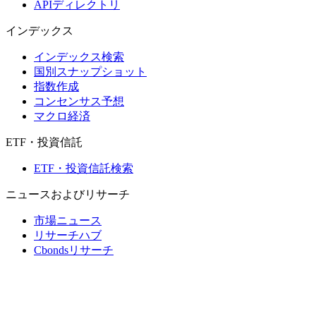
APIディレクトリ
インデックス
インデックス検索
国別スナップショット
指数作成
コンセンサス予想
マクロ経済
ETF・投資信託
ETF・投資信託検索
ニュースおよびリサーチ
市場ニュース
リサーチハブ
Cbondsリサーチ
メディア向けCbonds
用語集
ヘルプ