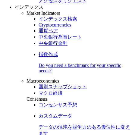
アクセスをリクエスト
インデックス
Market Indicators
インデックス検索
Cryptocurrencies
通貨ペア
中央銀行為替レート
中央銀行金利
指数作成
Do you need a benchmark for your specific
needs?
Macroeconomics
国別スナップショット
マクロ経済
Consensus
コンセンサス予想
カスタムデータ
データの混沌を競争力のある
優位性
に変え
ます