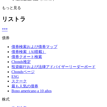
もっと見る
リストラ
***
債券
債券検索および債券マップ
債券検索（AI搭載）
債券クオート検索
Cbonds推定
投資銀行および法律アドバイザーリーダーボード
Cbondsページ
ESG
スクーク
最も人気の債券
Bono americano a 10 años
株式