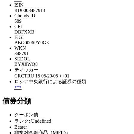
ISIN
RU0008487913
Cbonds ID
589
CFI
DBFXXB
FIGI
BBG0006PY9G3
WKN
848791
SEDOL
BYX8WQ8
ティッカー
CRCTRU 15 05/29/05 ++01
ロシア中央銀行による証券の種類
***
債券分類
クーポン債
ランク: Undefined
Bearer
非複雑金融商品（MiFID）