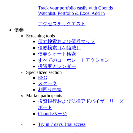
Track your portfolio easily with Cbonds
Watchlist, Portfolio & Excel Add-in
アクセスをリクエスト
債券
Screening tools
債券検索および債券マップ
債券検索（AI搭載）
債券クオート検索
すべてのコーポレートアクション
投資家カレンダー
Specialized section
ESG
スクーク
利回り曲線
Market participants
投資銀行および法律アドバイザーリーダー
ボード
Cbondsページ
Try in
7 days
Trial access