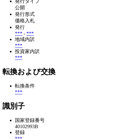
発行タイプ
公開
発行形式
価格入札
発行
***
-
***
地域内訳
***
投資家内訳
***
転換および交換
転換条件
***
識別子
国家登録番号
40102993B
登録
***