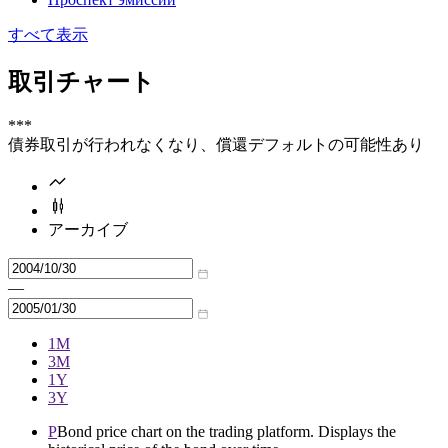
すべて表示
取引チャート
***
債券取引が行われなくなり、償還デフォルトの可能性あり
アーカイブ
—
1M
3M
1Y
3Y
P
Bond price chart on the trading platform. Displays the