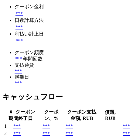
クーポン金利
***
日数計算方法
***
利払い計上日
***
クーポン頻度
***
年間回数
支払通貨
***
満期日
***
キャッシュフロー
#
クーポン
クーポ
クーポン支払
償還,
期間終了日
ン、%
金額, RUB
RUB
1
***
***
***
***
2
***
***
***
***