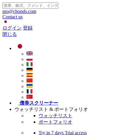
pro@cbonds.com
Contact us
ログイン
登録
閉じる
債券スクリーナー
ウォッチリスト & ポートフォリオ
ウォッチリスト
ポートフォリオ
Try in
7 days
Trial access