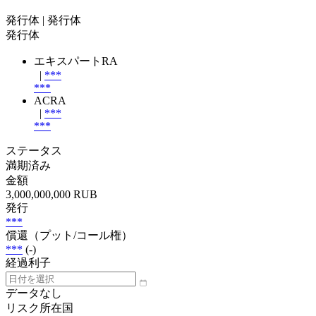
発行体
| 発行体
発行体
エキスパートRA
|
***
***
ACRA
|
***
***
ステータス
満期済み
金額
3,000,000,000 RUB
発行
***
償還（プット/コール権）
***
(-)
経過利子
データなし
リスク所在国