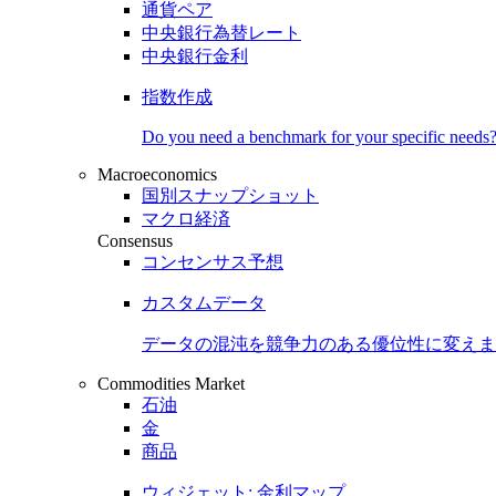
通貨ペア
中央銀行為替レート
中央銀行金利
指数作成
Do you need a benchmark for your specific needs
Macroeconomics
国別スナップショット
マクロ経済
Consensus
コンセンサス予想
カスタムデータ
データの混沌を競争力のある
優位性
に変えま
Commodities Market
石油
金
商品
ウィジェット: 金利マップ