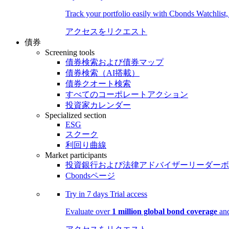
Track your portfolio easily with Cbonds Watchlist
アクセスをリクエスト
債券
Screening tools
債券検索および債券マップ
債券検索（AI搭載）
債券クオート検索
すべてのコーポレートアクション
投資家カレンダー
Specialized section
ESG
スクーク
利回り曲線
Market participants
投資銀行および法律アドバイザーリーダーボ
Cbondsページ
Try in
7 days
Trial access
Evaluate over
1 million global bond coverage
and