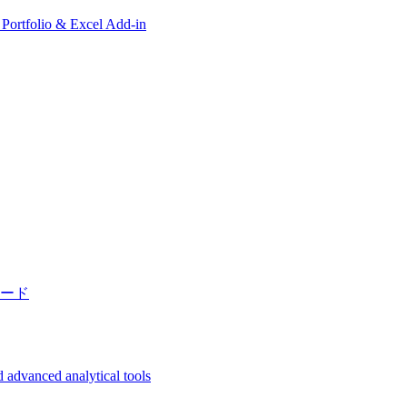
, Portfolio & Excel Add-in
ード
 advanced analytical tools