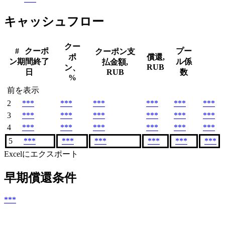
キャッシュフロー
クー
#
クーポ
プー
クーポン支
ポ
償還,
ン期間終了
ル係
払金額,
RUB
ン、
日
RUB
数
%
前を表示
2
***
***
***
***
***
***
3
***
***
***
***
***
***
4
***
***
***
***
***
***
5
***
***
***
***
***
***
Excelにエクスポート
早期償還条件
***