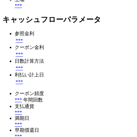
***
キャッシュフローパラメータ
参照金利
***
クーポン金利
***
日数計算方法
***
利払い計上日
***
クーポン頻度
***
年間回数
支払通貨
***
満期日
***
早期償還日
***