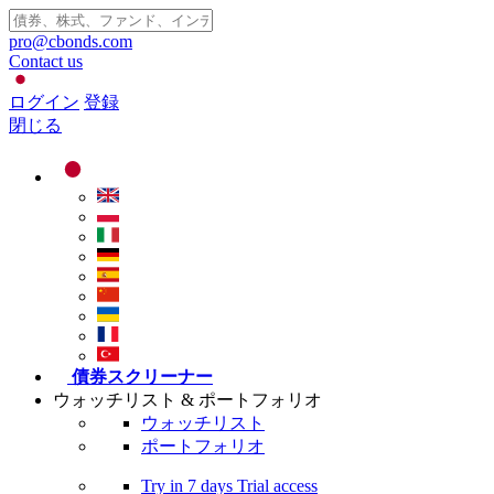
pro@cbonds.com
Contact us
ログイン
登録
閉じる
債券スクリーナー
ウォッチリスト & ポートフォリオ
ウォッチリスト
ポートフォリオ
Try in
7 days
Trial access