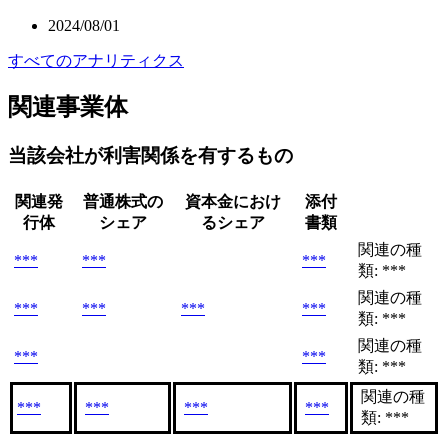
2024/08/01
すべてのアナリティクス
関連事業体
当該会社が利害関係を有するもの
関連発
普通株式の
資本金におけ
添付
行体
シェア
るシェア
書類
関連の種
***
***
***
類: ***
関連の種
***
***
***
***
類: ***
関連の種
***
***
類: ***
関連の種
***
***
***
***
類: ***