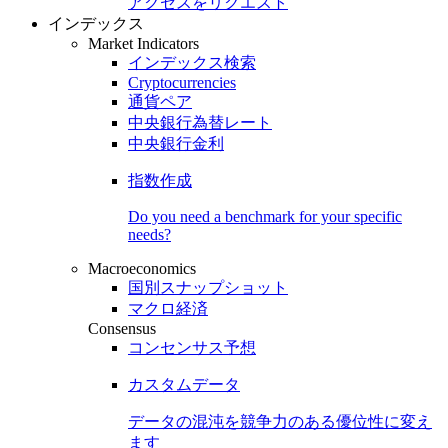
アクセスをリクエスト
インデックス
Market Indicators
インデックス検索
Cryptocurrencies
通貨ペア
中央銀行為替レート
中央銀行金利
指数作成
Do you need a benchmark for your specific
needs?
Macroeconomics
国別スナップショット
マクロ経済
Consensus
コンセンサス予想
カスタムデータ
データの混沌を競争力のある
優位性
に変え
ます