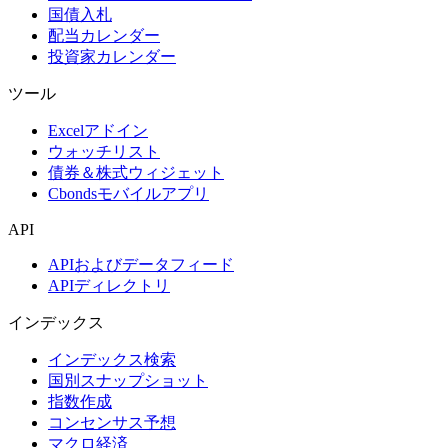
国債入札
配当カレンダー
投資家カレンダー
ツール
Excelアドイン
ウォッチリスト
債券＆株式ウィジェット
Cbondsモバイルアプリ
API
APIおよびデータフィード
APIディレクトリ
インデックス
インデックス検索
国別スナップショット
指数作成
コンセンサス予想
マクロ経済