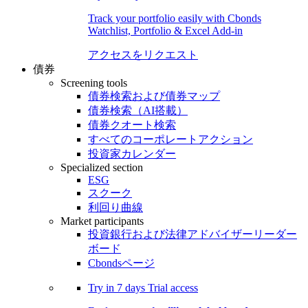
Track your portfolio easily with Cbonds
Watchlist, Portfolio & Excel Add-in
アクセスをリクエスト
債券
Screening tools
債券検索および債券マップ
債券検索（AI搭載）
債券クオート検索
すべてのコーポレートアクション
投資家カレンダー
Specialized section
ESG
スクーク
利回り曲線
Market participants
投資銀行および法律アドバイザーリーダー
ボード
Cbondsページ
Try in
7 days
Trial access