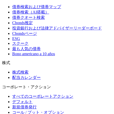
債券検索および債券マップ
債券検索（AI搭載）
債券クオート検索
Cbonds推定
投資銀行および法律アドバイザーリーダーボード
Cbondsページ
ESG
スクーク
最も人気の債券
Bono americano a 10 años
株式
株式検索
配当カレンダー
コーポレート・アクション
すべてのコーポレートアクション
デフォルト
新規債券発行
コール / プット・オプション