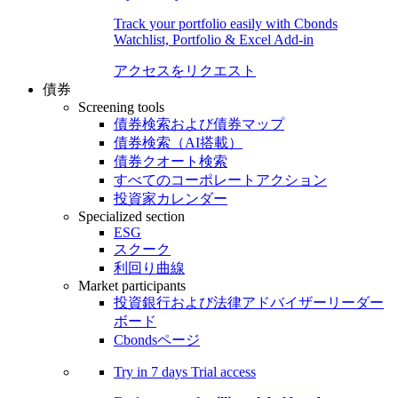
Track your portfolio easily with Cbonds
Watchlist, Portfolio & Excel Add-in
アクセスをリクエスト
債券
Screening tools
債券検索および債券マップ
債券検索（AI搭載）
債券クオート検索
すべてのコーポレートアクション
投資家カレンダー
Specialized section
ESG
スクーク
利回り曲線
Market participants
投資銀行および法律アドバイザーリーダー
ボード
Cbondsページ
Try in
7 days
Trial access