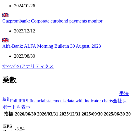
2024/01/26
Gazprombank: Corporate eurobond payments monitor
2023/12/12
Alfa-Bank: ALFA Morning Bulletin 30 August, 2023
2023/08/30
すべてのアナリティクス
乗数
手法
新着
Full IFRS financial statements data with indicator charts
全社レ
ポートを表示
指標
2026/06/30
2026/03/31
2025/12/31
2025/09/30
2025/06/30
20
EPS
-3.54