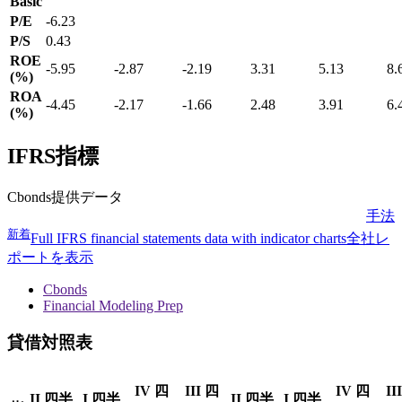
Basic
P/E
-6.23
P/S
0.43
ROE
-5.95
-2.87
-2.19
3.31
5.13
8.
(%)
ROA
-4.45
-2.17
-1.66
2.48
3.91
6.
(%)
IFRS指標
Cbonds提供データ
手法
新着
Full IFRS financial statements data with indicator charts
全社レ
ポートを表示
Cbonds
Financial Modeling Prep
貸借対照表
IV 四
III 四
IV 四
II
II 四半
I 四半
II 四半
I 四半