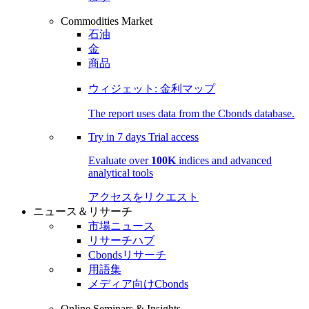
Commodities Market
石油
金
商品
ウィジェット: 金利マップ
The report uses data from the Cbonds database.
Try in
7 days
Trial access
Evaluate over
100K
indices and advanced
analytical tools
アクセスをリクエスト
ニュース＆リサーチ
市場ニュース
リサーチハブ
Cbondsリサーチ
用語集
メディア向けCbonds
Online Seminars & Insights