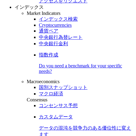
アクセスをリクエスト
インデックス
Market Indicators
インデックス検索
Cryptocurrencies
通貨ペア
中央銀行為替レート
中央銀行金利
指数作成
Do you need a benchmark for your specific
needs?
Macroeconomics
国別スナップショット
マクロ経済
Consensus
コンセンサス予想
カスタムデータ
データの混沌を競争力のある
優位性
に変え
ます