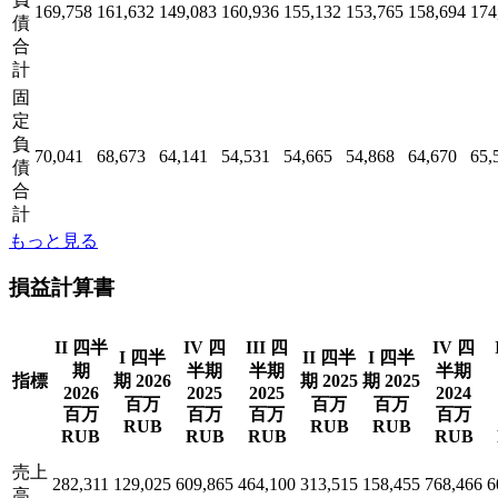
169,758
161,632
149,083
160,936
155,132
153,765
158,694
174
債
合
計
固
定
負
70,041
68,673
64,141
54,531
54,665
54,868
64,670
65,
債
合
計
もっと見る
損益計算書
II 四半
IV 四
III 四
IV 四
I 四半
II 四半
I 四半
期
半期
半期
半期
指標
期 2026
期 2025
期 2025
2026
2025
2025
2024
百万
百万
百万
百万
百万
百万
百万
RUB
RUB
RUB
RUB
RUB
RUB
RUB
売上
282,311
129,025
609,865
464,100
313,515
158,455
768,466
6
高