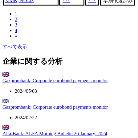
MMK, BO-03
***
***
早期償還済み
1
2
3
4
»
すべて表示
企業に関する分析
Gazprombank: Corporate eurobond payments monitor
2024/05/03
Gazprombank: Corporate eurobond payments monitor
2024/02/22
Alfa-Bank: ALFA Morning Bulletin 26 January, 2024