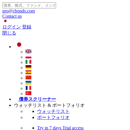
pro@cbonds.com
Contact us
ログイン
登録
閉じる
債券スクリーナー
ウォッチリスト & ポートフォリオ
ウォッチリスト
ポートフォリオ
Try in
7 days
Trial access