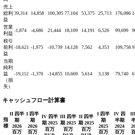
売上
総利
39,314
14,858
100,305
77,104
53,375
25,713
176,086
1
益
営業
-1,874
-4,686
21,444
18,109
14,191
6,526
99,699
9
利益
税引
前利
-18,621
-1,975
-10,739
14,128
7,562
4,353
109,758
9
益
当期
純利
益
-19,112
-1,370
-14,855
10,669
5,614
3,138
79,740
6
（損
失）
キャッシュフロー計算書
II 四半
I 四半
I 四半
IV 四
II
IV 四半
III 四半
II 四半
指
期
期
期
半期
期 2025
期 2025
期 2025
標
2026
2026
2025
2024
2
百万
百万
百万
百万
百万
百万
百万