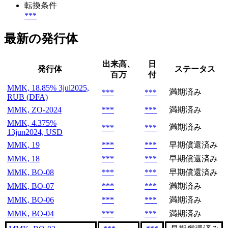
転換条件
***
最新の発行体
出来高、
日
発行体
ステータス
百万
付
MMK, 18.85% 3jul2025,
満期済み
***
***
RUB (DFA)
MMK, ZO-2024
***
***
満期済み
MMK, 4.375%
満期済み
***
***
13jun2024, USD
MMK, 19
***
***
早期償還済み
MMK, 18
***
***
早期償還済み
MMK, BO-08
***
***
早期償還済み
MMK, BO-07
***
***
満期済み
MMK, BO-06
***
***
満期済み
MMK, BO-04
***
***
満期済み