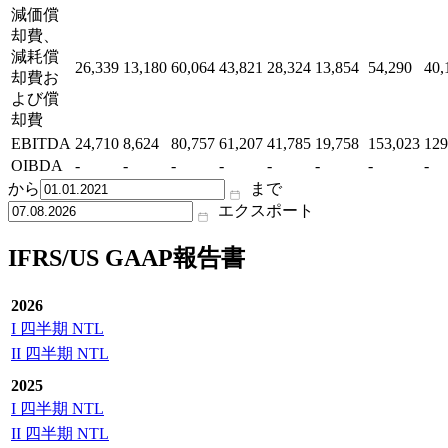
減価償
却費、
減耗償
26,339
13,180
60,064
43,821
28,324
13,854
54,290
40,
却費お
よび償
却費
EBITDA
24,710
8,624
80,757
61,207
41,785
19,758
153,023
129
OIBDA
-
-
-
-
-
-
-
-
から
まで
エクスポート
IFRS/US GAAP報告書
2026
I 四半期 NTL
II 四半期 NTL
2025
I 四半期 NTL
II 四半期 NTL