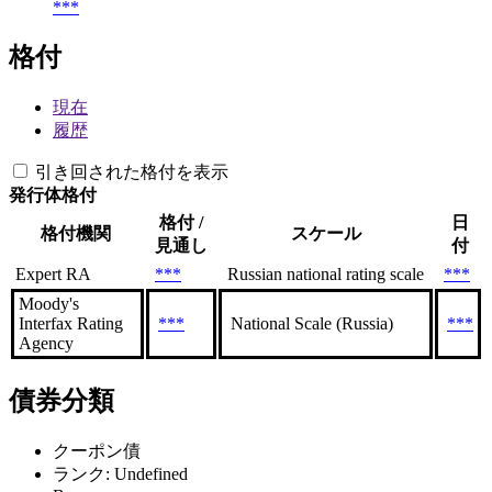
***
格付
現在
履歴
引き回された格付を表示
発行体格付
格付 /
日
格付機関
スケール
見通し
付
Expert RA
***
Russian national rating scale
***
Moody's
Interfax Rating
***
National Scale (Russia)
***
Agency
債券分類
クーポン債
ランク: Undefined