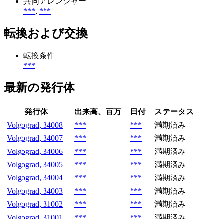
共同アレンジャー
***
,
***
転換および交換
転換条件
***
最新の発行体
発行体
出来高、百万
日付
ステータス
Volgograd, 34008
***
***
満期済み
Volgograd, 34007
***
***
満期済み
Volgograd, 34006
***
***
満期済み
Volgograd, 34005
***
***
満期済み
Volgograd, 34004
***
***
満期済み
Volgograd, 34003
***
***
満期済み
Volgograd, 31002
***
***
満期済み
Volgograd, 31001
***
***
満期済み