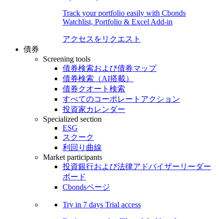
Track your portfolio easily with Cbonds
Watchlist, Portfolio & Excel Add-in
アクセスをリクエスト
債券
Screening tools
債券検索および債券マップ
債券検索（AI搭載）
債券クオート検索
すべてのコーポレートアクション
投資家カレンダー
Specialized section
ESG
スクーク
利回り曲線
Market participants
投資銀行および法律アドバイザーリーダー
ボード
Cbondsページ
Try in
7 days
Trial access