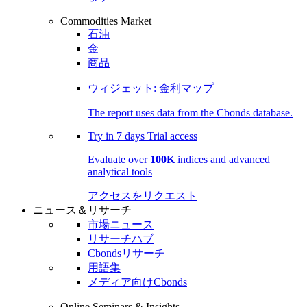
Commodities Market
石油
金
商品
ウィジェット: 金利マップ
The report uses data from the Cbonds database.
Try in
7 days
Trial access
Evaluate over
100K
indices and advanced
analytical tools
アクセスをリクエスト
ニュース＆リサーチ
市場ニュース
リサーチハブ
Cbondsリサーチ
用語集
メディア向けCbonds
Online Seminars & Insights