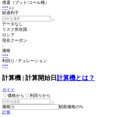
償還（プット/コール権）
***
(-)
経過利子
データなし
リスク所在国
ロシア
現在クーポン
-
価格
***
利回り / デュレーション
***
計算機 | 計算開始日
計算機とは？
ガイド
価格から
利回りから
価格
額面価格の%
計算