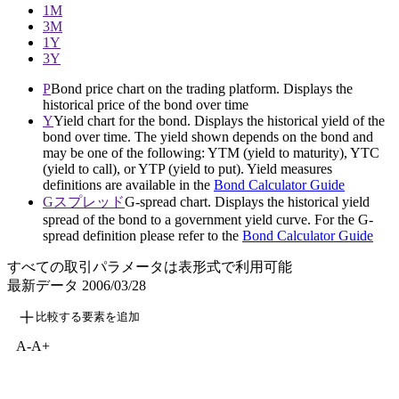
1M
3M
1Y
3Y
P
Bond price chart on the trading platform. Displays the
historical price of the bond over time
Y
Yield chart for the bond. Displays the historical yield of the
bond over time. The yield shown depends on the bond and
may be one of the following: YTM (yield to maturity), YTC
(yield to call), or YTP (yield to put). Yield measures
definitions are available in the
Bond Calculator Guide
Gスプレッド
G-spread chart. Displays the historical yield
spread of the bond to a government yield curve. For the G-
spread definition please refer to the
Bond Calculator Guide
すべての取引パラメータは表形式で利用可能
最新データ
2006/03/28
比較する要素を追加