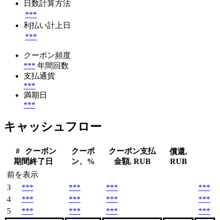
日数計算方法
***
利払い計上日
***
クーポン頻度
***
年間回数
支払通貨
***
満期日
***
キャッシュフロー
#
クーポン
クーポ
クーポン支払
償還,
期間終了日
ン、%
金額, RUB
RUB
前を表示
3
***
***
***
***
4
***
***
***
***
5
***
***
***
***