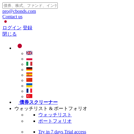
pro@cbonds.com
Contact us
ログイン
登録
閉じる
債券スクリーナー
ウォッチリスト & ポートフォリオ
ウォッチリスト
ポートフォリオ
Try in
7 days
Trial access