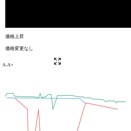
A-
A+