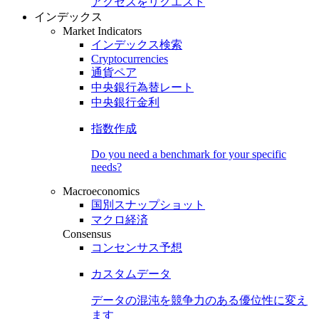
アクセスをリクエスト
インデックス
Market Indicators
インデックス検索
Cryptocurrencies
通貨ペア
中央銀行為替レート
中央銀行金利
指数作成
Do you need a benchmark for your specific
needs?
Macroeconomics
国別スナップショット
マクロ経済
Consensus
コンセンサス予想
カスタムデータ
データの混沌を競争力のある
優位性
に変え
ます