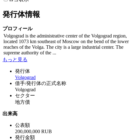
発行体情報
プロフィール
Volgograd is the administrative center of the Volgograd region,
located 1073 km southeast of Moscow on the bend of the lower
reaches of the Volga. The city is a large industrial center. The
supreme authority of the ...
もっと見る
発行体
Volgograd
借手/発行体の正式名称
Volgograd
セクター
地方債
出来高
公表額
200,000,000 RUB
発行金額