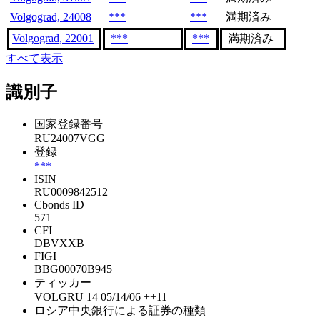
Volgograd, 24008
***
***
満期済み
Volgograd, 22001
***
***
満期済み
すべて表示
識別子
国家登録番号
RU24007VGG
登録
***
ISIN
RU0009842512
Cbonds ID
571
CFI
DBVXXB
FIGI
BBG00070B945
ティッカー
VOLGRU 14 05/14/06 ++11
ロシア中央銀行による証券の種類