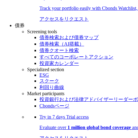
Track your portfolio easily with Cbonds Watchlist
アクセスをリクエスト
債券
Screening tools
債券検索および債券マップ
債券検索（AI搭載）
債券クオート検索
すべてのコーポレートアクション
投資家カレンダー
Specialized section
ESG
スクーク
利回り曲線
Market participants
投資銀行および法律アドバイザーリーダーボ
Cbondsページ
Try in
7 days
Trial access
Evaluate over
1 million global bond coverage
and