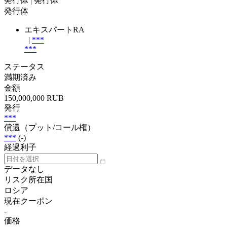
発行体
| 発行体
発行体
エキスパートRA
|
***
***
ステータス
満期済み
金額
150,000,000 RUB
発行
***
償還（プット/コール権）
***
(-)
経過利子
データなし
リスク所在国
ロシア
現在クーポン
-
価格