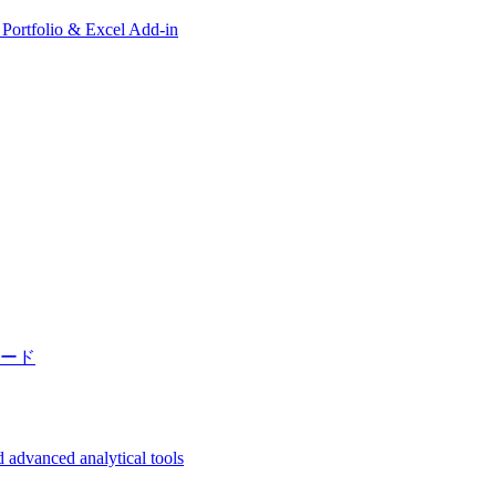
, Portfolio & Excel Add-in
ード
 advanced analytical tools