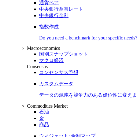
通貨ペア
中央銀行為替レート
中央銀行金利
指数作成
Do you need a benchmark for your specific needs
Macroeconomics
国別スナップショット
マクロ経済
Consensus
コンセンサス予想
カスタムデータ
データの混沌を競争力のある
優位性
に変えま
Commodities Market
石油
金
商品
ウィジェット: 金利マップ