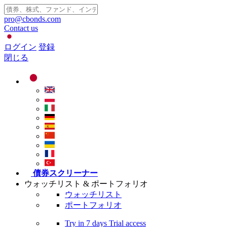
pro@cbonds.com
Contact us
ログイン
登録
閉じる
債券スクリーナー
ウォッチリスト & ポートフォリオ
ウォッチリスト
ポートフォリオ
Try in
7 days
Trial access