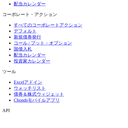
配当カレンダー
コーポレート・アクション
すべてのコーポレートアクション
デフォルト
新規債券発行
コール / プット・オプション
国債入札
配当カレンダー
投資家カレンダー
ツール
Excelアドイン
ウォッチリスト
債券＆株式ウィジェット
Cbondsモバイルアプリ
API
APIおよびデータフィード
APIディレクトリ