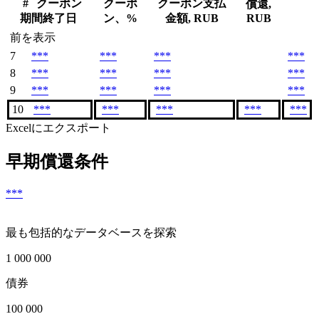
#
クーポン
クーポ
クーポン支払
償還,
期間終了日
ン、%
金額, RUB
RUB
前を表示
7
***
***
***
***
8
***
***
***
***
9
***
***
***
***
10
***
***
***
***
***
Excelにエクスポート
早期償還条件
***
最も包括的なデータベースを探索
1 000 000
債券
100 000