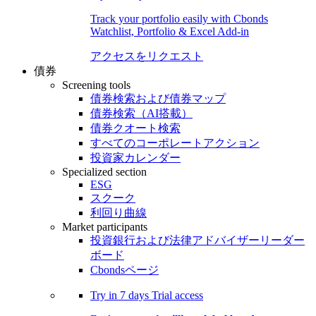
Track your portfolio easily with Cbonds
Watchlist, Portfolio & Excel Add-in
アクセスをリクエスト
債券
Screening tools
債券検索および債券マップ
債券検索（AI搭載）
債券クオート検索
すべてのコーポレートアクション
投資家カレンダー
Specialized section
ESG
スクーク
利回り曲線
Market participants
投資銀行および法律アドバイザーリーダー
ボード
Cbondsページ
Try in
7 days
Trial access