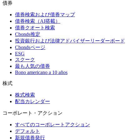
債券
債券検索および債券マップ
債券検索（AI搭載）
債券クオート検索
Cbonds推定
投資銀行および法律アドバイザーリーダーボード
Cbondsページ
ESG
スクーク
最も人気の債券
Bono americano a 10 años
株式
株式検索
配当カレンダー
コーポレート・アクション
すべてのコーポレートアクション
デフォルト
新規債券発行