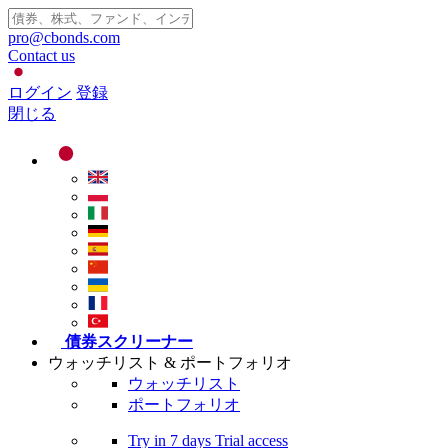
pro@cbonds.com
Contact us
ログイン
登録
閉じる
債券スクリーナー
ウォッチリスト & ポートフォリオ
ウォッチリスト
ポートフォリオ
Try in
7 days
Trial access