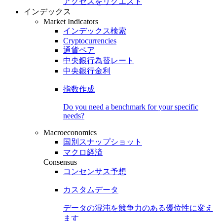
アクセスをリクエスト
インデックス
Market Indicators
インデックス検索
Cryptocurrencies
通貨ペア
中央銀行為替レート
中央銀行金利
指数作成
Do you need a benchmark for your specific
needs?
Macroeconomics
国別スナップショット
マクロ経済
Consensus
コンセンサス予想
カスタムデータ
データの混沌を競争力のある
優位性
に変え
ます