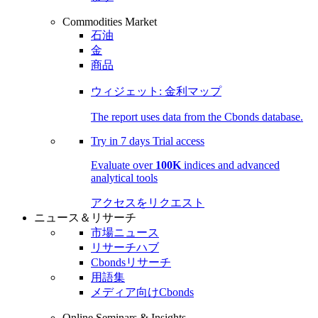
Commodities Market
石油
金
商品
ウィジェット: 金利マップ
The report uses data from the Cbonds database.
Try in
7 days
Trial access
Evaluate over
100K
indices and advanced
analytical tools
アクセスをリクエスト
ニュース＆リサーチ
市場ニュース
リサーチハブ
Cbondsリサーチ
用語集
メディア向けCbonds
Online Seminars & Insights