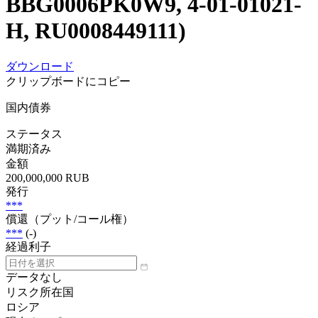
BBG0006PK0W9, 4-01-01021-
H, RU0008449111)
ダウンロード
クリップボードにコピー
国内債券
ステータス
満期済み
金額
200,000,000 RUB
発行
***
償還（プット/コール権）
***
(-)
経過利子
データなし
リスク所在国
ロシア