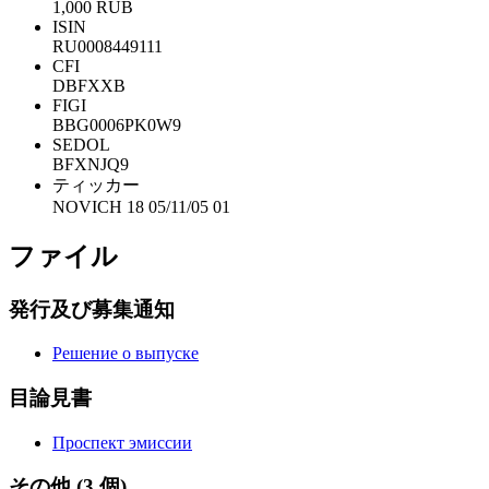
1,000 RUB
ISIN
RU0008449111
CFI
DBFXXB
FIGI
BBG0006PK0W9
SEDOL
BFXNJQ9
ティッカー
NOVICH 18 05/11/05 01
ファイル
発行及び募集通知
Решение о выпуске
目論見書
Проспект эмиссии
その他
(3 個)