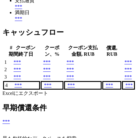
支払通貨
***
満期日
***
キャッシュフロー
#
クーポン
クーポ
クーポン支払
償還,
期間終了日
ン、%
金額, RUB
RUB
1
***
***
***
***
2
***
***
***
***
3
***
***
***
***
4
***
***
***
***
***
Excelにエクスポート
早期償還条件
***