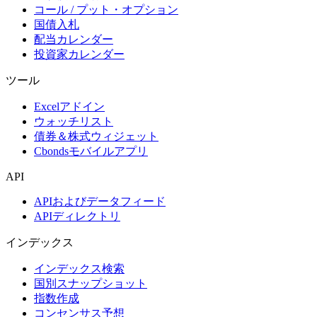
コール / プット・オプション
国債入札
配当カレンダー
投資家カレンダー
ツール
Excelアドイン
ウォッチリスト
債券＆株式ウィジェット
Cbondsモバイルアプリ
API
APIおよびデータフィード
APIディレクトリ
インデックス
インデックス検索
国別スナップショット
指数作成
コンセンサス予想