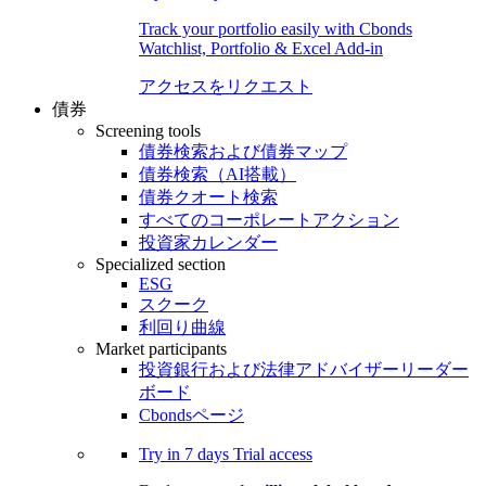
Track your portfolio easily with Cbonds
Watchlist, Portfolio & Excel Add-in
アクセスをリクエスト
債券
Screening tools
債券検索および債券マップ
債券検索（AI搭載）
債券クオート検索
すべてのコーポレートアクション
投資家カレンダー
Specialized section
ESG
スクーク
利回り曲線
Market participants
投資銀行および法律アドバイザーリーダー
ボード
Cbondsページ
Try in
7 days
Trial access