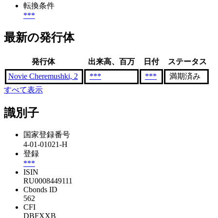
転換条件
***
最新の発行体
発行体
出来高、百万
日付
ステータス
Novie Cheremushki, 2
***
***
満期済み
すべて表示
識別子
国家登録番号
4-01-01021-H
登録
***
ISIN
RU0008449111
Cbonds ID
562
CFI
DBFXXB