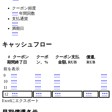
クーポン頻度
***
年間回数
支払通貨
***
満期日
***
キャッシュフロー
#
クーポン
クーポ
クーポン支払
償還,
期間終了日
ン、%
金額, RUB
RUB
前を表示
9
***
***
***
***
10
***
***
***
***
11
***
***
***
***
12
***
***
***
***
***
Excelにエクスポート