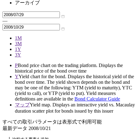
アーカイブ
—
1M
3M
1Y
3Y
P
Bond price chart on the trading platform. Displays the
historical price of the bond over time
Y
Yield chart for the bond. Displays the historical yield of the
bond over time. The yield shown depends on the bond and
may be one of the following: YTM (yield to maturity), YTC
(yield to call), or YTP (yield to put). Yield measures
definitions are available in the
Bond Calculator Guide
マップ
Yield map. Displays an interactive yield vs. Macaulay
duration scatter plot for bonds issued by this issuer
すべての取引パラメータは表形式で利用可能
最新データ
2008/10/21