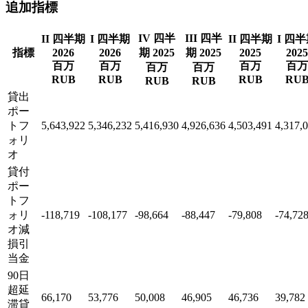
追加指標
IV 四半
III 四半
II 四半期
I 四半期
II 四半期
I 四
指標
2026
2026
期 2025
期 2025
2025
2025
百万
百万
百万
百万
百万
百万
RUB
RUB
RUB
RU
RUB
RUB
貸出
ポー
トフ
5,643,922
5,346,232
5,416,930
4,926,636
4,503,491
4,317,
ォリ
オ
貸付
ポー
トフ
ォリ
-118,719
-108,177
-98,664
-88,447
-79,808
-74,72
オ減
損引
当金
90日
超延
66,170
53,776
50,008
46,905
46,736
39,782
滞貸