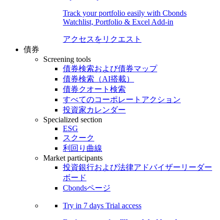
Track your portfolio easily with Cbonds
Watchlist, Portfolio & Excel Add-in
アクセスをリクエスト
債券
Screening tools
債券検索および債券マップ
債券検索（AI搭載）
債券クオート検索
すべてのコーポレートアクション
投資家カレンダー
Specialized section
ESG
スクーク
利回り曲線
Market participants
投資銀行および法律アドバイザーリーダー
ボード
Cbondsページ
Try in
7 days
Trial access