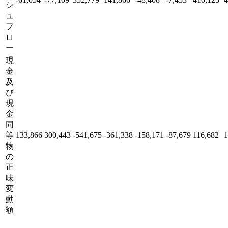
シ
ュ
フ
ロ
ー
現
金
及
び
現
金
同
等
133,866
300,443
-541,675
-361,338
-158,171
-87,679
116,682
1
物
の
正
味
変
動
額