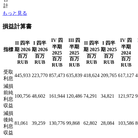
計
もっと見る
損益計算書
IV 四
III 四
IV 四
II 四半
I 四半
II 四半
I 四半
半期
半期
半期
指標
期 2026
期 2026
期 2025
期 2025
2025
2025
2024
百万
百万
百万
百万
百万
百万
百万
RUB
RUB
RUB
RUB
RUB
RUB
RUB
受取
445,933
223,770
857,473
635,839
418,624
209,765
617,127
4
利息
減損
前純
100,756
48,602
161,944
120,486
74,291
34,821
121,972
9
利息
収益
減損
後純
81,061
39,259
130,776
99,868
62,802
28,084
103,586
8
利息
収益