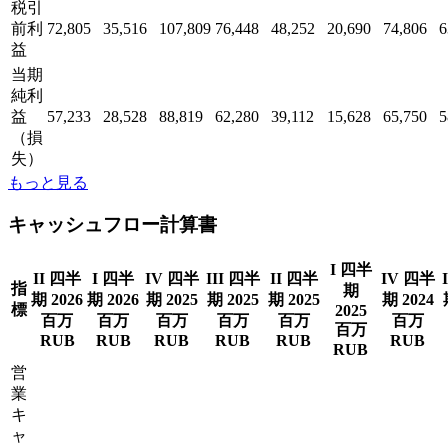
税引
前利
72,805
35,516
107,809
76,448
48,252
20,690
74,806
6
益
当期
純利
益
57,233
28,528
88,819
62,280
39,112
15,628
65,750
5
（損
失）
もっと見る
キャッシュフロー計算書
I 四半
II 四半
I 四半
IV 四半
III 四半
II 四半
IV 四半
指
期
期 2026
期 2026
期 2025
期 2025
期 2025
期 2024
標
2025
百万
百万
百万
百万
百万
百万
百万
RUB
RUB
RUB
RUB
RUB
RUB
RUB
営
業
キ
ャ