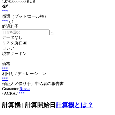
1,070,000,000 RUB
発行
***
償還（プット/コール権）
***
(-)
経過利子
データなし
リスク所在国
ロシア
現在クーポン
-
価格
***
利回り / デュレーション
***
保証人／借り手／申込者の報告書
Guarantor
Russia
/ ACRA
/
***
計算機 | 計算開始日
計算機とは？