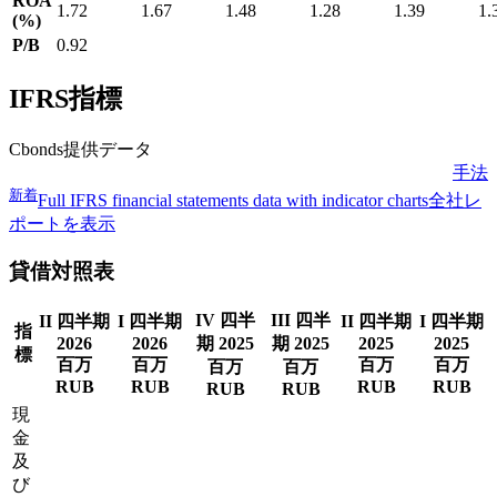
ROA
1.72
1.67
1.48
1.28
1.39
1.
(%)
P/B
0.92
IFRS指標
Cbonds提供データ
手法
新着
Full IFRS financial statements data with indicator charts
全社レ
ポートを表示
貸借対照表
IV 四半
III 四半
II 四半期
I 四半期
II 四半期
I 四半期
指
2026
2026
期 2025
期 2025
2025
2025
標
百万
百万
百万
百万
百万
百万
RUB
RUB
RUB
RUB
RUB
RUB
現
金
及
び