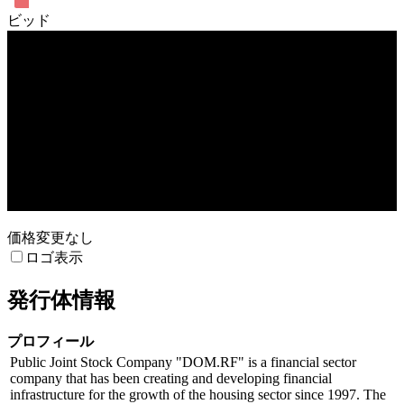
ビッド
売買高
4. Aug
6. Oct
価格変更なし
ロゴ表示
発行体情報
プロフィール
Public Joint Stock Company "DOM.RF" is a financial sector
company that has been creating and developing financial
infrastructure for the growth of the housing sector since 1997. The