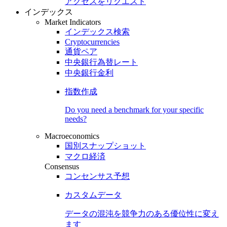
アクセスをリクエスト
インデックス
Market Indicators
インデックス検索
Cryptocurrencies
通貨ペア
中央銀行為替レート
中央銀行金利
指数作成
Do you need a benchmark for your specific
needs?
Macroeconomics
国別スナップショット
マクロ経済
Consensus
コンセンサス予想
カスタムデータ
データの混沌を競争力のある
優位性
に変え
ます