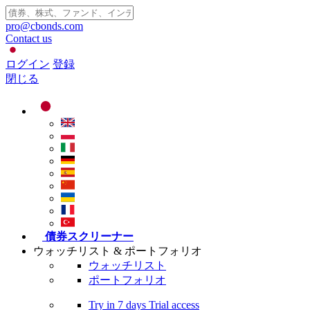
pro@cbonds.com
Contact us
ログイン
登録
閉じる
債券スクリーナー
ウォッチリスト & ポートフォリオ
ウォッチリスト
ポートフォリオ
Try in
7 days
Trial access