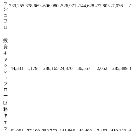
ッ
239,255
378,669
-606,980
-526,971
-144,628
-77,803
-7,036
-
シ
ュ
フ
ロ
ー
投
資
キ
ャ
ッ
-44,331
-1,179
-286,165
24,870
36,557
-2,052
-285,889
-
シ
ュ
フ
ロ
ー
財
務
キ
ャ
ッ
-61,054
-77,109
352,779
141,866
-48,408
-7,453
410,123
4