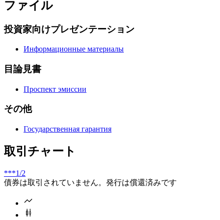
ファイル
投資家向けプレゼンテーション
Информационные материалы
目論見書
Проспект эмиссии
その他
Государственная гарантия
取引チャート
***
1/2
債券は取引されていません。発行は償還済みです