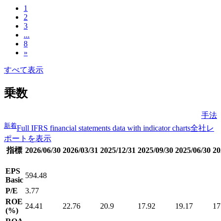
1
2
3
...
8
»
すべて表示
乗数
手法
新着
Full IFRS financial statements data with indicator charts
全社レ
ポートを表示
指標
2026/06/30
2026/03/31
2025/12/31
2025/09/30
2025/06/30
20
EPS
594.48
Basic
P/E
3.77
ROE
24.41
22.76
20.9
17.92
19.17
17
(%)