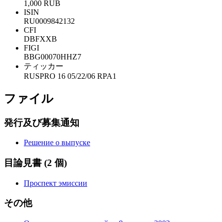
1,000 RUB
ISIN
RU0009842132
CFI
DBFXXB
FIGI
BBG00070HHZ7
ティッカー
RUSPRO 16 05/22/06 RPA1
ファイル
発行及び募集通知
Решение о выпуске
目論見書
(2 個)
Проспект эмиссии
その他