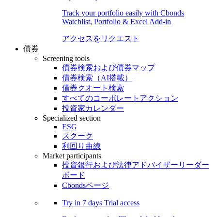
Track your portfolio easily with Cbonds
Watchlist, Portfolio & Excel Add-in
アクセスをリクエスト
債券
Screening tools
債券検索および債券マップ
債券検索（AI搭載）
債券クオート検索
すべてのコーポレートアクション
投資家カレンダー
Specialized section
ESG
スクーク
利回り曲線
Market participants
投資銀行および法律アドバイザーリーダー
ボード
Cbondsページ
Try in
7 days
Trial access