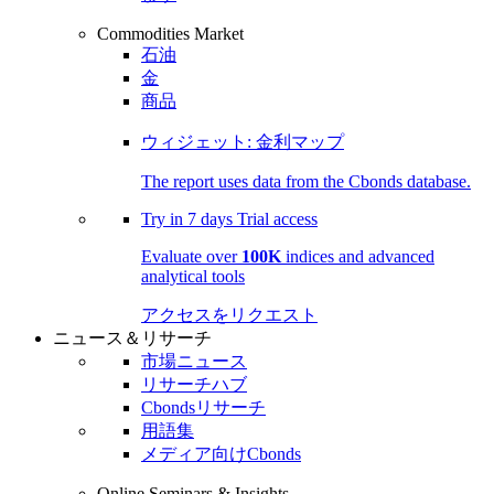
Commodities Market
石油
金
商品
ウィジェット: 金利マップ
The report uses data from the Cbonds database.
Try in
7 days
Trial access
Evaluate over
100K
indices and advanced
analytical tools
アクセスをリクエスト
ニュース＆リサーチ
市場ニュース
リサーチハブ
Cbondsリサーチ
用語集
メディア向けCbonds
Online Seminars & Insights