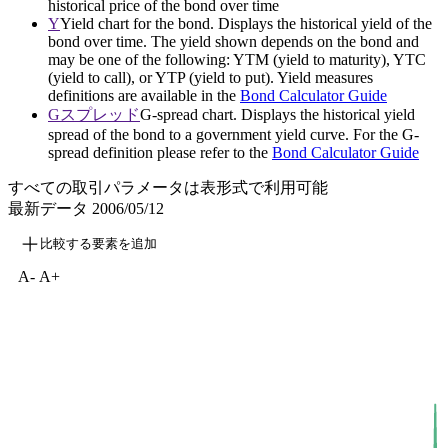
historical price of the bond over time
Y
Yield chart for the bond. Displays the historical yield of the
bond over time. The yield shown depends on the bond and
may be one of the following: YTM (yield to maturity), YTC
(yield to call), or YTP (yield to put). Yield measures
definitions are available in the
Bond Calculator Guide
Gスプレッド
G-spread chart. Displays the historical yield
spread of the bond to a government yield curve. For the G-
spread definition please refer to the
Bond Calculator Guide
すべての取引パラメータは表形式で利用可能
最新データ
2006/05/12
比較する要素を追加