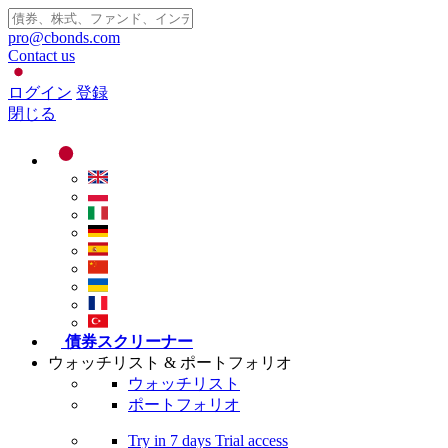
pro@cbonds.com
Contact us
ログイン
登録
閉じる
債券スクリーナー
ウォッチリスト & ポートフォリオ
ウォッチリスト
ポートフォリオ
Try in
7 days
Trial access