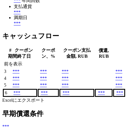
***
年間回数
支払通貨
***
満期日
***
キャッシュフロー
#
クーポン
クーポ
クーポン支払
償還,
期間終了日
ン、%
金額, RUB
RUB
前を表示
3
***
***
***
***
4
***
***
***
***
5
***
***
***
***
6
***
***
***
***
***
Excelにエクスポート
早期償還条件
***