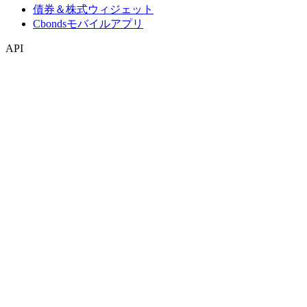
債券＆株式ウィジェット
Cbondsモバイルアプリ
API
APIおよびデータフィード
APIディレクトリ
インデックス
インデックス検索
国別スナップショット
指数作成
コンセンサス予想
マクロ経済
ETF・投資信託
ETF・投資信託検索
ニュースおよびリサーチ
市場ニュース