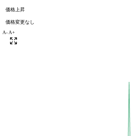
A-
A+