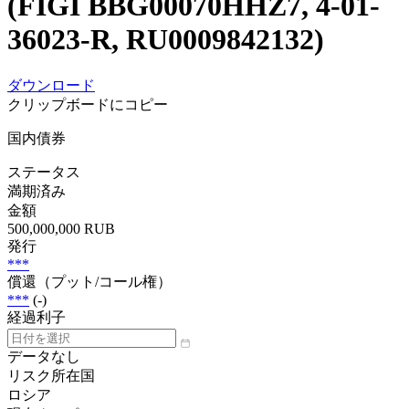
(FIGI BBG00070HHZ7, 4-01-
36023-R, RU0009842132)
ダウンロード
クリップボードにコピー
国内債券
ステータス
満期済み
金額
500,000,000 RUB
発行
***
償還（プット/コール権）
***
(-)
経過利子
データなし
リスク所在国
ロシア