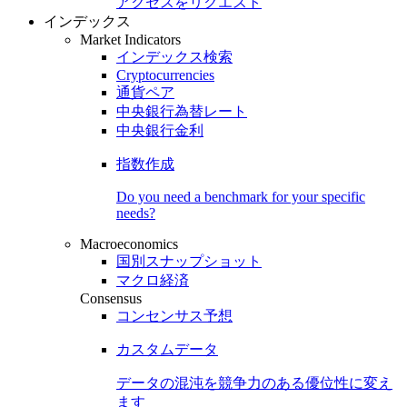
アクセスをリクエスト
インデックス
Market Indicators
インデックス検索
Cryptocurrencies
通貨ペア
中央銀行為替レート
中央銀行金利
指数作成
Do you need a benchmark for your specific
needs?
Macroeconomics
国別スナップショット
マクロ経済
Consensus
コンセンサス予想
カスタムデータ
データの混沌を競争力のある
優位性
に変え
ます