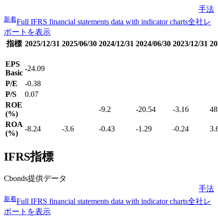
手法
新着
Full IFRS financial statements data with indicator charts
全社レ
ポートを表示
指標
2025/12/31
2025/06/30
2024/12/31
2024/06/30
2023/12/31
20
EPS
-24.09
Basic
P/E
-0.38
P/S
0.07
ROE
-9.2
-20.54
-3.16
48
(%)
ROA
-8.24
-3.6
-0.43
-1.29
-0.24
3.
(%)
IFRS指標
Cbonds提供データ
手法
新着
Full IFRS financial statements data with indicator charts
全社レ
ポートを表示