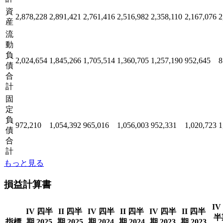
資
2,878,228
2,891,421
2,761,416
2,516,982
2,358,110
2,167,076
2
産
流
動
負
2,024,654
1,845,266
1,705,514
1,360,705
1,257,190
952,645
8
債
合
計
固
定
負
972,210
1,054,392
965,016
1,056,003
952,331
1,020,723
1
債
合
計
もっと見る
損益計算書
IV
IV 四半
II 四半
IV 四半
II 四半
IV 四半
II 四半
半
指標
期 2025
期 2025
期 2024
期 2024
期 2023
期 2023