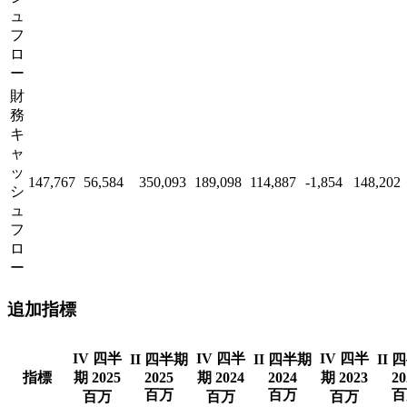
ュ
フ
ロ
ー
財
務
キ
ャ
ッ
147,767
56,584
350,093
189,098
114,887
-1,854
148,202
シ
ュ
フ
ロ
ー
追加指標
IV 四半
IV 四半
IV 四半
II 四半期
II 四半期
II 
指標
期 2025
2025
期 2024
2024
期 2023
20
百万
百万
百
百万
百万
百万