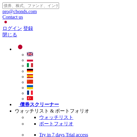
pro@cbonds.com
Contact us
ログイン
登録
閉じる
債券スクリーナー
ウォッチリスト & ポートフォリオ
ウォッチリスト
ポートフォリオ
Try in
7 days
Trial access