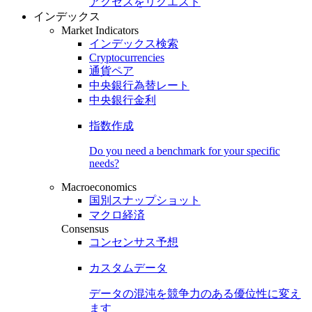
アクセスをリクエスト
インデックス
Market Indicators
インデックス検索
Cryptocurrencies
通貨ペア
中央銀行為替レート
中央銀行金利
指数作成
Do you need a benchmark for your specific
needs?
Macroeconomics
国別スナップショット
マクロ経済
Consensus
コンセンサス予想
カスタムデータ
データの混沌を競争力のある
優位性
に変え
ます