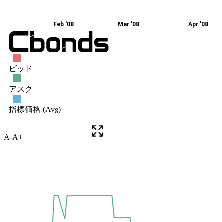
A-
A+