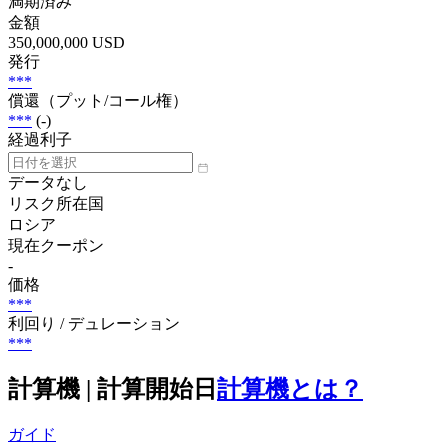
満期済み
金額
350,000,000 USD
発行
***
償還（プット/コール権）
***
(-)
経過利子
データなし
リスク所在国
ロシア
現在クーポン
-
価格
***
利回り / デュレーション
***
計算機 | 計算開始日
計算機とは？
ガイド