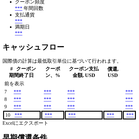
クーポン頻度
***
年間回数
支払通貨
***
満期日
***
キャッシュフロー
国際債の計算は最低取引単位に基づいて行われます。
#
クーポン
クーポ
クーポン支払
償還,
期間終了日
ン、%
金額, USD
USD
前を表示
7
***
***
***
***
8
***
***
***
***
9
***
***
***
***
10
***
***
***
***
***
Excelにエクスポート
早期償還条件