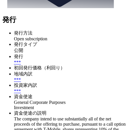
発行
発行方法
Open subscription
発行タイプ
公開
発行
***
初回発行価格（利回り）
地域内訳
***
投資家内訳
***
資金使途
General Corporate Purposes
Investment
資金使途の説明
The company intend to use substantially all of the net
proceeds of the offering to purchase, pursuant to a call option
agreement with T-Mobile, shares representing 10% of the