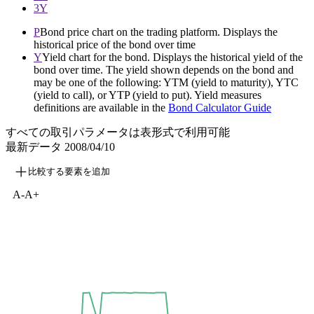
3Y
P
Bond price chart on the trading platform. Displays the
historical price of the bond over time
Y
Yield chart for the bond. Displays the historical yield of the
bond over time. The yield shown depends on the bond and
may be one of the following: YTM (yield to maturity), YTC
(yield to call), or YTP (yield to put). Yield measures
definitions are available in the
Bond Calculator Guide
すべての取引パラメータは表形式で利用可能
最新データ
2008/04/10
比較する要素を追加