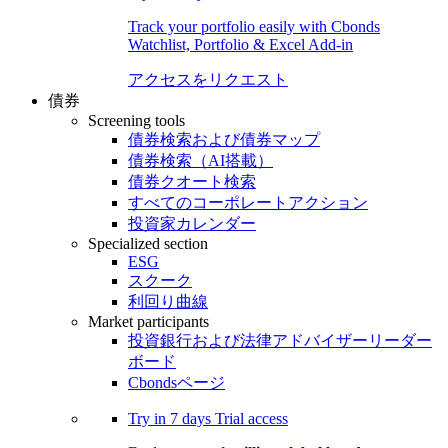
Track your portfolio easily with Cbonds
Watchlist, Portfolio & Excel Add-in
アクセスをリクエスト
債券
Screening tools
債券検索および債券マップ
債券検索（AI搭載）
債券クオート検索
すべてのコーポレートアクション
投資家カレンダー
Specialized section
ESG
スクーク
利回り曲線
Market participants
投資銀行および法律アドバイザーリーダー
ボード
Cbondsページ
Try in
7 days
Trial access