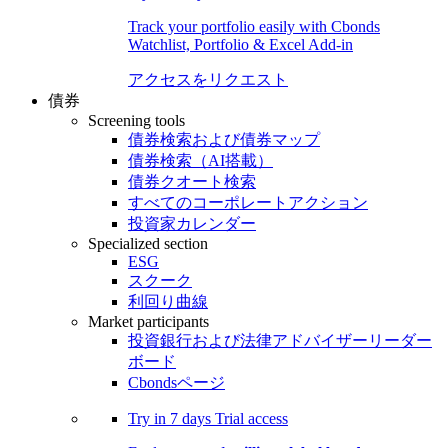
Track your portfolio easily with Cbonds
Watchlist, Portfolio & Excel Add-in
アクセスをリクエスト
債券
Screening tools
債券検索および債券マップ
債券検索（AI搭載）
債券クオート検索
すべてのコーポレートアクション
投資家カレンダー
Specialized section
ESG
スクーク
利回り曲線
Market participants
投資銀行および法律アドバイザーリーダー
ボード
Cbondsページ
Try in
7 days
Trial access