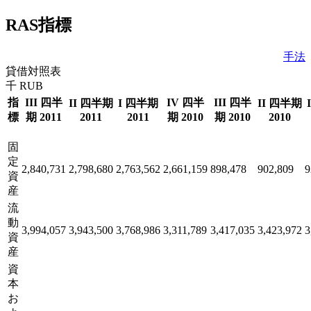
RAS指標
手法
貸借対照表
千 RUB
指
III 四半
IV 四半
III 四半
II 四半期
I 四半期
II 四半期
標
期 2011
2011
2011
期 2010
期 2010
2010
固
定
2,840,731
2,798,680
2,763,562
2,661,159
898,478
902,809
9
資
産
流
動
3,994,057
3,943,500
3,768,986
3,311,789
3,417,035
3,423,972
3
資
産
資
本
お