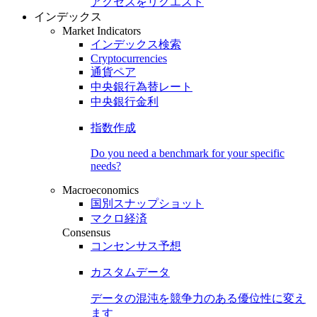
アクセスをリクエスト
インデックス
Market Indicators
インデックス検索
Cryptocurrencies
通貨ペア
中央銀行為替レート
中央銀行金利
指数作成
Do you need a benchmark for your specific
needs?
Macroeconomics
国別スナップショット
マクロ経済
Consensus
コンセンサス予想
カスタムデータ
データの混沌を競争力のある
優位性
に変え
ます