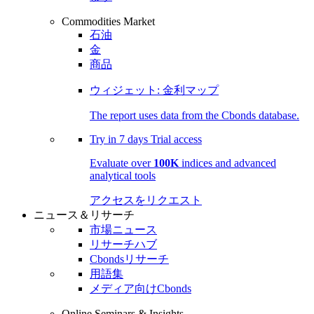
Commodities Market
石油
金
商品
ウィジェット: 金利マップ
The report uses data from the Cbonds database.
Try in
7 days
Trial access
Evaluate over
100K
indices and advanced
analytical tools
アクセスをリクエスト
ニュース＆リサーチ
市場ニュース
リサーチハブ
Cbondsリサーチ
用語集
メディア向けCbonds
Online Seminars & Insights