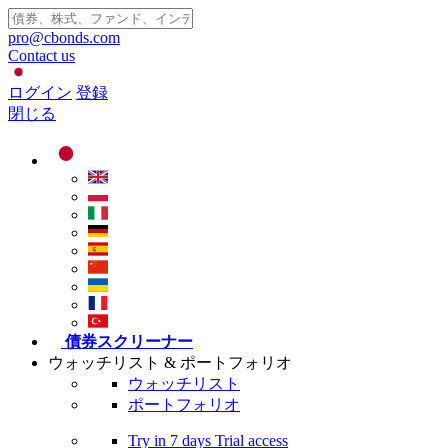
pro@cbonds.com
Contact us
ログイン
登録
閉じる
債券スクリーナー
ウォッチリスト & ポートフォリオ
ウォッチリスト
ポートフォリオ
Try in
7 days
Trial access