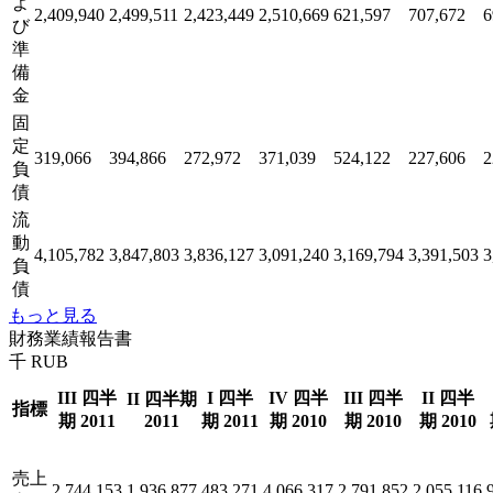
よ
2,409,940
2,499,511
2,423,449
2,510,669
621,597
707,672
6
び
準
備
金
固
定
319,066
394,866
272,972
371,039
524,122
227,606
2
負
債
流
動
4,105,782
3,847,803
3,836,127
3,091,240
3,169,794
3,391,503
3
負
債
もっと見る
財務業績報告書
千 RUB
III 四半
I 四半
IV 四半
III 四半
II 四半
II 四半期
指標
期 2011
2011
期 2011
期 2010
期 2010
期 2010
売上
2,744,153
1,936,877
483,271
4,066,317
2,791,852
2,055,116