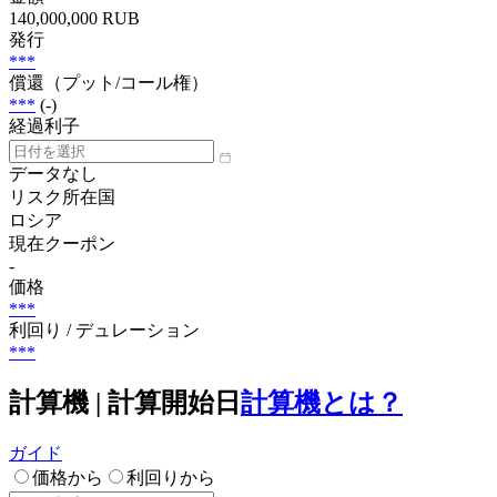
140,000,000 RUB
発行
***
償還（プット/コール権）
***
(-)
経過利子
データなし
リスク所在国
ロシア
現在クーポン
-
価格
***
利回り / デュレーション
***
計算機 | 計算開始日
計算機とは？
ガイド
価格から
利回りから