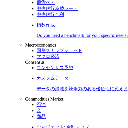
通貨ペア
中央銀行為替レート
中央銀行金利
指数作成
Do you need a benchmark for your specific needs
Macroeconomics
国別スナップショット
マクロ経済
Consensus
コンセンサス予想
カスタムデータ
データの混沌を競争力のある
優位性
に変えま
Commodities Market
石油
金
商品
ウィジェット: 金利マップ