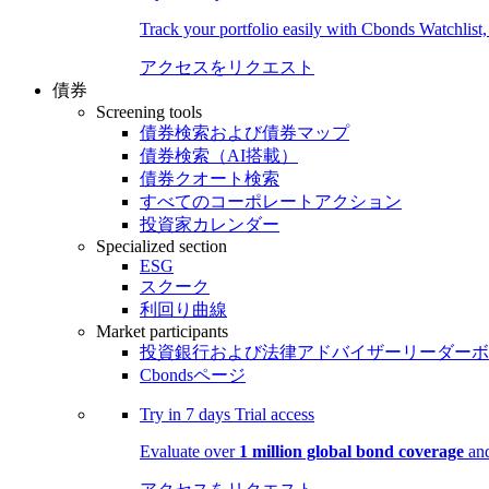
Track your portfolio easily with Cbonds Watchlist
アクセスをリクエスト
債券
Screening tools
債券検索および債券マップ
債券検索（AI搭載）
債券クオート検索
すべてのコーポレートアクション
投資家カレンダー
Specialized section
ESG
スクーク
利回り曲線
Market participants
投資銀行および法律アドバイザーリーダーボ
Cbondsページ
Try in
7 days
Trial access
Evaluate over
1 million global bond coverage
and