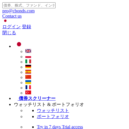
pro@cbonds.com
Contact us
ログイン
登録
閉じる
債券スクリーナー
ウォッチリスト & ポートフォリオ
ウォッチリスト
ポートフォリオ
Try in
7 days
Trial access