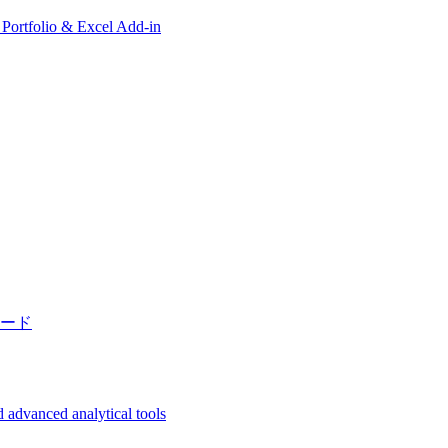
, Portfolio & Excel Add-in
ード
 advanced analytical tools