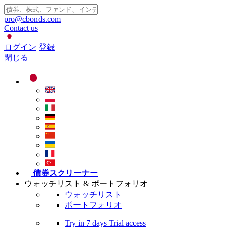
pro@cbonds.com
Contact us
ログイン
登録
閉じる
債券スクリーナー
ウォッチリスト & ポートフォリオ
ウォッチリスト
ポートフォリオ
Try in
7 days
Trial access