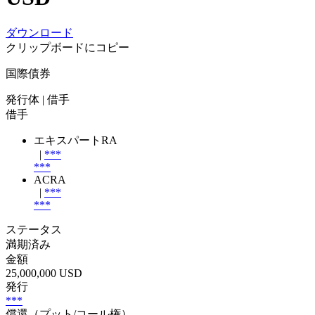
ダウンロード
クリップボードにコピー
国際債券
発行体
| 借手
借手
エキスパートRA
|
***
***
ACRA
|
***
***
ステータス
満期済み
金額
25,000,000 USD
発行
***
償還（プット/コール権）