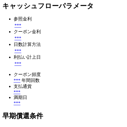
キャッシュフローパラメータ
参照金利
***
クーポン金利
***
日数計算方法
***
利払い計上日
***
クーポン頻度
***
年間回数
支払通貨
***
満期日
***
早期償還条件