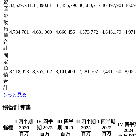
資
32,529,733
31,890,811
31,455,796
30,580,217
30,497,901
30,69
産
流
動
負
4,734,781
4,631,960
4,660,456
4,373,772
4,646,179
4,971
債
合
計
固
定
負
8,518,953
8,365,162
8,101,409
7,581,502
7,491,160
8,065
債
合
計
もっと見る
損益計算書
IV 四半
III 四半
I 四半期
II 四半期
I 四半期
IV 四半
指標
2026
期 2025
期 2025
2025
2025
2024
百万
百万
百万
百万
百万