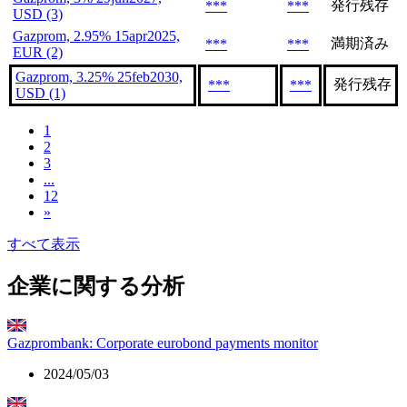
発行残存
***
***
USD (3)
Gazprom, 2.95% 15apr2025,
満期済み
***
***
EUR (2)
Gazprom, 3.25% 25feb2030,
発行残存
***
***
USD (1)
1
2
3
...
12
»
すべて表示
企業に関する分析
Gazprombank: Corporate eurobond payments monitor
2024/05/03