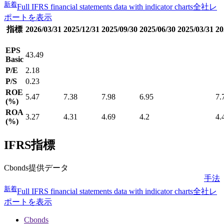
新着
Full IFRS financial statements data with indicator charts
全社レ
ポートを表示
指標
2026/03/31
2025/12/31
2025/09/30
2025/06/30
2025/03/31
20
EPS
43.49
Basic
P/E
2.18
P/S
0.23
ROE
5.47
7.38
7.98
6.95
7.
(%)
ROA
3.27
4.31
4.69
4.2
4.
(%)
IFRS指標
Cbonds提供データ
手法
新着
Full IFRS financial statements data with indicator charts
全社レ
ポートを表示
Cbonds