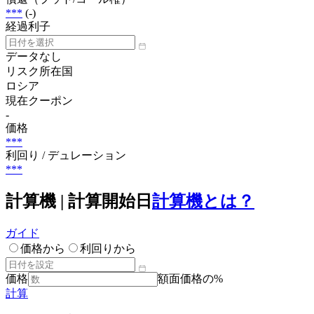
***
(-)
経過利子
データなし
リスク所在国
ロシア
現在クーポン
-
価格
***
利回り / デュレーション
***
計算機 | 計算開始日
計算機とは？
ガイド
価格から
利回りから
価格
額面価格の%
計算