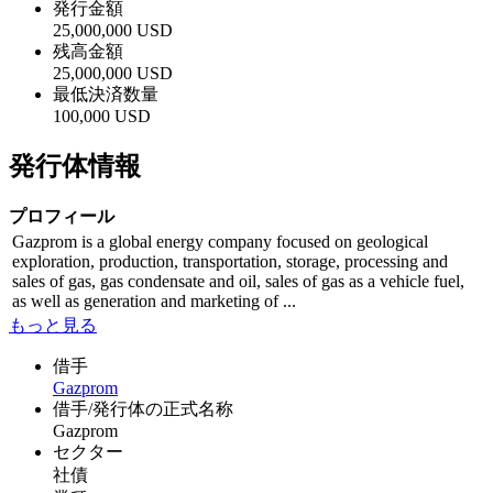
発行金額
25,000,000 USD
残高金額
25,000,000 USD
最低決済数量
100,000 USD
発行体情報
プロフィール
Gazprom is a global energy company focused on geological
exploration, production, transportation, storage, processing and
sales of gas, gas condensate and oil, sales of gas as a vehicle fuel,
as well as generation and marketing of ...
もっと見る
借手
Gazprom
借手/発行体の正式名称
Gazprom
セクター
社債