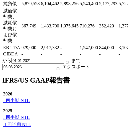
純負債
5,879,558
6,104,462
5,898,256
5,540,400
5,177,293
5,72
減価償
却費、
減耗償
367,749
1,433,790
1,075,645
710,276
352,420
1,37
却費お
よび償
却費
EBITDA
979,000
2,917,332
-
1,547,000
844,000
3,10
OIBDA
-
-
-
-
-
-
から
まで
エクスポート
IFRS/US GAAP報告書
2026
I 四半期 NTL
2025
I 四半期 NTL
II 四半期 NTL