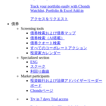
Track your portfolio easily with Cbonds
Watchlist, Portfolio & Excel Add-in
アクセスをリクエスト
債券
Screening tools
債券検索および債券マップ
債券検索（AI搭載）
債券クオート検索
すべてのコーポレートアクション
投資家カレンダー
Specialized section
ESG
スクーク
利回り曲線
Market participants
投資銀行および法律アドバイザーリーダー
ボード
Cbondsページ
Try in
7 days
Trial access