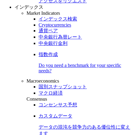
アクセスをリクエスト
インデックス
Market Indicators
インデックス検索
Cryptocurrencies
通貨ペア
中央銀行為替レート
中央銀行金利
指数作成
Do you need a benchmark for your specific
needs?
Macroeconomics
国別スナップショット
マクロ経済
Consensus
コンセンサス予想
カスタムデータ
データの混沌を競争力のある
優位性
に変え
ます