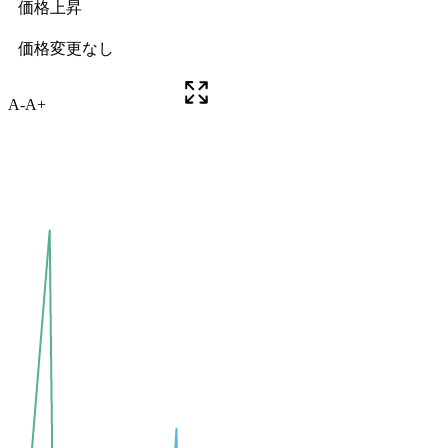
A-
A+