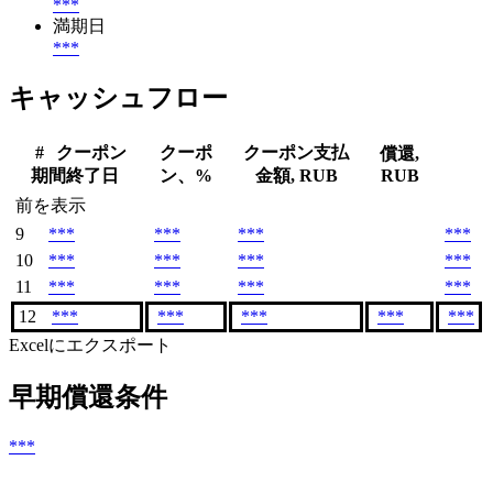
***
満期日
***
キャッシュフロー
#
クーポン
クーポ
クーポン支払
償還,
期間終了日
ン、%
金額, RUB
RUB
前を表示
9
***
***
***
***
10
***
***
***
***
11
***
***
***
***
12
***
***
***
***
***
Excelにエクスポート
早期償還条件
***