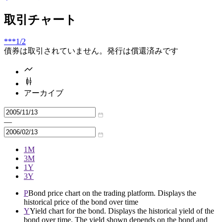
取引チャート
***
1/2
債券は取引されていません。発行は償還済みです
アーカイブ
—
1M
3M
1Y
3Y
P
Bond price chart on the trading platform. Displays the
historical price of the bond over time
Y
Yield chart for the bond. Displays the historical yield of the
bond over time. The yield shown depends on the bond and