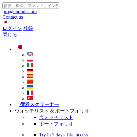
pro@cbonds.com
Contact us
ログイン
登録
閉じる
債券スクリーナー
ウォッチリスト & ポートフォリオ
ウォッチリスト
ポートフォリオ
Try in
7 days
Trial access