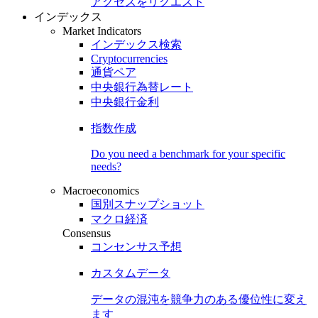
アクセスをリクエスト
インデックス
Market Indicators
インデックス検索
Cryptocurrencies
通貨ペア
中央銀行為替レート
中央銀行金利
指数作成
Do you need a benchmark for your specific
needs?
Macroeconomics
国別スナップショット
マクロ経済
Consensus
コンセンサス予想
カスタムデータ
データの混沌を競争力のある
優位性
に変え
ます