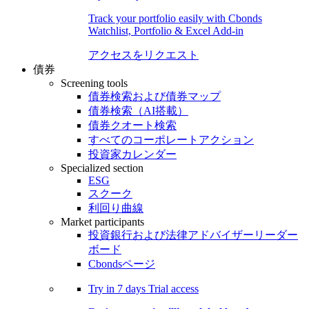
Track your portfolio easily with Cbonds
Watchlist, Portfolio & Excel Add-in
アクセスをリクエスト
債券
Screening tools
債券検索および債券マップ
債券検索（AI搭載）
債券クオート検索
すべてのコーポレートアクション
投資家カレンダー
Specialized section
ESG
スクーク
利回り曲線
Market participants
投資銀行および法律アドバイザーリーダー
ボード
Cbondsページ
Try in
7 days
Trial access