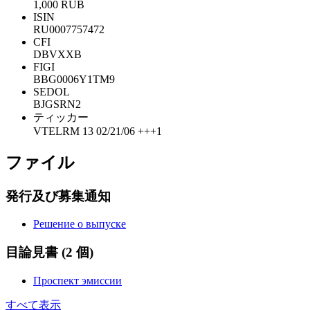
1,000 RUB
ISIN
RU0007757472
CFI
DBVXXB
FIGI
BBG0006Y1TM9
SEDOL
BJGSRN2
ティッカー
VTELRM 13 02/21/06 +++1
ファイル
発行及び募集通知
Решение о выпуске
目論見書
(2 個)
Проспект эмиссии
すべて表示