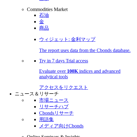
Commodities Market
石油
金
商品
ウィジェット: 金利マップ
The report uses data from the Cbonds database.
Try in
7 days
Trial access
Evaluate over
100K
indices and advanced
analytical tools
アクセスをリクエスト
ニュース＆リサーチ
市場ニュース
リサーチハブ
Cbondsリサーチ
用語集
メディア向けCbonds
Online Seminars & Insights