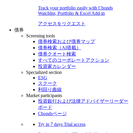
Track your portfolio easily with Cbonds
Watchlist, Portfolio & Excel Add-in
アクセスをリクエスト
債券
Screening tools
債券検索および債券マップ
債券検索（AI搭載）
債券クオート検索
すべてのコーポレートアクション
投資家カレンダー
Specialized section
ESG
スクーク
利回り曲線
Market participants
投資銀行および法律アドバイザーリーダー
ボード
Cbondsページ
Try in
7 days
Trial access