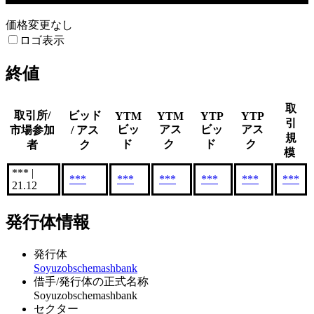
価格変更なし
ロゴ表示
終値
取
取引所/
ビッド
YTM
YTM
YTP
YTP
引
ビッ
アス
ビッ
アス
市場参加
/ アス
規
ド
ク
ド
ク
者
ク
模
*** |
***
***
***
***
***
***
21.12
発行体情報
発行体
Soyuzobschemashbank
借手/発行体の正式名称
Soyuzobschemashbank
セクター