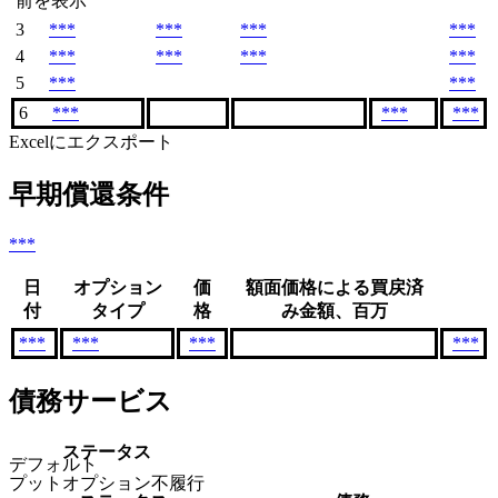
前を表示
3
***
***
***
***
4
***
***
***
***
5
***
***
6
***
***
***
Excelにエクスポート
早期償還条件
***
日
オプション
価
額面価格による買戻済
付
タイプ
格
み金額、百万
***
***
***
***
債務サービス
ステータス
デフォルト
プットオプション不履行