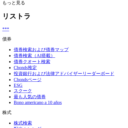
もっと見る
リストラ
***
債券
債券検索および債券マップ
債券検索（AI搭載）
債券クオート検索
Cbonds推定
投資銀行および法律アドバイザーリーダーボード
Cbondsページ
ESG
スクーク
最も人気の債券
Bono americano a 10 años
株式
株式検索