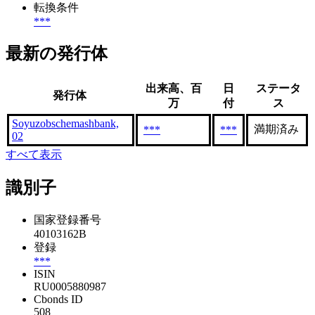
転換条件
***
最新の発行体
出来高、百
日
ステータ
発行体
万
付
ス
Soyuzobschemashbank,
満期済み
***
***
02
すべて表示
識別子
国家登録番号
40103162B
登録
***
ISIN
RU0005880987
Cbonds ID
508