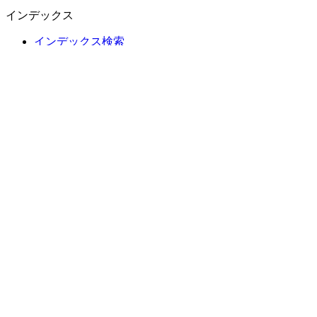
インデックス
インデックス検索
国別スナップショット
指数作成
コンセンサス予想
マクロ経済
ETF・投資信託
ETF・投資信託検索
ニュースおよびリサーチ
市場ニュース
リサーチハブ
Cbondsリサーチ
メディア向けCbonds
用語集
ヘルプ