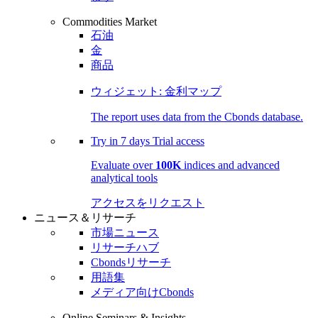
Commodities Market
石油
金
商品
ウィジェット: 金利マップ
The report uses data from the Cbonds database.
Try in
7 days
Trial access
Evaluate over
100K
indices and advanced
analytical tools
アクセスをリクエスト
ニュース＆リサーチ
市場ニュース
リサーチハブ
Cbondsリサーチ
用語集
メディア向けCbonds
Online Seminars & Insights