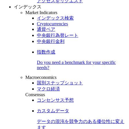
アクセスをリクエスト
インデックス
Market Indicators
インデックス検索
Cryptocurrencies
通貨ペア
中央銀行為替レート
中央銀行金利
指数作成
Do you need a benchmark for your specific
needs?
Macroeconomics
国別スナップショット
マクロ経済
Consensus
コンセンサス予想
カスタムデータ
データの混沌を競争力のある
優位性
に変え
ます