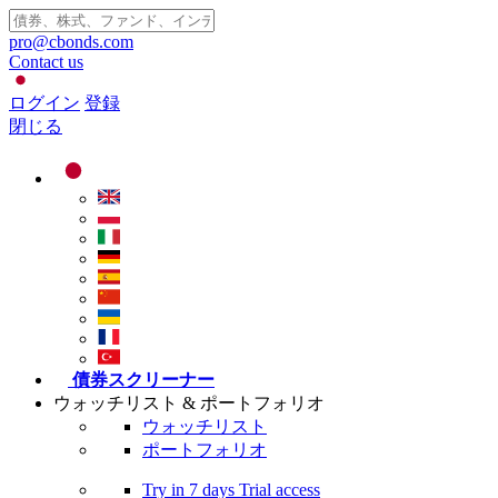
pro@cbonds.com
Contact us
ログイン
登録
閉じる
債券スクリーナー
ウォッチリスト & ポートフォリオ
ウォッチリスト
ポートフォリオ
Try in
7 days
Trial access