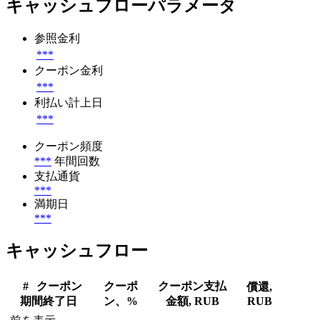
キャッシュフローパラメータ
参照金利
***
クーポン金利
***
利払い計上日
***
クーポン頻度
***
年間回数
支払通貨
***
満期日
***
キャッシュフロー
#
クーポン
クーポ
クーポン支払
償還,
期間終了日
ン、%
金額, RUB
RUB