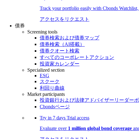
Track your portfolio easily with Cbonds Watchlist
アクセスをリクエスト
債券
Screening tools
債券検索および債券マップ
債券検索（AI搭載）
債券クオート検索
すべてのコーポレートアクション
投資家カレンダー
Specialized section
ESG
スクーク
利回り曲線
Market participants
投資銀行および法律アドバイザーリーダーボ
Cbondsページ
Try in
7 days
Trial access
Evaluate over
1 million global bond coverage
and