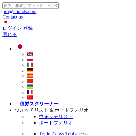
pro@cbonds.com
Contact us
ログイン
登録
閉じる
債券スクリーナー
ウォッチリスト & ポートフォリオ
ウォッチリスト
ポートフォリオ
Try in
7 days
Trial access