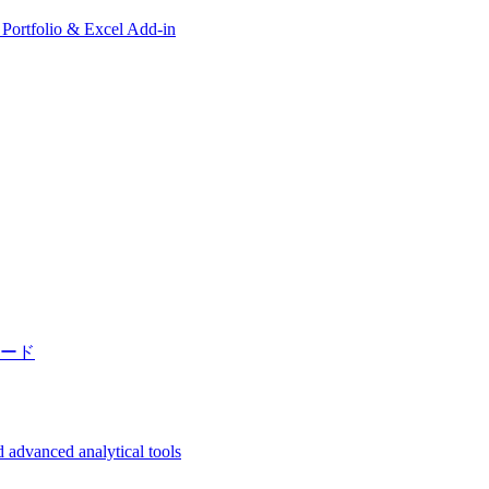
, Portfolio & Excel Add-in
ード
 advanced analytical tools