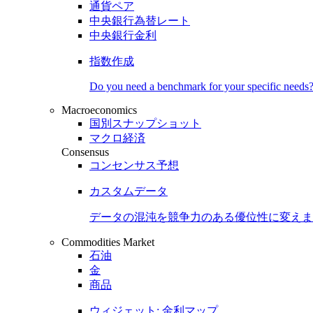
通貨ペア
中央銀行為替レート
中央銀行金利
指数作成
Do you need a benchmark for your specific needs
Macroeconomics
国別スナップショット
マクロ経済
Consensus
コンセンサス予想
カスタムデータ
データの混沌を競争力のある
優位性
に変えま
Commodities Market
石油
金
商品
ウィジェット: 金利マップ