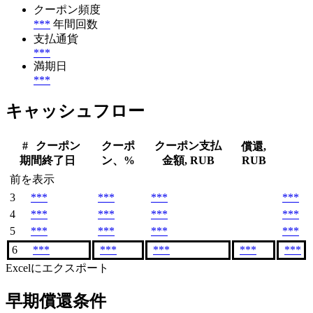
クーポン頻度
***
年間回数
支払通貨
***
満期日
***
キャッシュフロー
#
クーポン
クーポ
クーポン支払
償還,
期間終了日
ン、%
金額, RUB
RUB
前を表示
3
***
***
***
***
4
***
***
***
***
5
***
***
***
***
6
***
***
***
***
***
Excelにエクスポート
早期償還条件