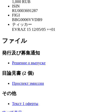
1,000 RUB
ISIN
RU0003691287
FIGI
BBG0006VVDB9
ティッカー
EVRAZ 15 12/05/05 ++01
ファイル
発行及び募集通知
Решение о выпуске
目論見書
(2 個)
Проспект эмиссии
その他
Текст 1 оферты