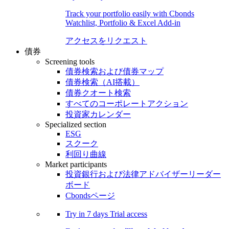
Track your portfolio easily with Cbonds
Watchlist, Portfolio & Excel Add-in
アクセスをリクエスト
債券
Screening tools
債券検索および債券マップ
債券検索（AI搭載）
債券クオート検索
すべてのコーポレートアクション
投資家カレンダー
Specialized section
ESG
スクーク
利回り曲線
Market participants
投資銀行および法律アドバイザーリーダー
ボード
Cbondsページ
Try in
7 days
Trial access