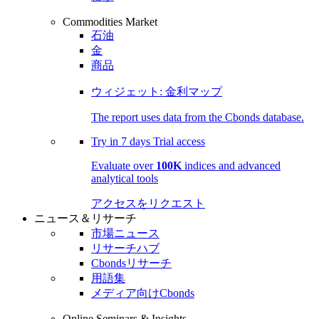
Commodities Market
石油
金
商品
ウィジェット: 金利マップ
The report uses data from the Cbonds database.
Try in
7 days
Trial access
Evaluate over
100K
indices and advanced
analytical tools
アクセスをリクエスト
ニュース＆リサーチ
市場ニュース
リサーチハブ
Cbondsリサーチ
用語集
メディア向けCbonds
Online Seminars & Insights