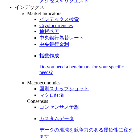
アクセスをリクエスト
インデックス
Market Indicators
インデックス検索
Cryptocurrencies
通貨ペア
中央銀行為替レート
中央銀行金利
指数作成
Do you need a benchmark for your specific
needs?
Macroeconomics
国別スナップショット
マクロ経済
Consensus
コンセンサス予想
カスタムデータ
データの混沌を競争力のある
優位性
に変え
ます