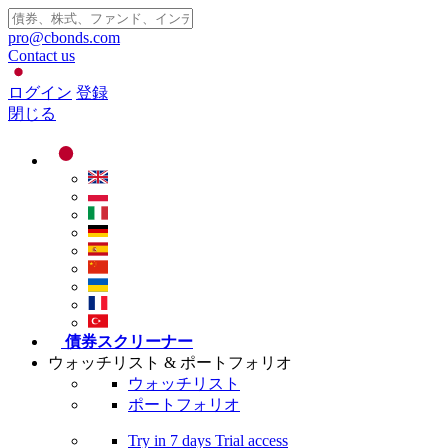
pro@cbonds.com
Contact us
ログイン
登録
閉じる
債券スクリーナー
ウォッチリスト & ポートフォリオ
ウォッチリスト
ポートフォリオ
Try in
7 days
Trial access