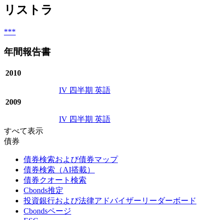
リストラ
***
年間報告書
2010
IV 四半期 英語
2009
IV 四半期 英語
すべて表示
債券
債券検索および債券マップ
債券検索（AI搭載）
債券クオート検索
Cbonds推定
投資銀行および法律アドバイザーリーダーボード
Cbondsページ