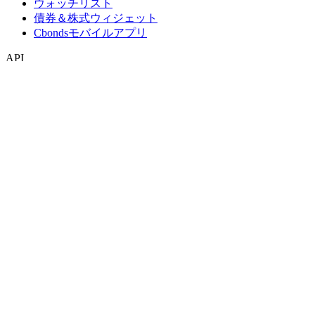
ウォッチリスト
債券＆株式ウィジェット
Cbondsモバイルアプリ
API
APIおよびデータフィード
APIディレクトリ
インデックス
インデックス検索
国別スナップショット
指数作成
コンセンサス予想
マクロ経済
ETF・投資信託
ETF・投資信託検索
ニュースおよびリサーチ
市場ニュース