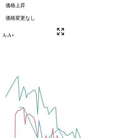
A-
A+