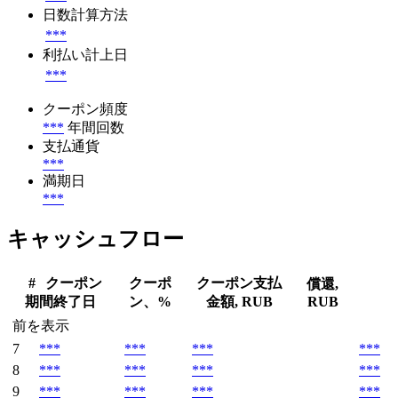
日数計算方法
***
利払い計上日
***
クーポン頻度
***
年間回数
支払通貨
***
満期日
***
キャッシュフロー
#
クーポン
クーポ
クーポン支払
償還,
期間終了日
ン、%
金額, RUB
RUB
前を表示
7
***
***
***
***
8
***
***
***
***
9
***
***
***
***