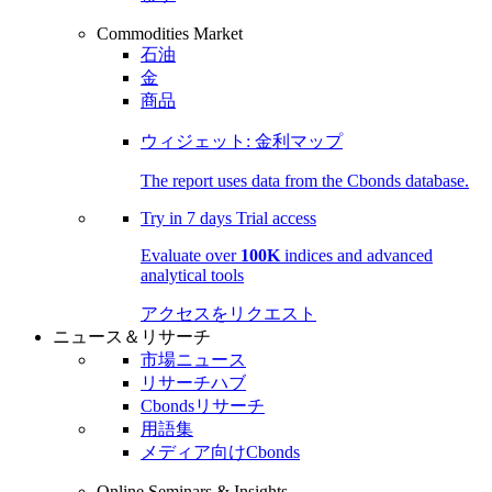
Commodities Market
石油
金
商品
ウィジェット: 金利マップ
The report uses data from the Cbonds database.
Try in
7 days
Trial access
Evaluate over
100K
indices and advanced
analytical tools
アクセスをリクエスト
ニュース＆リサーチ
市場ニュース
リサーチハブ
Cbondsリサーチ
用語集
メディア向けCbonds
Online Seminars & Insights