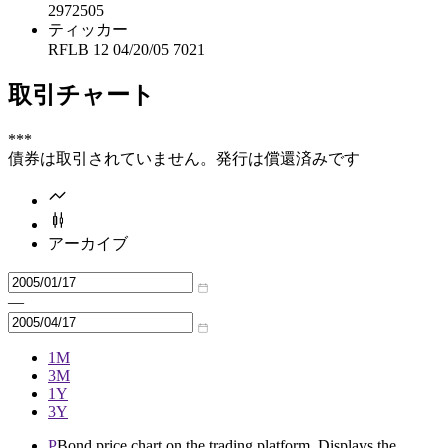
2972505
ティッカー
RFLB 12 04/20/05 7021
取引チャート
***
債券は取引されていません。発行は償還済みです
アーカイブ
—
1M
3M
1Y
3Y
P
Bond price chart on the trading platform. Displays the