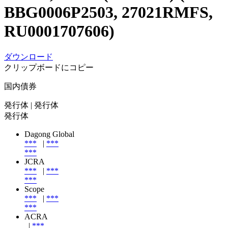
BBG0006P2503, 27021RMFS,
RU0001707606)
ダウンロード
クリップボードにコピー
国内債券
発行体
| 発行体
発行体
Dagong Global
***
|
***
***
JCRA
***
|
***
***
Scope
***
|
***
***
ACRA
|
***