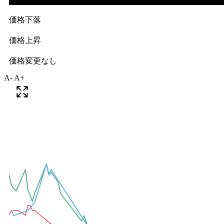
A-
A+