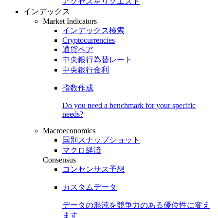
アクセスをリクエスト
インデックス
Market Indicators
インデックス検索
Cryptocurrencies
通貨ペア
中央銀行為替レート
中央銀行金利
指数作成
Do you need a benchmark for your specific
needs?
Macroeconomics
国別スナップショット
マクロ経済
Consensus
コンセンサス予想
カスタムデータ
データの混沌を競争力のある
優位性
に変え
ます