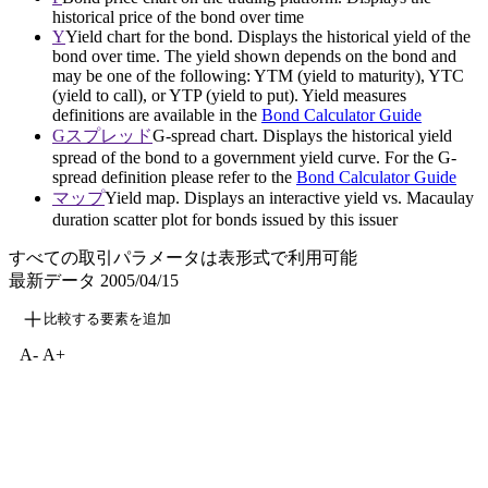
historical price of the bond over time
Y
Yield chart for the bond. Displays the historical yield of the
bond over time. The yield shown depends on the bond and
may be one of the following: YTM (yield to maturity), YTC
(yield to call), or YTP (yield to put). Yield measures
definitions are available in the
Bond Calculator Guide
Gスプレッド
G-spread chart. Displays the historical yield
spread of the bond to a government yield curve. For the G-
spread definition please refer to the
Bond Calculator Guide
マップ
Yield map. Displays an interactive yield vs. Macaulay
duration scatter plot for bonds issued by this issuer
すべての取引パラメータは表形式で利用可能
最新データ
2005/04/15
比較する要素を追加