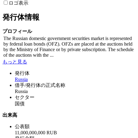
ロゴ表示
発行体情報
プロフィール
The Russian domestic government securities market is represented
by federal loan bonds (OFZ). OFZs are placed at the auctions held
by the Ministry of Finance or by private subscription. The schedule
of the auctions with the ...
もっと見る
発行体
Russia
借手/発行体の正式名称
Russia
セクター
国債
出来高
公表額
11,000,000,000 RUB