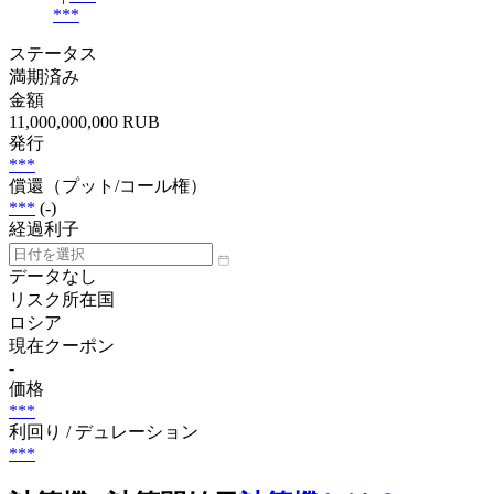
***
ステータス
満期済み
金額
11,000,000,000 RUB
発行
***
償還（プット/コール権）
***
(-)
経過利子
データなし
リスク所在国
ロシア
現在クーポン
-
価格
***
利回り / デュレーション
***