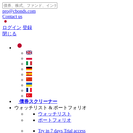
pro@cbonds.com
Contact us
ログイン
登録
閉じる
債券スクリーナー
ウォッチリスト & ポートフォリオ
ウォッチリスト
ポートフォリオ
Try in
7 days
Trial access