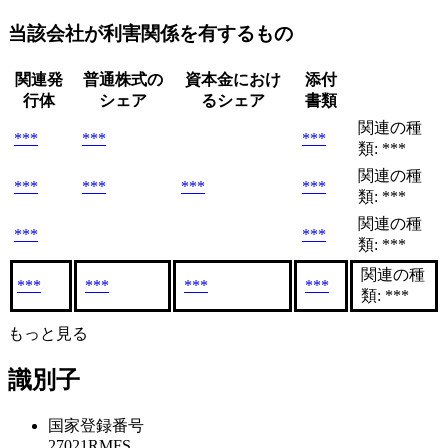
当該会社が利害関係を有するもの
関連発
普通株式の
資本金におけ
添付
行体
シェア
るシェア
書類
関連の種
***
***
***
類: ***
関連の種
***
***
***
***
類: ***
関連の種
***
***
類: ***
関連の種
***
***
***
***
類: ***
もっと見る
識別子
国家登録番号
27021RMFS