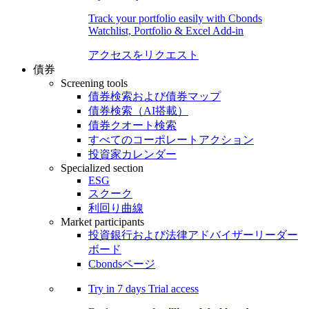
Track your portfolio easily with Cbonds
Watchlist, Portfolio & Excel Add-in
アクセスをリクエスト
債券
Screening tools
債券検索および債券マップ
債券検索（AI搭載）
債券クオート検索
すべてのコーポレートアクション
投資家カレンダー
Specialized section
ESG
スクーク
利回り曲線
Market participants
投資銀行および法律アドバイザーリーダー
ボード
Cbondsページ
Try in
7 days
Trial access