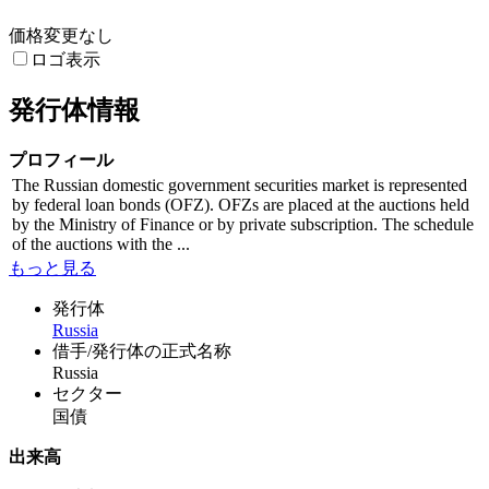
価格変更なし
ロゴ表示
発行体情報
プロフィール
The Russian domestic government securities market is represented
by federal loan bonds (OFZ). OFZs are placed at the auctions held
by the Ministry of Finance or by private subscription. The schedule
of the auctions with the ...
もっと見る
発行体
Russia
借手/発行体の正式名称
Russia
セクター
国債
出来高