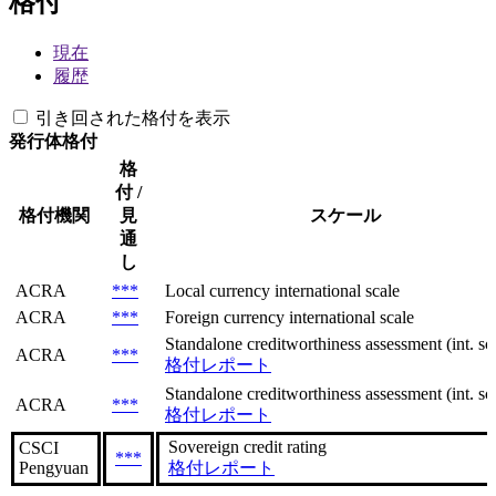
格付
現在
履歴
引き回された格付を表示
発行体格付
格
付 /
格付機関
見
スケール
通
し
ACRA
***
Local currency international scale
ACRA
***
Foreign currency international scale
Standalone creditworthiness assessment (int. sca
ACRA
***
格付レポート
Standalone creditworthiness assessment (int. sca
ACRA
***
格付レポート
Sovereign сredit rating
CSCI
***
Pengyuan
格付レポート