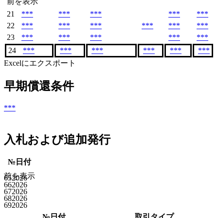
前を表示
21
***
***
***
***
***
22
***
***
***
***
***
***
23
***
***
***
***
***
24
***
***
***
***
***
***
Excelにエクスポート
早期償還条件
***
入札および追加発行
№
日付
前を表示
65
2026
66
2026
67
2026
68
2026
69
2026
№
日付
取引タイプ