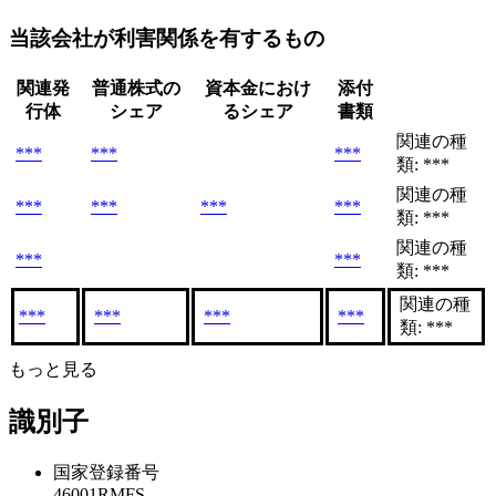
当該会社が利害関係を有するもの
関連発
普通株式の
資本金におけ
添付
行体
シェア
るシェア
書類
関連の種
***
***
***
類: ***
関連の種
***
***
***
***
類: ***
関連の種
***
***
類: ***
関連の種
***
***
***
***
類: ***
もっと見る
識別子
国家登録番号
46001RMFS