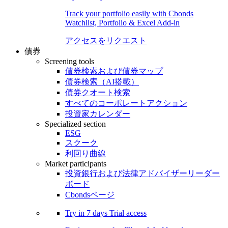
Track your portfolio easily with Cbonds
Watchlist, Portfolio & Excel Add-in
アクセスをリクエスト
債券
Screening tools
債券検索および債券マップ
債券検索（AI搭載）
債券クオート検索
すべてのコーポレートアクション
投資家カレンダー
Specialized section
ESG
スクーク
利回り曲線
Market participants
投資銀行および法律アドバイザーリーダー
ボード
Cbondsページ
Try in
7 days
Trial access