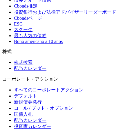
Cbonds推定
投資銀行および法律アドバイザーリーダーボード
Cbondsページ
ESG
スクーク
最も人気の債券
Bono americano a 10 años
株式
株式検索
配当カレンダー
コーポレート・アクション
すべてのコーポレートアクション
デフォルト
新規債券発行
コール / プット・オプション
国債入札
配当カレンダー
投資家カレンダー