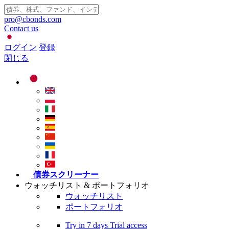
pro@cbonds.com
Contact us
ログイン
登録
閉じる
債券スクリーナー
ウォッチリスト & ポートフォリオ
ウォッチリスト
ポートフォリオ
Try in
7 days
Trial access