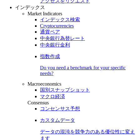
アクセスをリクエスト
インデックス
Market Indicators
インデックス検索
Cryptocurrencies
通貨ペア
中央銀行為替レート
中央銀行金利
指数作成
Do you need a benchmark for your specific
needs?
Macroeconomics
国別スナップショット
マクロ経済
Consensus
コンセンサス予想
カスタムデータ
データの混沌を競争力のある
優位性
に変え
ます