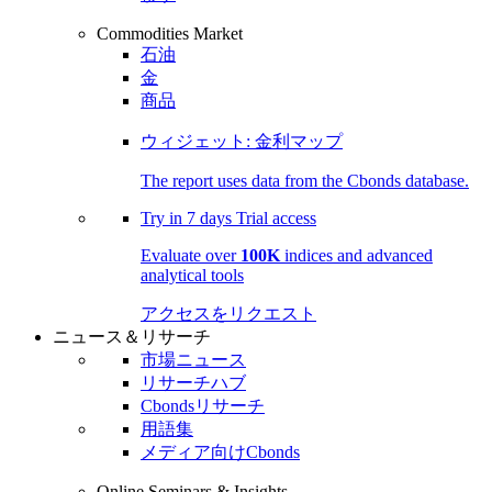
Commodities Market
石油
金
商品
ウィジェット: 金利マップ
The report uses data from the Cbonds database.
Try in
7 days
Trial access
Evaluate over
100K
indices and advanced
analytical tools
アクセスをリクエスト
ニュース＆リサーチ
市場ニュース
リサーチハブ
Cbondsリサーチ
用語集
メディア向けCbonds
Online Seminars & Insights