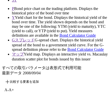
3Y
P
Bond price chart on the trading platform. Displays the
historical price of the bond over time
Y
Yield chart for the bond. Displays the historical yield of the
bond over time. The yield shown depends on the bond and
may be one of the following: YTM (yield to maturity), YTC
(yield to call), or YTP (yield to put). Yield measures
definitions are available in the
Bond Calculator Guide
Gスプレッド
G-spread chart. Displays the historical yield
spread of the bond to a government yield curve. For the G-
spread definition please refer to the
Bond Calculator Guide
マップ
Yield map. Displays an interactive yield vs. Macaulay
duration scatter plot for bonds issued by this issuer
すべての取引パラメータは表形式で利用可能
最新データ
2008/09/04
比較する要素を追加