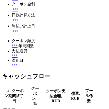
クーポン金利
***
日数計算方法
***
利払い計上日
***
クーポン頻度
***
年間回数
支払通貨
***
満期日
***
キャッシュフロー
クー
#
クーポ
プー
クーポン支
ポ
償還,
ン期間終了
ル係
払金額,
RUB
ン、
日
RUB
数
%