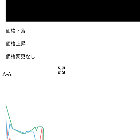
A-
A+