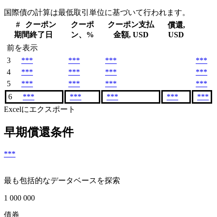
国際債の計算は最低取引単位に基づいて行われます。
#
クーポン
クーポ
クーポン支払
償還,
期間終了日
ン、%
金額, USD
USD
前を表示
3
***
***
***
***
4
***
***
***
***
5
***
***
***
***
6
***
***
***
***
***
Excelにエクスポート
早期償還条件
***
最も包括的なデータベースを探索
1 000 000
債券