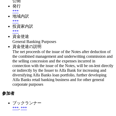
公開
発行
***
地域内訳
***
投資家内訳
***
資金使途
General Banking Purposes
資金使途の説明
The net proceeds of the issue of the Notes after deduction of
the combined management and underwriting commission and
the selling concession and the expenses incurred in
connection with the issue of the Notes, will be on-lent directly
or indirectly by the Issuer to Alfa Bank for increasing and
diversifying Alfa Banks loan portfolio, further developing
Alfa Banks retail banking business and for other general
corporate purposes
参加者
ブックランナー
***
,
***