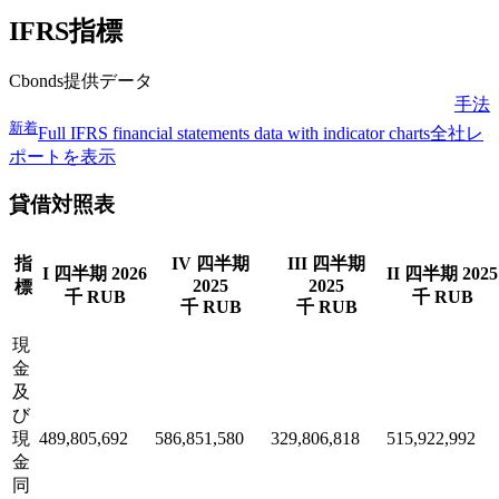
IFRS指標
Cbonds提供データ
手法
新着
Full IFRS financial statements data with indicator charts
全社レ
ポートを表示
貸借対照表
指
IV 四半期
III 四半期
I 四半期 2026
II 四半期 2025
2025
2025
標
千 RUB
千 RUB
千 RUB
千 RUB
現
金
及
び
現
489,805,692
586,851,580
329,806,818
515,922,992
金
同