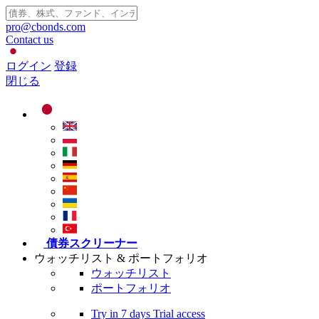
pro@cbonds.com
Contact us
ログイン
登録
閉じる
債券スクリーナー
ウォッチリスト & ポートフォリオ
ウォッチリスト
ポートフォリオ
Try in
7 days
Trial access