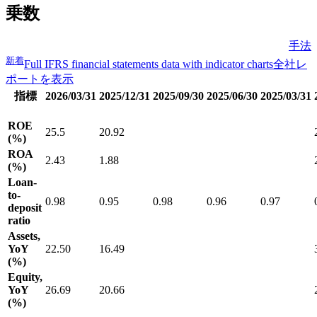
乗数
手法
新着
Full IFRS financial statements data with indicator charts
全社レ
ポートを表示
指標
2026/03/31
2025/12/31
2025/09/30
2025/06/30
2025/03/31
ROE
25.5
20.92
(%)
ROA
2.43
1.88
(%)
Loan-
to-
0.98
0.95
0.98
0.96
0.97
deposit
ratio
Assets,
YoY
22.50
16.49
(%)
Equity,
YoY
26.69
20.66
(%)