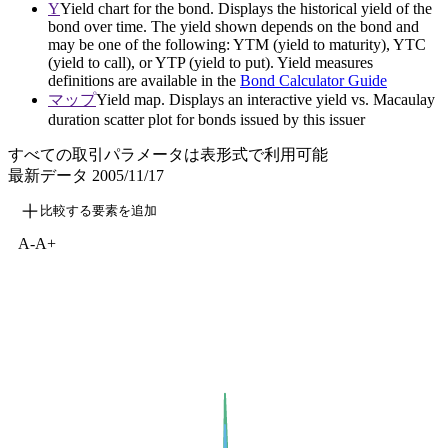
Y
Yield chart for the bond. Displays the historical yield of the
bond over time. The yield shown depends on the bond and
may be one of the following: YTM (yield to maturity), YTC
(yield to call), or YTP (yield to put). Yield measures
definitions are available in the
Bond Calculator Guide
マップ
Yield map. Displays an interactive yield vs. Macaulay
duration scatter plot for bonds issued by this issuer
すべての取引パラメータは表形式で利用可能
最新データ
2005/11/17
比較する要素を追加