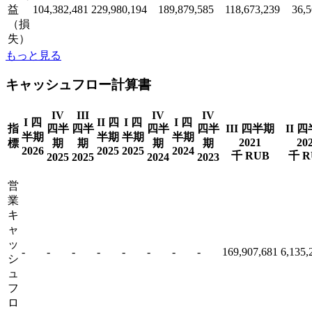
益
104,382,481
229,980,194
189,879,585
118,673,239
36,5
（損
失）
もっと見る
キャッシュフロー計算書
IV
III
IV
IV
I 四
II 四
I 四
I 四
指
四半
四半
四半
四半
III 四半期
II 
半期
半期
半期
半期
2021
20
標
期
期
期
期
2026
2025
2025
2024
千 RUB
千 R
2025
2025
2024
2023
営
業
キ
ャ
ッ
-
-
-
-
-
-
-
-
169,907,681
6,135,
シ
ュ
フ
ロ