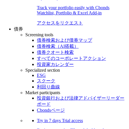
Track your portfolio easily with Cbonds
Watchlist, Portfolio & Excel Add-in
アクセスをリクエスト
債券
Screening tools
債券検索および債券マップ
債券検索（AI搭載）
債券クオート検索
すべてのコーポレートアクション
投資家カレンダー
Specialized section
ESG
スクーク
利回り曲線
Market participants
投資銀行および法律アドバイザーリーダー
ボード
Cbondsページ
Try in
7 days
Trial access