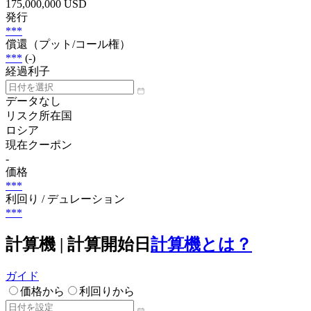
175,000,000 USD
発行
***
償還（プット/コール権）
***
(-)
経過利子
データなし
リスク所在国
ロシア
現在クーポン
-
価格
***
利回り / デュレーション
***
計算機 | 計算開始日
計算機とは？
ガイド
価格から
利回りから