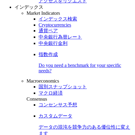
アクセスをリクエスト
インデックス
Market Indicators
インデックス検索
Cryptocurrencies
通貨ペア
中央銀行為替レート
中央銀行金利
指数作成
Do you need a benchmark for your specific
needs?
Macroeconomics
国別スナップショット
マクロ経済
Consensus
コンセンサス予想
カスタムデータ
データの混沌を競争力のある
優位性
に変え
ます