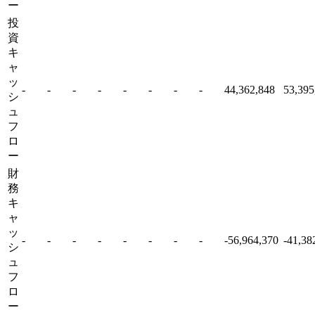
ー
投
資
キ
ャ
ッ
-
-
-
-
-
-
-
-
44,362,848
53,395
シ
ュ
フ
ロ
ー
財
務
キ
ャ
ッ
-
-
-
-
-
-
-
-
-56,964,370
-41,38
シ
ュ
フ
ロ
ー