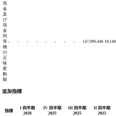
現
金
及
び
現
金
同
等
-
-
-
-
-
-
-
-
147,996,446
18,148
物
の
正
味
変
動
額
追加指標
I 四半期
IV 四半期
III 四半期
II 四半期
指標
2026
2025
2025
2025