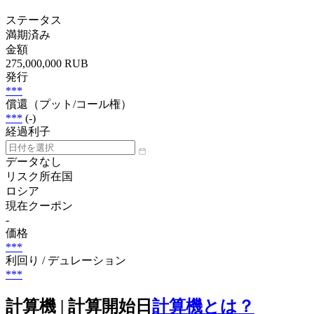
ステータス
満期済み
金額
275,000,000 RUB
発行
***
償還（プット/コール権）
***
(-)
経過利子
データなし
リスク所在国
ロシア
現在クーポン
-
価格
***
利回り / デュレーション
***
計算機 | 計算開始日
計算機とは？