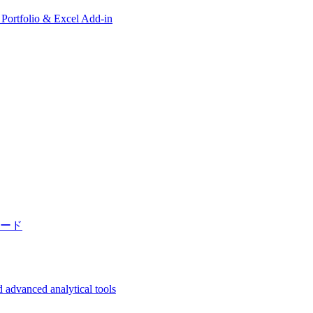
, Portfolio & Excel Add-in
ード
 advanced analytical tools