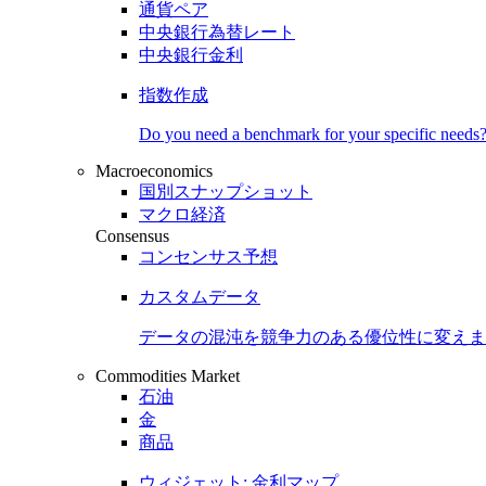
通貨ペア
中央銀行為替レート
中央銀行金利
指数作成
Do you need a benchmark for your specific needs
Macroeconomics
国別スナップショット
マクロ経済
Consensus
コンセンサス予想
カスタムデータ
データの混沌を競争力のある
優位性
に変えま
Commodities Market
石油
金
商品
ウィジェット: 金利マップ