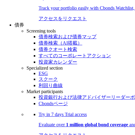
Track your portfolio easily with Cbonds Watchlist
アクセスをリクエスト
債券
Screening tools
債券検索および債券マップ
債券検索（AI搭載）
債券クオート検索
すべてのコーポレートアクション
投資家カレンダー
Specialized section
ESG
スクーク
利回り曲線
Market participants
投資銀行および法律アドバイザーリーダーボ
Cbondsページ
Try in
7 days
Trial access
Evaluate over
1 million global bond coverage
and