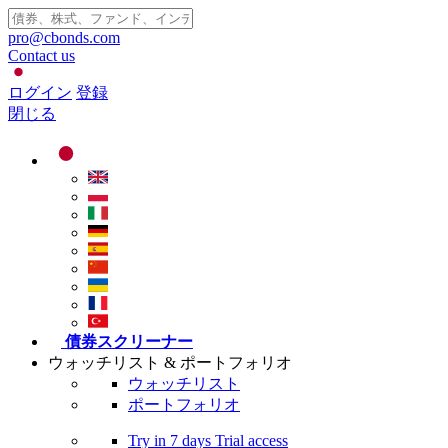
pro@cbonds.com
Contact us
ログイン
登録
閉じる
債券スクリーナー
ウォッチリスト & ポートフォリオ
ウォッチリスト
ポートフォリオ
Try in
7 days
Trial access