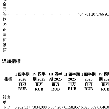
金
同
等
-
-
-
-
-
-
-
-
404,781
207,766
9,
物
の
正
味
変
動
額
追加指標
IV 四半
III 四半
IV 
I 四半期
II 四半期
I 四半期
指標
2026
期 2025
期 2025
2025
2025
期 20
百万
百万
百万
百万
百万
百万
RUB
RUB
RUB
RUB
RUB
RU
貸出
ポー
トフ
6,202,537
7,034,088
6,384,207
6,158,957
6,023,569
6,646,