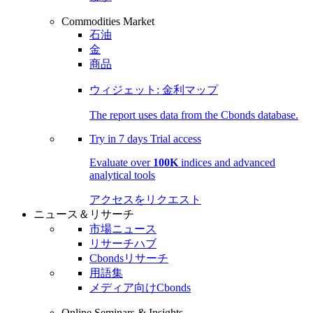
Commodities Market
石油
金
商品
ウィジェット: 金利マップ
The report uses data from the Cbonds database.
Try in
7 days
Trial access
Evaluate over
100K
indices and advanced
analytical tools
アクセスをリクエスト
ニュース＆リサーチ
市場ニュース
リサーチハブ
Cbondsリサーチ
用語集
メディア向けCbonds
Online Seminars & Insights