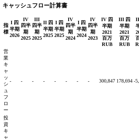
キャッシュフロー計算書
IV
III
IV
IV
IV 四
III 四
I
I 四
II 四
I 四
I 四
指
四半
四半
四半
四半
半期
半期
半期
半期
半期
半期
標
期
期
期
期
2021
2021
2
2026
2025
2025
2024
2025
2025
2024
2023
百万
百万
RUB
RUB
R
営
業
キ
ャ
ッ
-
-
-
-
-
-
-
-
300,847
178,694
-5
シ
ュ
フ
ロ
ー
投
資
キ
ャ