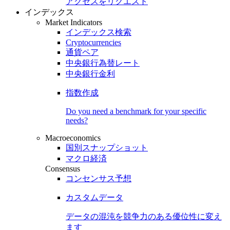
アクセスをリクエスト
インデックス
Market Indicators
インデックス検索
Cryptocurrencies
通貨ペア
中央銀行為替レート
中央銀行金利
指数作成
Do you need a benchmark for your specific
needs?
Macroeconomics
国別スナップショット
マクロ経済
Consensus
コンセンサス予想
カスタムデータ
データの混沌を競争力のある
優位性
に変え
ます