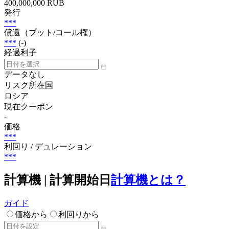
400,000,000 RUB
発行
***
償還（プット/コール権）
***
(-)
経過利子
データなし
リスク所在国
ロシア
現在クーポン
-
価格
***
利回り / デュレーション
***
計算機 | 計算開始日
計算機とは？
ガイド
価格から
利回りから