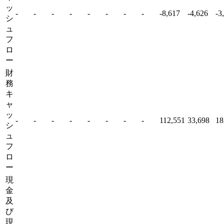
ッ
-
-
-
-
-
-
-
-
-8,617
-4,626
-3
シ
ュ
フ
ロ
ー
財
務
キ
ャ
ッ
-
-
-
-
-
-
-
-
112,551
33,698
18
シ
ュ
フ
ロ
ー
現
金
及
び
現