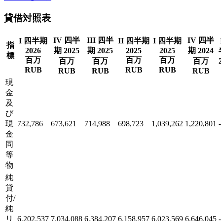
貸借対照表
IV 四半
III 四半
IV 四半
I 四半期
II 四半期
I 四半期
指
2026
期 2025
期 2025
2025
2025
期 2024
標
百万
百万
百万
百万
百万
百万
RUB
RUB
RUB
RUB
RUB
RUB
現
金
及
び
現
732,786
673,621
714,988
698,723
1,039,262
1,220,801
-
金
同
等
物
純
貸
付/
純
リ
6,202,537
7,034,088
6,384,207
6,158,957
6,023,569
6,646,045
-