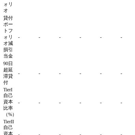
ォリ
オ
貸付
ポー
トフ
ォリ
-
-
-
-
-
-
オ減
損引
当金
90日
超延
-
-
-
-
-
-
滞貸
付
TierI
自己
資本
-
-
-
-
-
-
比率
（%）
TierII
自己
資本
-
-
-
-
-
-