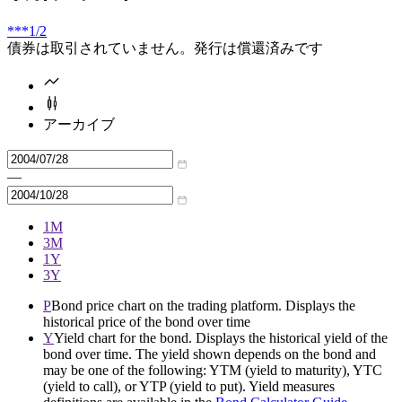
***
1/2
債券は取引されていません。発行は償還済みです
アーカイブ
—
1M
3M
1Y
3Y
P
Bond price chart on the trading platform. Displays the
historical price of the bond over time
Y
Yield chart for the bond. Displays the historical yield of the
bond over time. The yield shown depends on the bond and
may be one of the following: YTM (yield to maturity), YTC
(yield to call), or YTP (yield to put). Yield measures