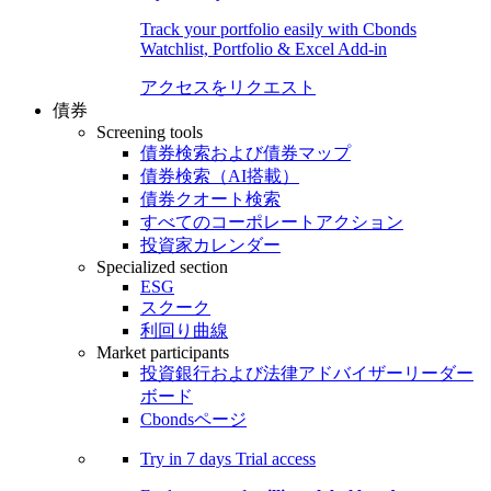
Track your portfolio easily with Cbonds
Watchlist, Portfolio & Excel Add-in
アクセスをリクエスト
債券
Screening tools
債券検索および債券マップ
債券検索（AI搭載）
債券クオート検索
すべてのコーポレートアクション
投資家カレンダー
Specialized section
ESG
スクーク
利回り曲線
Market participants
投資銀行および法律アドバイザーリーダー
ボード
Cbondsページ
Try in
7 days
Trial access