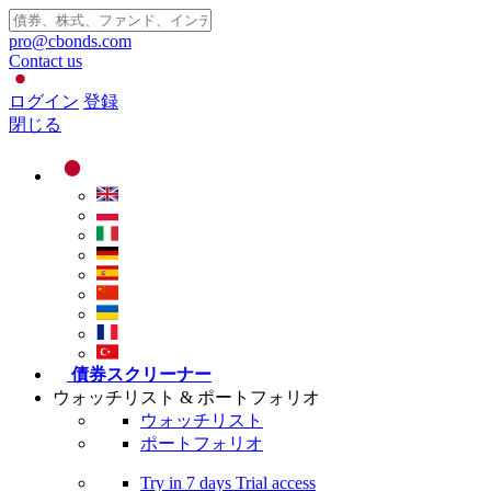
pro@cbonds.com
Contact us
ログイン
登録
閉じる
債券スクリーナー
ウォッチリスト & ポートフォリオ
ウォッチリスト
ポートフォリオ
Try in
7 days
Trial access