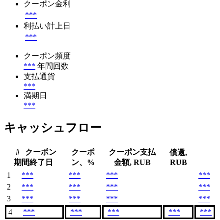
クーポン金利
***
利払い計上日
***
クーポン頻度
***
年間回数
支払通貨
***
満期日
***
キャッシュフロー
#
クーポン
クーポ
クーポン支払
償還,
期間終了日
ン、%
金額, RUB
RUB
1
***
***
***
***
2
***
***
***
***
3
***
***
***
***
4
***
***
***
***
***