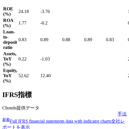
ROE
24.18
-3.76
(%)
ROA
1.77
-0.2
(%)
Loan-
to-
0.83
0.89
0.88
0.89
0.83
deposit
ratio
Assets,
YoY
0.22
-1.03
(%)
Equity,
YoY
52.62
12.40
(%)
IFRS指標
Cbonds提供データ
手法
新着
Full IFRS financial statements data with indicator charts
全社レ
ポートを表示