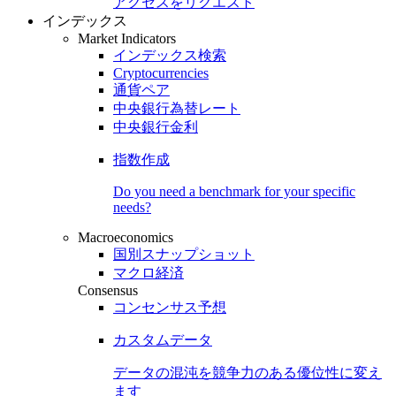
アクセスをリクエスト
インデックス
Market Indicators
インデックス検索
Cryptocurrencies
通貨ペア
中央銀行為替レート
中央銀行金利
指数作成
Do you need a benchmark for your specific
needs?
Macroeconomics
国別スナップショット
マクロ経済
Consensus
コンセンサス予想
カスタムデータ
データの混沌を競争力のある
優位性
に変え
ます