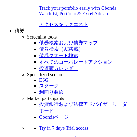
Track your portfolio easily with Cbonds
Watchlist, Portfolio & Excel Add-in
アクセスをリクエスト
債券
Screening tools
債券検索および債券マップ
債券検索（AI搭載）
債券クオート検索
すべてのコーポレートアクション
投資家カレンダー
Specialized section
ESG
スクーク
利回り曲線
Market participants
投資銀行および法律アドバイザーリーダー
ボード
Cbondsページ
Try in
7 days
Trial access