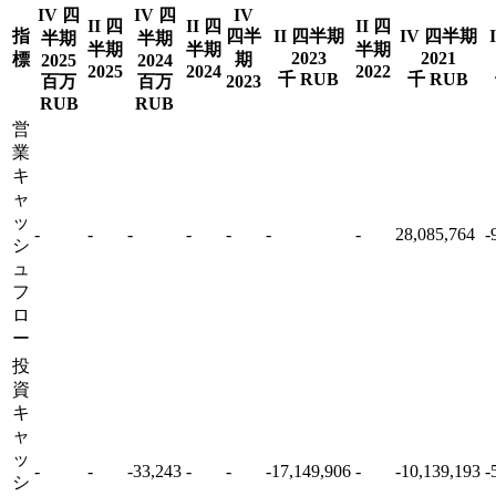
IV 四
IV 四
IV
II 四
II 四
II 四
指
四半
II 四半期
IV 四半期
半期
半期
半期
半期
半期
2023
2021
標
期
2025
2024
2025
2024
2022
千 RUB
千 RUB
百万
百万
2023
RUB
RUB
営
業
キ
ャ
ッ
-
-
-
-
-
-
-
28,085,764
-
シ
ュ
フ
ロ
ー
投
資
キ
ャ
ッ
-
-
-33,243
-
-
-17,149,906
-
-10,139,193
-
シ