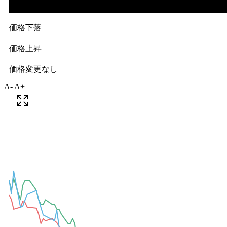
A-
A+