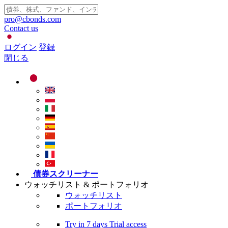
pro@cbonds.com
Contact us
ログイン
登録
閉じる
債券スクリーナー
ウォッチリスト & ポートフォリオ
ウォッチリスト
ポートフォリオ
Try in
7 days
Trial access