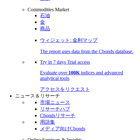
Commodities Market
石油
金
商品
ウィジェット: 金利マップ
The report uses data from the Cbonds database.
Try in
7 days
Trial access
Evaluate over
100K
indices and advanced
analytical tools
アクセスをリクエスト
ニュース＆リサーチ
市場ニュース
リサーチハブ
Cbondsリサーチ
用語集
メディア向けCbonds
Online Seminars & Insights