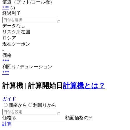
償還（プット/コール権）
***
(-)
経過利子
データなし
リスク所在国
ロシア
現在クーポン
-
価格
***
利回り / デュレーション
***
計算機 | 計算開始日
計算機とは？
ガイド
価格から
利回りから
価格
額面価格の%
計算