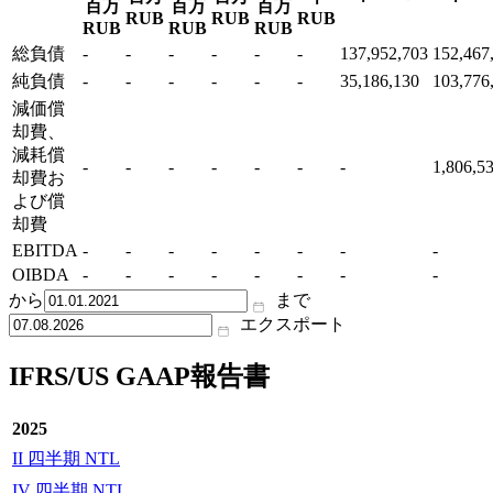
百万
百万
百万
RUB
RUB
RUB
RUB
RUB
RUB
総負債
-
-
-
-
-
-
137,952,703
152,467
純負債
-
-
-
-
-
-
35,186,130
103,776
減価償
却費、
減耗償
-
-
-
-
-
-
-
1,806,5
却費お
よび償
却費
EBITDA
-
-
-
-
-
-
-
-
OIBDA
-
-
-
-
-
-
-
-
から
まで
エクスポート
IFRS/US GAAP報告書
2025
II 四半期 NTL
IV 四半期 NTL