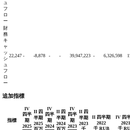
ュ
フ
ロ
ー
財
務
キ
ャ
ッ
22,247
-
-8,878
-
-
39,947,223
-
6,326,598
1
シ
ュ
フ
ロ
ー
追加指標
IV
IV
IV
II 四
II 四
II 四
四半
四半
四半
II 四半期
IV 四
半期
半期
半期
指標
期
期
期
2022
202
2025
2024
2023
2025
2024
2023
千 RUB
千 R
百万
百万
千