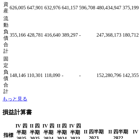
資
626,005
647,901
632,976
641,157
596,708
480,434,947
375,199
産
流
動
負
355,166
428,781
416,640
389,297
-
247,368,173
180,712
債
合
計
固
定
負
148,146
110,301
118,090
-
-
152,280,796
142,355
債
合
計
もっと見る
損益計算書
IV 四
II 四
IV 四
II 四
IV 四
II 四半期
II 四半期
I
半期
半期
半期
半期
半期
指標
2023
2022
2025
2025
2024
2024
2023