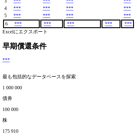
3
***
***
***
***
4
***
***
***
***
5
***
***
***
***
6
***
***
***
***
***
Excelにエクスポート
早期償還条件
***
最も包括的なデータベースを探索
1 000 000
債券
100 000
株
175 910