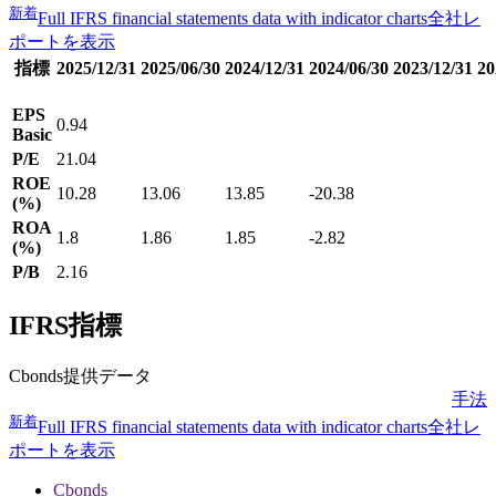
新着
Full IFRS financial statements data with indicator charts
全社レ
ポートを表示
指標
2025/12/31
2025/06/30
2024/12/31
2024/06/30
2023/12/31
20
EPS
0.94
Basic
P/E
21.04
ROE
10.28
13.06
13.85
-20.38
(%)
ROA
1.8
1.86
1.85
-2.82
(%)
P/B
2.16
IFRS指標
Cbonds提供データ
手法
新着
Full IFRS financial statements data with indicator charts
全社レ
ポートを表示
Cbonds