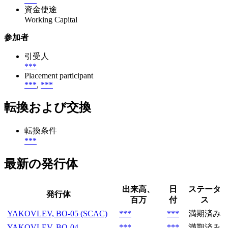
資金使途
Working Capital
参加者
引受人
***
Placement participant
***
,
***
転換および交換
転換条件
***
最新の発行体
出来高、
日
ステータ
発行体
百万
付
ス
YAKOVLEV, BO-05 (SCAC)
***
***
満期済み
YAKOVLEV, BO-04
***
***
満期済み