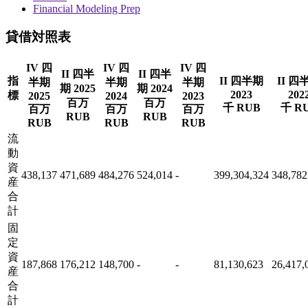
Financial Modeling Prep
貸借対照表
IV 四
IV 四
IV 四
II 四半
II 四半
指
II 四半期
II 四
半期
半期
半期
期 2025
期 2024
2023
202
標
2025
2024
2023
百万
百万
千 RUB
千 R
百万
百万
百万
RUB
RUB
RUB
RUB
RUB
流
動
資
438,137
471,689
484,276
524,014
-
399,304,324
348,782
産
合
計
固
定
資
187,868
176,212
148,700
-
-
81,130,623
26,417,
産
合
計