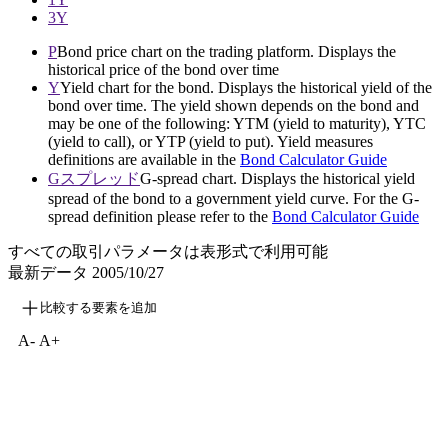
3Y
P
Bond price chart on the trading platform. Displays the
historical price of the bond over time
Y
Yield chart for the bond. Displays the historical yield of the
bond over time. The yield shown depends on the bond and
may be one of the following: YTM (yield to maturity), YTC
(yield to call), or YTP (yield to put). Yield measures
definitions are available in the
Bond Calculator Guide
Gスプレッド
G-spread chart. Displays the historical yield
spread of the bond to a government yield curve. For the G-
spread definition please refer to the
Bond Calculator Guide
すべての取引パラメータは表形式で利用可能
最新データ
2005/10/27
比較する要素を追加