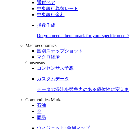
通貨ペア
中央銀行為替レート
中央銀行金利
指数作成
Do you need a benchmark for your specific needs
Macroeconomics
国別スナップショット
マクロ経済
Consensus
コンセンサス予想
カスタムデータ
データの混沌を競争力のある
優位性
に変えま
Commodities Market
石油
金
商品
ウィジェット: 金利マップ