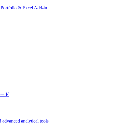
, Portfolio & Excel Add-in
ード
 advanced analytical tools