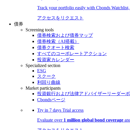
Track your portfolio easily with Cbonds Watchlist
アクセスをリクエスト
債券
Screening tools
債券検索および債券マップ
債券検索（AI搭載）
債券クオート検索
すべてのコーポレートアクション
投資家カレンダー
Specialized section
ESG
スクーク
利回り曲線
Market participants
投資銀行および法律アドバイザーリーダーボ
Cbondsページ
Try in
7 days
Trial access
Evaluate over
1 million global bond coverage
and