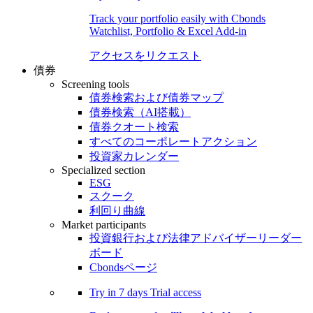
Track your portfolio easily with Cbonds
Watchlist, Portfolio & Excel Add-in
アクセスをリクエスト
債券
Screening tools
債券検索および債券マップ
債券検索（AI搭載）
債券クオート検索
すべてのコーポレートアクション
投資家カレンダー
Specialized section
ESG
スクーク
利回り曲線
Market participants
投資銀行および法律アドバイザーリーダー
ボード
Cbondsページ
Try in
7 days
Trial access