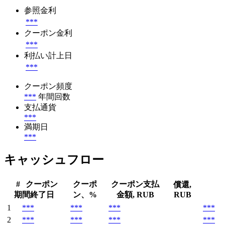
参照金利
***
クーポン金利
***
利払い計上日
***
クーポン頻度
***
年間回数
支払通貨
***
満期日
***
キャッシュフロー
#
クーポン
クーポ
クーポン支払
償還,
期間終了日
ン、%
金額, RUB
RUB
1
***
***
***
***
2
***
***
***
***