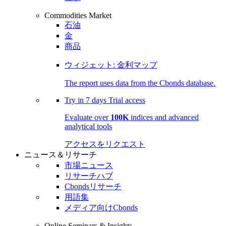
Commodities Market
石油
金
商品
ウィジェット: 金利マップ
The report uses data from the Cbonds database.
Try in
7 days
Trial access
Evaluate over
100K
indices and advanced
analytical tools
アクセスをリクエスト
ニュース＆リサーチ
市場ニュース
リサーチハブ
Cbondsリサーチ
用語集
メディア向けCbonds
Online Seminars & Insights