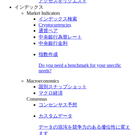
アクセスをリクエスト
インデックス
Market Indicators
インデックス検索
Cryptocurrencies
通貨ペア
中央銀行為替レート
中央銀行金利
指数作成
Do you need a benchmark for your specific
needs?
Macroeconomics
国別スナップショット
マクロ経済
Consensus
コンセンサス予想
カスタムデータ
データの混沌を競争力のある
優位性
に変え
ます