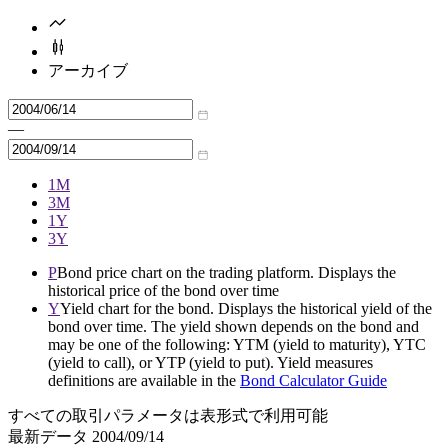
アーカイブ
—
1M
3M
1Y
3Y
P
Bond price chart on the trading platform. Displays the
historical price of the bond over time
Y
Yield chart for the bond. Displays the historical yield of the
bond over time. The yield shown depends on the bond and
may be one of the following: YTM (yield to maturity), YTC
(yield to call), or YTP (yield to put). Yield measures
definitions are available in the
Bond Calculator Guide
すべての取引パラメータは表形式で利用可能
最新データ
2004/09/14