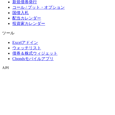
新規債券発行
コール / プット・オプション
国債入札
配当カレンダー
投資家カレンダー
ツール
Excelアドイン
ウォッチリスト
債券＆株式ウィジェット
Cbondsモバイルアプリ
API
APIおよびデータフィード
APIディレクトリ
インデックス
インデックス検索
国別スナップショット
指数作成