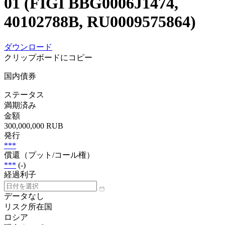
01 (FIGI BBG0006J1474,
40102788B, RU0009575864)
ダウンロード
クリップボードにコピー
国内債券
ステータス
満期済み
金額
300,000,000 RUB
発行
***
償還（プット/コール権）
***
(-)
経過利子
データなし
リスク所在国
ロシア