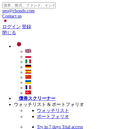
pro@cbonds.com
Contact us
ログイン
登録
閉じる
債券スクリーナー
ウォッチリスト & ポートフォリオ
ウォッチリスト
ポートフォリオ
Try in
7 days
Trial access