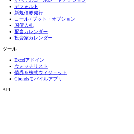
すべてのコーポレートアクション
デフォルト
新規債券発行
コール / プット・オプション
国債入札
配当カレンダー
投資家カレンダー
ツール
Excelアドイン
ウォッチリスト
債券＆株式ウィジェット
Cbondsモバイルアプリ
API
APIおよびデータフィード
APIディレクトリ
インデックス
インデックス検索