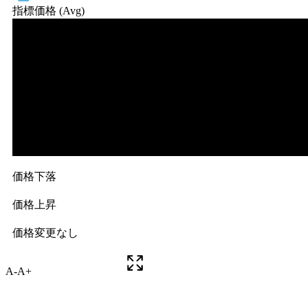
A-
A+