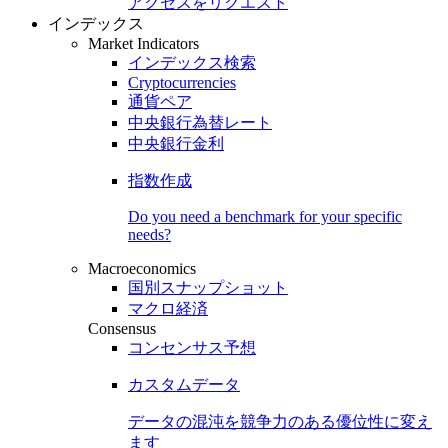
アクセスをリクエスト
インデックス
Market Indicators
インデックス検索
Cryptocurrencies
通貨ペア
中央銀行為替レート
中央銀行金利
指数作成
Do you need a benchmark for your specific
needs?
Macroeconomics
国別スナップショット
マクロ経済
Consensus
コンセンサス予想
カスタムデータ
データの混沌を競争力のある
優位性
に変え
ます