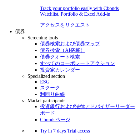
Track your portfolio easily with Cbonds
Watchlist, Portfolio & Excel Add-in
アクセスをリクエスト
債券
Screening tools
債券検索および債券マップ
債券検索（AI搭載）
債券クオート検索
すべてのコーポレートアクション
投資家カレンダー
Specialized section
ESG
スクーク
利回り曲線
Market participants
投資銀行および法律アドバイザーリーダー
ボード
Cbondsページ
Try in
7 days
Trial access