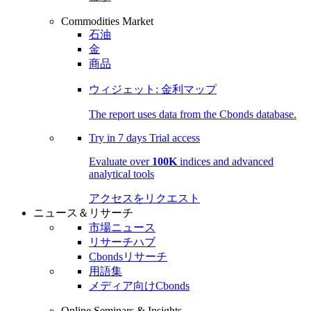
Commodities Market
石油
金
商品
ウィジェット: 金利マップ
The report uses data from the Cbonds database.
Try in
7 days
Trial access
Evaluate over
100K
indices and advanced
analytical tools
アクセスをリクエスト
ニュース＆リサーチ
市場ニュース
リサーチハブ
Cbondsリサーチ
用語集
メディア向けCbonds
Online Seminars & Insights