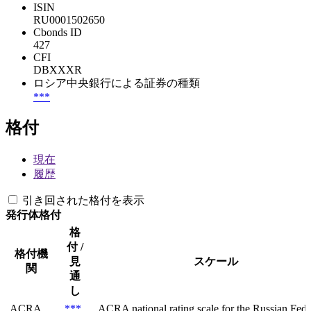
ISIN
RU0001502650
Cbonds ID
427
CFI
DBXXXR
ロシア中央銀行による証券の種類
***
格付
現在
履歴
引き回された格付を表示
発行体格付
格
付 /
格付機
見
スケール
関
通
し
ACRA
***
ACRA national rating scale for the Russian Feder