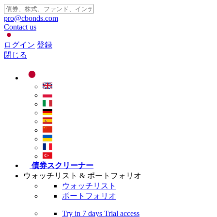
pro@cbonds.com
Contact us
ログイン
登録
閉じる
債券スクリーナー
ウォッチリスト & ポートフォリオ
ウォッチリスト
ポートフォリオ
Try in
7 days
Trial access