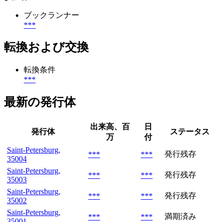
ブックランナー
***
転換および交換
転換条件
***
最新の発行体
出来高、百
日
発行体
ステータス
万
付
Saint-Petersburg,
発行残存
***
***
35004
Saint-Petersburg,
発行残存
***
***
35003
Saint-Petersburg,
発行残存
***
***
35002
Saint-Petersburg,
満期済み
***
***
35001