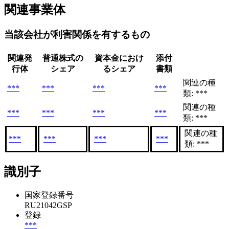
関連事業体
当該会社が利害関係を有するもの
関連発
普通株式の
資本金におけ
添付
行体
シェア
るシェア
書類
関連の種
***
***
***
***
類: ***
関連の種
***
***
***
***
類: ***
関連の種
***
***
***
***
類: ***
識別子
国家登録番号
RU21042GSP
登録
***