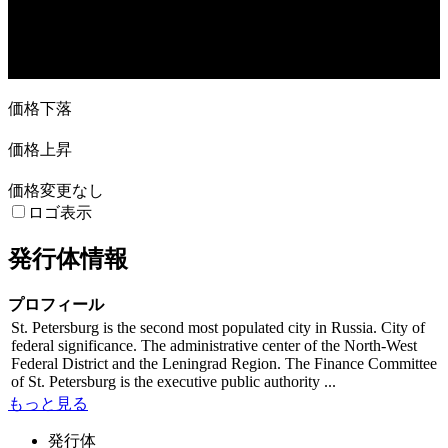
23. Jun
14. Jul
4. Aug
8. Sep
価格下落
価格上昇
価格変更なし
ロゴ表示
発行体情報
プロフィール
St. Petersburg is the second most populated city in Russia. City of
federal significance. The administrative center of the North-West
Federal District and the Leningrad Region. The Finance Committee
of St. Petersburg is the executive public authority ...
もっと見る
発行体