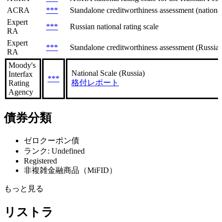
ACRA
***
Standalone creditworthiness assessment (national 
Expert
***
Russian national rating scale
RA
Expert
***
Standalone creditworthiness assessment (Russian
RA
Moody's
National Scale (Russia)
Interfax
***
格付レポート
Rating
Agency
債券分類
ゼロクーポン債
ランク: Undefined
Registered
非複雑金融商品（MiFID）
もっと見る
リストラ