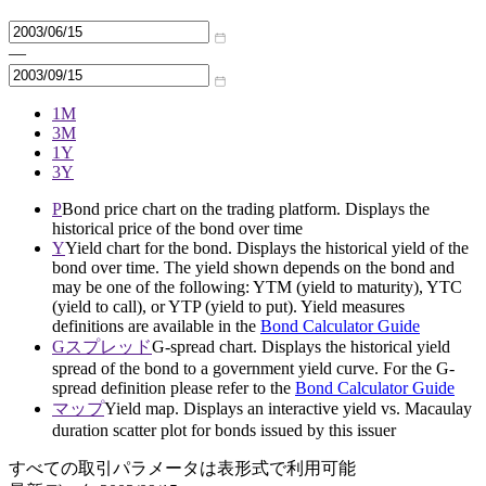
—
1M
3M
1Y
3Y
P
Bond price chart on the trading platform. Displays the
historical price of the bond over time
Y
Yield chart for the bond. Displays the historical yield of the
bond over time. The yield shown depends on the bond and
may be one of the following: YTM (yield to maturity), YTC
(yield to call), or YTP (yield to put). Yield measures
definitions are available in the
Bond Calculator Guide
Gスプレッド
G-spread chart. Displays the historical yield
spread of the bond to a government yield curve. For the G-
spread definition please refer to the
Bond Calculator Guide
マップ
Yield map. Displays an interactive yield vs. Macaulay
duration scatter plot for bonds issued by this issuer
すべての取引パラメータは表形式で利用可能