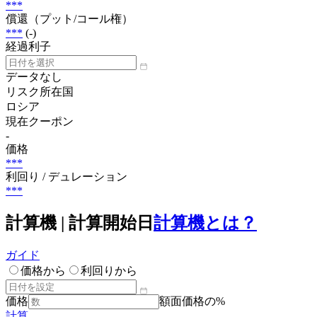
***
償還（プット/コール権）
***
(-)
経過利子
データなし
リスク所在国
ロシア
現在クーポン
-
価格
***
利回り / デュレーション
***
計算機 | 計算開始日
計算機とは？
ガイド
価格から
利回りから
価格
額面価格の%
計算