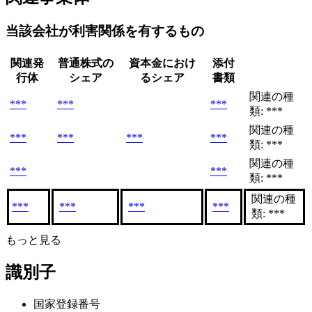
当該会社が利害関係を有するもの
関連発
普通株式の
資本金におけ
添付
行体
シェア
るシェア
書類
関連の種
***
***
***
類: ***
関連の種
***
***
***
***
類: ***
関連の種
***
***
類: ***
関連の種
***
***
***
***
類: ***
もっと見る
識別子
国家登録番号