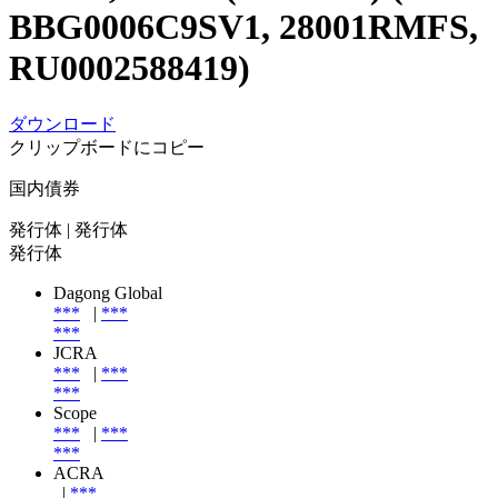
BBG0006C9SV1, 28001RMFS,
RU0002588419)
ダウンロード
クリップボードにコピー
国内債券
発行体
| 発行体
発行体
Dagong Global
***
|
***
***
JCRA
***
|
***
***
Scope
***
|
***
***
ACRA
|
***