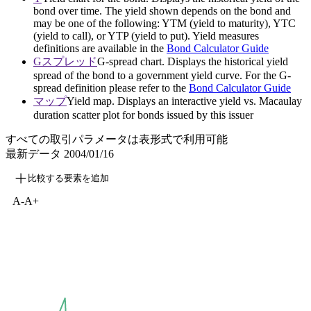
bond over time. The yield shown depends on the bond and
may be one of the following: YTM (yield to maturity), YTC
(yield to call), or YTP (yield to put). Yield measures
definitions are available in the
Bond Calculator Guide
Gスプレッド
G-spread chart. Displays the historical yield
spread of the bond to a government yield curve. For the G-
spread definition please refer to the
Bond Calculator Guide
マップ
Yield map. Displays an interactive yield vs. Macaulay
duration scatter plot for bonds issued by this issuer
すべての取引パラメータは表形式で利用可能
最新データ
2004/01/16
比較する要素を追加