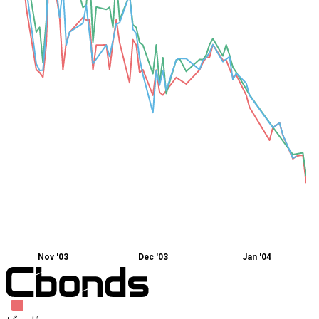
Nov '03
Dec '03
Jan '04