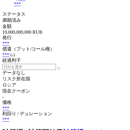
***
ステータス
満期済み
金額
10,000,000,000 RUB
発行
***
償還（プット/コール権）
***
(-)
経過利子
データなし
リスク所在国
ロシア
現在クーポン
-
価格
***
利回り / デュレーション
***