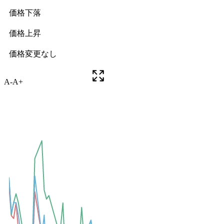
A-
A+