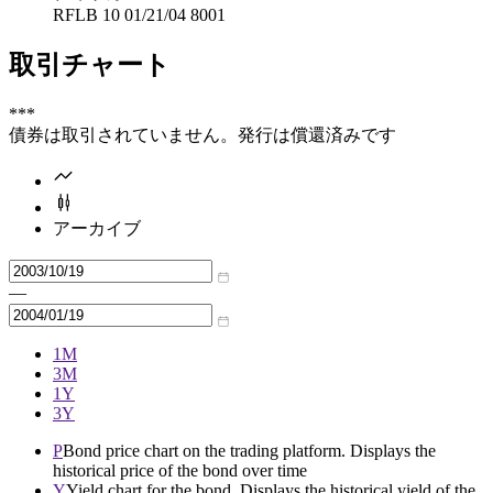
RFLB 10 01/21/04 8001
取引チャート
***
債券は取引されていません。発行は償還済みです
アーカイブ
—
1M
3M
1Y
3Y
P
Bond price chart on the trading platform. Displays the
historical price of the bond over time
Y
Yield chart for the bond. Displays the historical yield of the