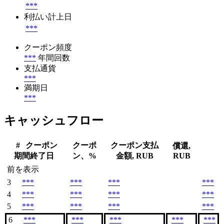
***
利払い計上日
***
クーポン頻度
***
年間回数
支払通貨
***
満期日
***
キャッシュフロー
#
クーポン
クーポ
クーポン支払
償還,
期間終了日
ン、%
金額, RUB
RUB
前を表示
3
***
***
***
***
4
***
***
***
***
5
***
***
***
***
6
***
***
***
***
***