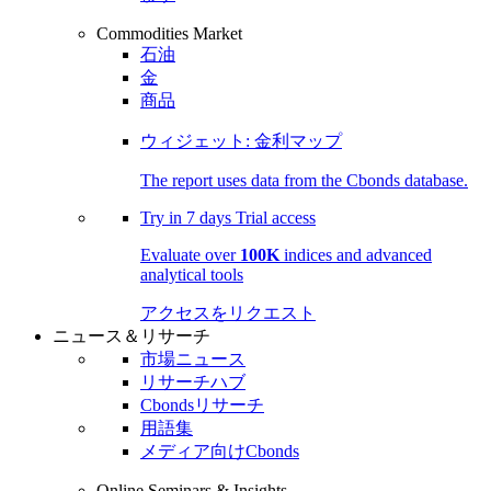
Commodities Market
石油
金
商品
ウィジェット: 金利マップ
The report uses data from the Cbonds database.
Try in
7 days
Trial access
Evaluate over
100K
indices and advanced
analytical tools
アクセスをリクエスト
ニュース＆リサーチ
市場ニュース
リサーチハブ
Cbondsリサーチ
用語集
メディア向けCbonds
Online Seminars & Insights