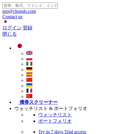
pro@cbonds.com
Contact us
ログイン
登録
閉じる
債券スクリーナー
ウォッチリスト & ポートフォリオ
ウォッチリスト
ポートフォリオ
Try in
7 days
Trial access