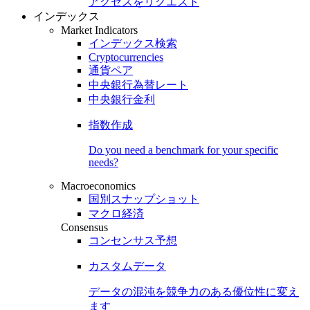
アクセスをリクエスト
インデックス
Market Indicators
インデックス検索
Cryptocurrencies
通貨ペア
中央銀行為替レート
中央銀行金利
指数作成
Do you need a benchmark for your specific
needs?
Macroeconomics
国別スナップショット
マクロ経済
Consensus
コンセンサス予想
カスタムデータ
データの混沌を競争力のある
優位性
に変え
ます