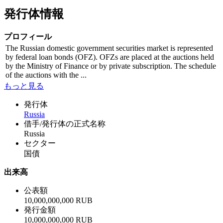
発行体情報
プロフィール
The Russian domestic government securities market is represented
by federal loan bonds (OFZ). OFZs are placed at the auctions held
by the Ministry of Finance or by private subscription. The schedule
of the auctions with the ...
もっと見る
発行体
Russia
借手/発行体の正式名称
Russia
セクター
国債
出来高
公表額
10,000,000,000 RUB
発行金額
10,000,000,000 RUB