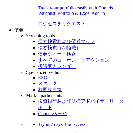
Track your portfolio easily with Cbonds
Watchlist, Portfolio & Excel Add-in
アクセスをリクエスト
債券
Screening tools
債券検索および債券マップ
債券検索（AI搭載）
債券クオート検索
すべてのコーポレートアクション
投資家カレンダー
Specialized section
ESG
スクーク
利回り曲線
Market participants
投資銀行および法律アドバイザーリーダー
ボード
Cbondsページ
Try in
7 days
Trial access