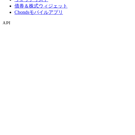
債券＆株式ウィジェット
Cbondsモバイルアプリ
API
APIおよびデータフィード
APIディレクトリ
インデックス
インデックス検索
国別スナップショット
指数作成
コンセンサス予想
マクロ経済
ETF・投資信託
ETF・投資信託検索
ニュースおよびリサーチ
市場ニュース