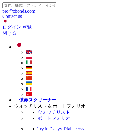
pro@cbonds.com
Contact us
ログイン
登録
閉じる
債券スクリーナー
ウォッチリスト & ポートフォリオ
ウォッチリスト
ポートフォリオ
Try in
7 days
Trial access