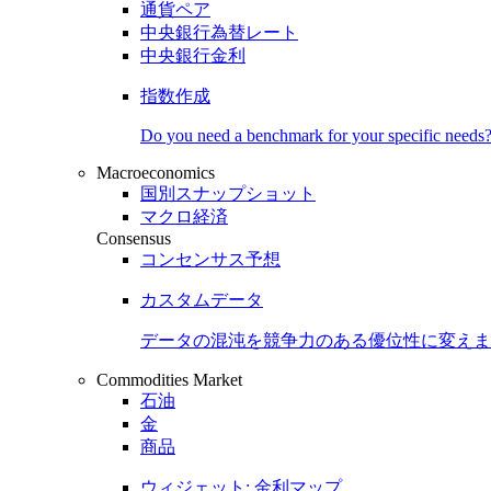
通貨ペア
中央銀行為替レート
中央銀行金利
指数作成
Do you need a benchmark for your specific needs
Macroeconomics
国別スナップショット
マクロ経済
Consensus
コンセンサス予想
カスタムデータ
データの混沌を競争力のある
優位性
に変えま
Commodities Market
石油
金
商品
ウィジェット: 金利マップ