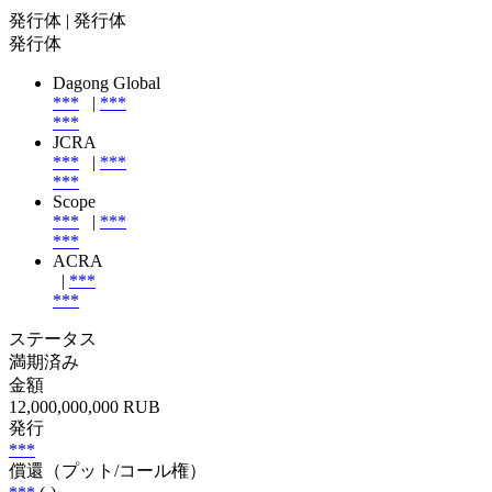
発行体
| 発行体
発行体
Dagong Global
***
|
***
***
JCRA
***
|
***
***
Scope
***
|
***
***
ACRA
|
***
***
ステータス
満期済み
金額
12,000,000,000 RUB
発行
***
償還（プット/コール権）