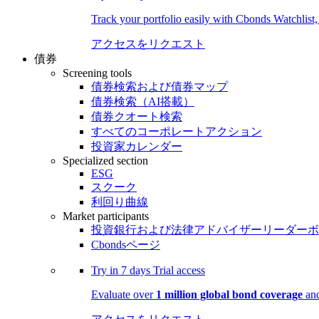
Track your portfolio easily with Cbonds Watchlist
アクセスをリクエスト
債券
Screening tools
債券検索および債券マップ
債券検索（AI搭載）
債券クオート検索
すべてのコーポレートアクション
投資家カレンダー
Specialized section
ESG
スクーク
利回り曲線
Market participants
投資銀行および法律アドバイザーリーダーボ
Cbondsページ
Try in
7 days
Trial access
Evaluate over
1 million global bond coverage
and