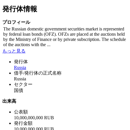
発行体情報
プロフィール
The Russian domestic government securities market is represented
by federal loan bonds (OFZ). OFZs are placed at the auctions held
by the Ministry of Finance or by private subscription. The schedule
of the auctions with the ...
もっと見る
発行体
Russia
借手/発行体の正式名称
Russia
セクター
国債
出来高
公表額
10,000,000,000 RUB
発行金額
10,000,000,000 RUB