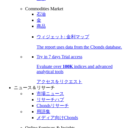
Commodities Market
石油
金
商品
ウィジェット: 金利マップ
The report uses data from the Cbonds database.
Try in
7 days
Trial access
Evaluate over
100K
indices and advanced
analytical tools
アクセスをリクエスト
ニュース＆リサーチ
市場ニュース
リサーチハブ
Cbondsリサーチ
用語集
メディア向けCbonds
Online Seminars & Insights