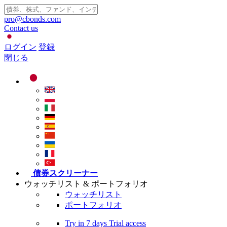
pro@cbonds.com
Contact us
ログイン
登録
閉じる
債券スクリーナー
ウォッチリスト & ポートフォリオ
ウォッチリスト
ポートフォリオ
Try in
7 days
Trial access