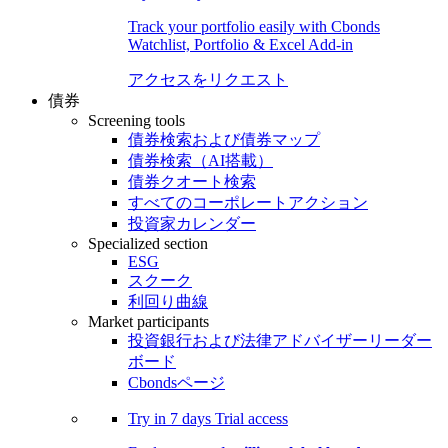
Track your portfolio easily with Cbonds
Watchlist, Portfolio & Excel Add-in
アクセスをリクエスト
債券
Screening tools
債券検索および債券マップ
債券検索（AI搭載）
債券クオート検索
すべてのコーポレートアクション
投資家カレンダー
Specialized section
ESG
スクーク
利回り曲線
Market participants
投資銀行および法律アドバイザーリーダー
ボード
Cbondsページ
Try in
7 days
Trial access