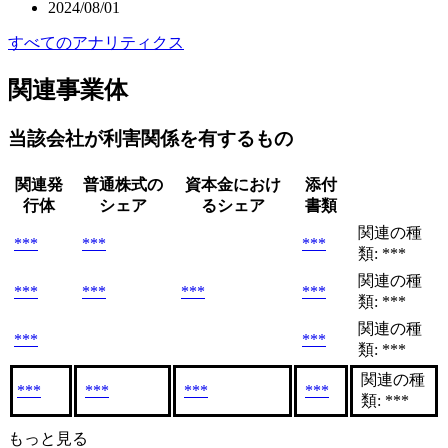
2024/08/01
すべてのアナリティクス
関連事業体
当該会社が利害関係を有するもの
関連発
普通株式の
資本金におけ
添付
行体
シェア
るシェア
書類
関連の種
***
***
***
類: ***
関連の種
***
***
***
***
類: ***
関連の種
***
***
類: ***
関連の種
***
***
***
***
類: ***
もっと見る