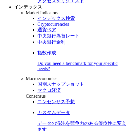
アクセスをリクエスト
インデックス
Market Indicators
インデックス検索
Cryptocurrencies
通貨ペア
中央銀行為替レート
中央銀行金利
指数作成
Do you need a benchmark for your specific
needs?
Macroeconomics
国別スナップショット
マクロ経済
Consensus
コンセンサス予想
カスタムデータ
データの混沌を競争力のある
優位性
に変え
ます