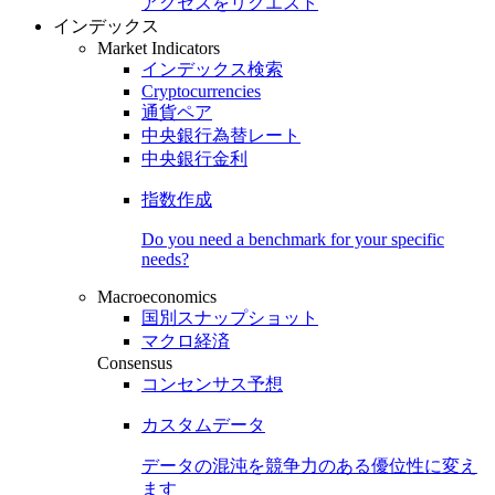
アクセスをリクエスト
インデックス
Market Indicators
インデックス検索
Cryptocurrencies
通貨ペア
中央銀行為替レート
中央銀行金利
指数作成
Do you need a benchmark for your specific
needs?
Macroeconomics
国別スナップショット
マクロ経済
Consensus
コンセンサス予想
カスタムデータ
データの混沌を競争力のある
優位性
に変え
ます