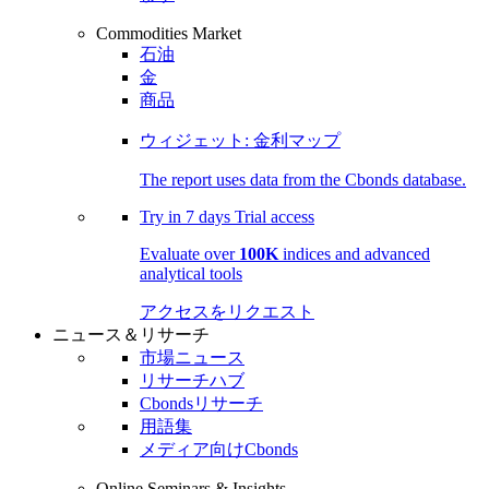
Commodities Market
石油
金
商品
ウィジェット: 金利マップ
The report uses data from the Cbonds database.
Try in
7 days
Trial access
Evaluate over
100K
indices and advanced
analytical tools
アクセスをリクエスト
ニュース＆リサーチ
市場ニュース
リサーチハブ
Cbondsリサーチ
用語集
メディア向けCbonds
Online Seminars & Insights