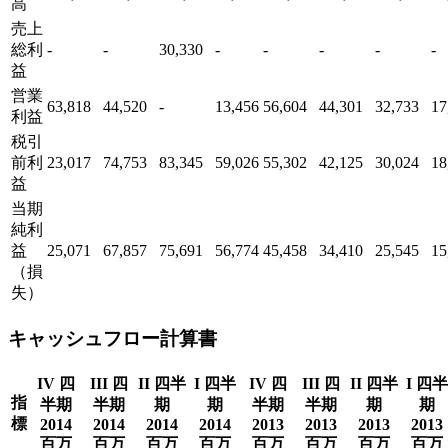
高
売上
総利
-
-
30,330
-
-
-
-
-
益
営業
63,818
44,520
-
13,456
56,604
44,301
32,733
17
利益
税引
前利
23,017
74,753
83,345
59,026
55,302
42,125
30,024
18
益
当期
純利
益
25,071
67,857
75,691
56,774
45,458
34,410
25,545
15
（損
失）
キャッシュフロー計算書
IV 四
III 四
II 四半
I 四半
IV 四
III 四
II 四半
I 四半
指
半期
半期
期
期
半期
半期
期
期
標
2014
2014
2014
2014
2013
2013
2013
2013
百万
百万
百万
百万
百万
百万
百万
百万