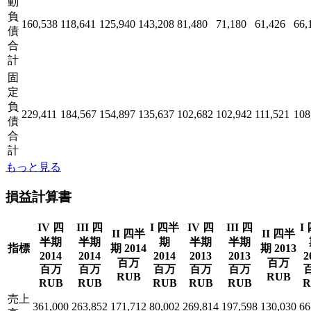
動
負
160,538
118,641
125,940
143,208
81,480
71,180
61,426
66,
債
合
計
固
定
負
229,411
184,567
154,897
135,637
102,682
102,942
111,521
108
債
合
計
もっと見る
損益計算書
IV 四
III 四
I 四半
IV 四
III 四
I
II 四半
II 四半
半期
半期
期
半期
半期
指標
期 2014
期 2013
2014
2014
2014
2013
2013
2
百万
百万
百万
百万
百万
百万
百万
RUB
RUB
RUB
RUB
RUB
RUB
RUB
R
売上
361,000
263,852
171,712
80,002
269,814
197,598
130,030
66