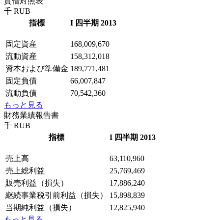
貸借対照表
千 RUB
指標
I 四半期 2013
固定資産
168,009,670
流動資産
158,312,018
資本および準備金
189,771,481
固定負債
66,007,847
流動負債
70,542,360
もっと見る
財務業績報告書
千 RUB
指標
I 四半期 2013
売上高
63,110,960
売上総利益
25,769,469
販売利益（損失）
17,886,240
継続事業税引前利益（損失）
15,898,839
当期純利益（損失）
12,825,940
もっと見る