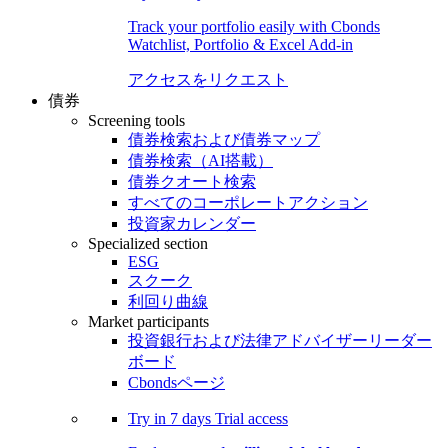
Track your portfolio easily with Cbonds
Watchlist, Portfolio & Excel Add-in
アクセスをリクエスト
債券
Screening tools
債券検索および債券マップ
債券検索（AI搭載）
債券クオート検索
すべてのコーポレートアクション
投資家カレンダー
Specialized section
ESG
スクーク
利回り曲線
Market participants
投資銀行および法律アドバイザーリーダー
ボード
Cbondsページ
Try in
7 days
Trial access