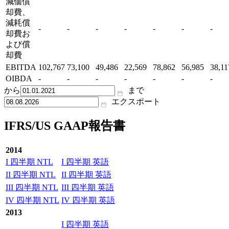
減価償
却費、
減耗償
-
-
-
-
-
-
-
却費お
よび償
却費
EBITDA
102,767
73,100
49,486
22,569
78,862
56,985
38,11
OIBDA
-
-
-
-
-
-
-
から
まで
エクスポート
IFRS/US GAAP報告書
2014
I 四半期 NTL
I 四半期 英語
II 四半期 NTL
II 四半期 英語
III 四半期 NTL
III 四半期 英語
IV 四半期 NTL
IV 四半期 英語
2013
I 四半期 英語