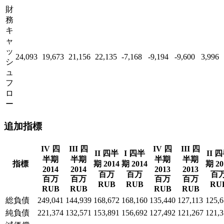
財
務
キ
ャ
ッ
24,093
19,673
21,156
22,135
-7,168
-9,194
-9,600
3,996
シ
ュ
フ
ロ
ー
追加指標
IV 四
III 四
IV 四
III 四
II 四半
I 四半
II 
半期
半期
半期
半期
指標
期 2014
期 2014
期 20
2014
2014
2013
2013
百万
百万
百
百万
百万
百万
百万
RUB
RUB
RU
RUB
RUB
RUB
RUB
総負債
249,041
144,939
168,672
168,160
135,440
127,113
125,
純負債
221,374
132,571
153,891
156,692
127,492
121,267
121,