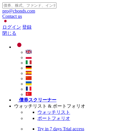
pro@cbonds.com
Contact us
ログイン
登録
閉じる
債券スクリーナー
ウォッチリスト & ポートフォリオ
ウォッチリスト
ポートフォリオ
Try in
7 days
Trial access