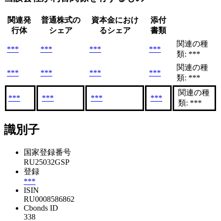
関連発
普通株式の
資本金におけ
添付
行体
シェア
るシェア
書類
関連の種
***
***
***
***
類: ***
関連の種
***
***
***
***
類: ***
関連の種
***
***
***
***
類: ***
識別子
国家登録番号
RU25032GSP
登録
***
ISIN
RU0008586862
Cbonds ID
338