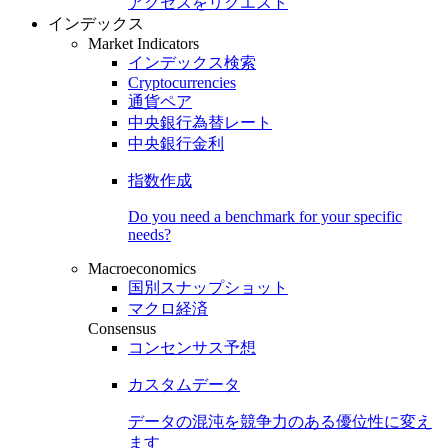
アクセスをリクエスト
インデックス
Market Indicators
インデックス検索
Cryptocurrencies
通貨ペア
中央銀行為替レート
中央銀行金利
指数作成
Do you need a benchmark for your specific
needs?
Macroeconomics
国別スナップショット
マクロ経済
Consensus
コンセンサス予想
カスタムデータ
データの混沌を競争力のある
優位性
に変え
ます