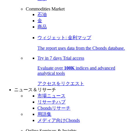
Commodities Market
石油
金
商品
ウィジェット: 金利マップ
The report uses data from the Cbonds database.
Try in
7 days
Trial access
Evaluate over
100K
indices and advanced
analytical tools
アクセスをリクエスト
ニュース＆リサーチ
市場ニュース
リサーチハブ
Cbondsリサーチ
用語集
メディア向けCbonds
Online Seminars & Insights