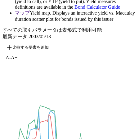
(yield to call), or YTP (yield to put). Yield measures
definitions are available in the
Bond Calculator Guide
マップ
Yield map. Displays an interactive yield vs. Macaulay
duration scatter plot for bonds issued by this issuer
すべての取引パラメータは表形式で利用可能
最新データ
2003/05/13
比較する要素を追加