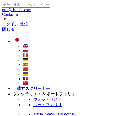
pro@cbonds.com
Contact us
ログイン
登録
閉じる
債券スクリーナー
ウォッチリスト & ポートフォリオ
ウォッチリスト
ポートフォリオ
Try in
7 days
Trial access