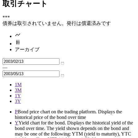
取引チャート
***
債券は取引されていません。発行は償還済みです
アーカイブ
—
1M
3M
1Y
3Y
P
Bond price chart on the trading platform. Displays the
historical price of the bond over time
Y
Yield chart for the bond. Displays the historical yield of the
bond over time. The yield shown depends on the bond and
may be one of the following: YTM (yield to maturity), YTC