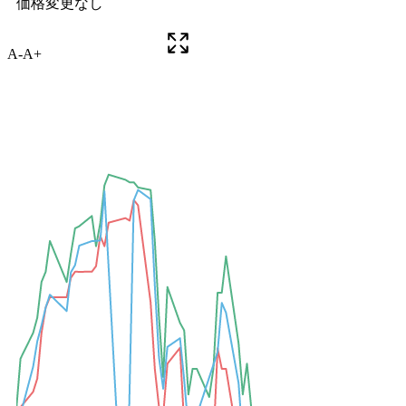
A-
A+