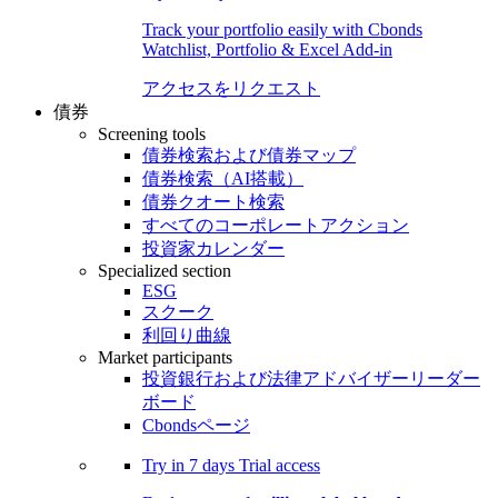
Track your portfolio easily with Cbonds
Watchlist, Portfolio & Excel Add-in
アクセスをリクエスト
債券
Screening tools
債券検索および債券マップ
債券検索（AI搭載）
債券クオート検索
すべてのコーポレートアクション
投資家カレンダー
Specialized section
ESG
スクーク
利回り曲線
Market participants
投資銀行および法律アドバイザーリーダー
ボード
Cbondsページ
Try in
7 days
Trial access