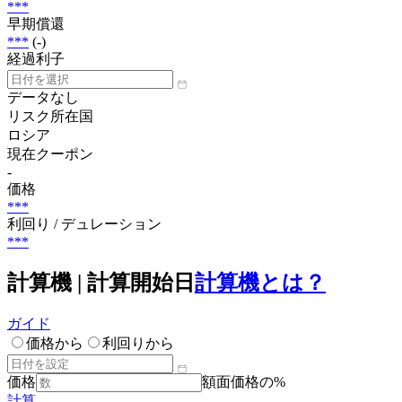
***
早期償還
***
(-)
経過利子
データなし
リスク所在国
ロシア
現在クーポン
-
価格
***
利回り / デュレーション
***
計算機 | 計算開始日
計算機とは？
ガイド
価格から
利回りから
価格
額面価格の%
計算