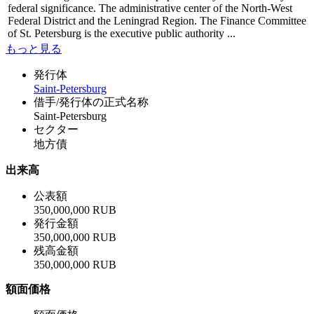
federal significance. The administrative center of the North-West
Federal District and the Leningrad Region. The Finance Committee
of St. Petersburg is the executive public authority ...
もっと見る
発行体
Saint-Petersburg
借手/発行体の正式名称
Saint-Petersburg
セクター
地方債
出来高
公表額
350,000,000 RUB
発行金額
350,000,000 RUB
残高金額
350,000,000 RUB
額面価格