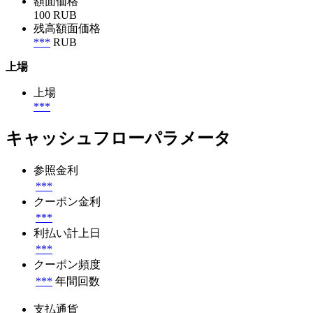
額面価格
100 RUB
残高額面価格
***
RUB
上場
上場
***
キャッシュフローパラメータ
参照金利
***
クーポン金利
***
利払い計上日
***
クーポン頻度
***
年間回数
支払通貨