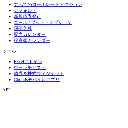
すべてのコーポレートアクション
デフォルト
新規債券発行
コール / プット・オプション
国債入札
配当カレンダー
投資家カレンダー
ツール
Excelアドイン
ウォッチリスト
債券＆株式ウィジェット
Cbondsモバイルアプリ
API
APIおよびデータフィード
APIディレクトリ
インデックス
インデックス検索