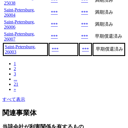
満期済み
***
***
25038
Saint-Petersburg,
満期済み
***
***
26004
Saint-Petersburg,
満期済み
***
***
26006
Saint-Petersburg,
早期償還済み
***
***
26007
Saint-Petersburg,
早期償還済み
***
***
26003
1
2
3
...
21
»
すべて表示
関連事業体
当該会社が利害関係を有するもの