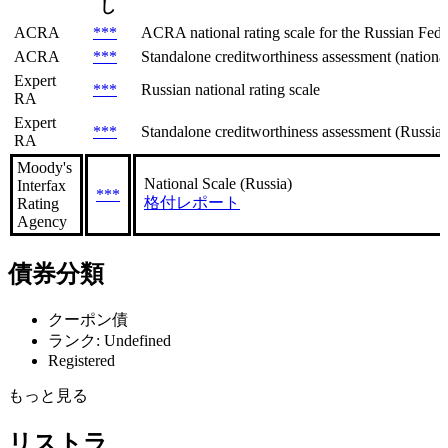
し
ACRA
***
ACRA national rating scale for the Russian Feder
ACRA
***
Standalone creditworthiness assessment (national 
Expert
***
Russian national rating scale
RA
Expert
***
Standalone creditworthiness assessment (Russian
RA
Moody's
National Scale (Russia)
Interfax
***
格付レポート
Rating
Agency
債券分類
クーポン債
ランク: Undefined
Registered
もっと見る
リストラ