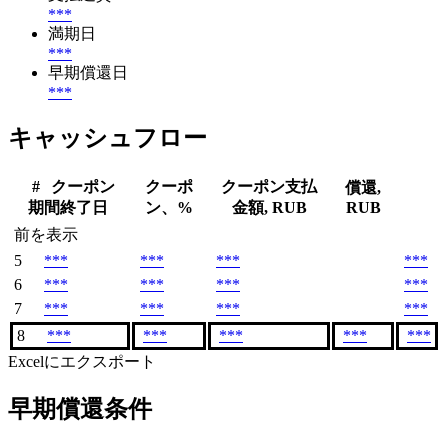
***
満期日
***
早期償還日
***
キャッシュフロー
#
クーポン
クーポ
クーポン支払
償還,
期間終了日
ン、%
金額, RUB
RUB
前を表示
5
***
***
***
***
6
***
***
***
***
7
***
***
***
***
8
***
***
***
***
***
Excelにエクスポート
早期償還条件