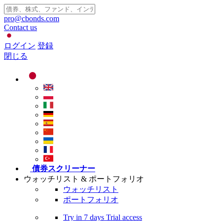
pro@cbonds.com
Contact us
ログイン
登録
閉じる
債券スクリーナー
ウォッチリスト & ポートフォリオ
ウォッチリスト
ポートフォリオ
Try in
7 days
Trial access