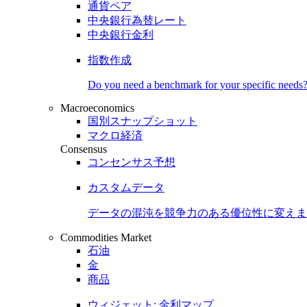
通貨ペア
中央銀行為替レート
中央銀行金利
指数作成
Do you need a benchmark for your specific needs
Macroeconomics
国別スナップショット
マクロ経済
Consensus
コンセンサス予想
カスタムデータ
データの混沌を競争力のある
優位性
に変えま
Commodities Market
石油
金
商品
ウィジェット: 金利マップ