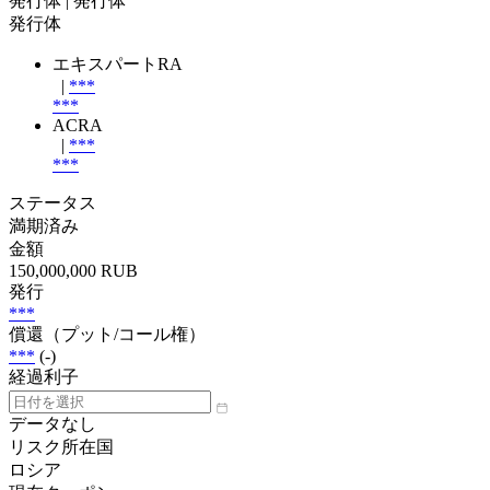
発行体
| 発行体
発行体
エキスパートRA
|
***
***
ACRA
|
***
***
ステータス
満期済み
金額
150,000,000 RUB
発行
***
償還（プット/コール権）
***
(-)
経過利子
データなし
リスク所在国
ロシア