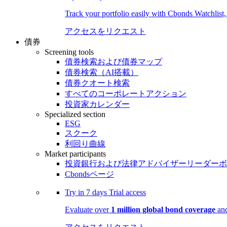
Track your portfolio easily with Cbonds Watchlist
アクセスをリクエスト
債券
Screening tools
債券検索および債券マップ
債券検索（AI搭載）
債券クオート検索
すべてのコーポレートアクション
投資家カレンダー
Specialized section
ESG
スクーク
利回り曲線
Market participants
投資銀行および法律アドバイザーリーダーボ
Cbondsページ
Try in
7 days
Trial access
Evaluate over
1 million global bond coverage
and