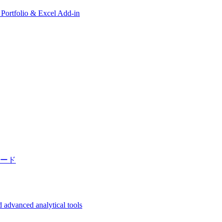
, Portfolio & Excel Add-in
ード
 advanced analytical tools