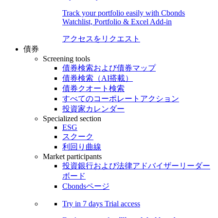
Track your portfolio easily with Cbonds
Watchlist, Portfolio & Excel Add-in
アクセスをリクエスト
債券
Screening tools
債券検索および債券マップ
債券検索（AI搭載）
債券クオート検索
すべてのコーポレートアクション
投資家カレンダー
Specialized section
ESG
スクーク
利回り曲線
Market participants
投資銀行および法律アドバイザーリーダー
ボード
Cbondsページ
Try in
7 days
Trial access