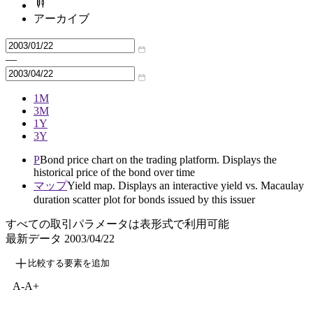
アーカイブ
—
1M
3M
1Y
3Y
P
Bond price chart on the trading platform. Displays the
historical price of the bond over time
マップ
Yield map. Displays an interactive yield vs. Macaulay
duration scatter plot for bonds issued by this issuer
すべての取引パラメータは表形式で利用可能
最新データ
2003/04/22
比較する要素を追加