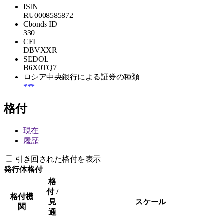
ISIN
RU0008585872
Cbonds ID
330
CFI
DBVXXR
SEDOL
B6X0TQ7
ロシア中央銀行による証券の種類
***
格付
現在
履歴
引き回された格付を表示
発行体格付
格
付 /
格付機
見
スケール
関
通