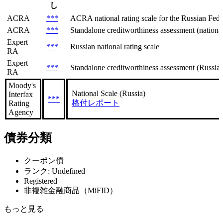
し
ACRA
***
ACRA national rating scale for the Russian Feder
ACRA
***
Standalone creditworthiness assessment (national 
Expert
***
Russian national rating scale
RA
Expert
***
Standalone creditworthiness assessment (Russian
RA
Moody's
National Scale (Russia)
Interfax
***
格付レポート
Rating
Agency
債券分類
クーポン債
ランク: Undefined
Registered
非複雑金融商品（MiFID）
もっと見る