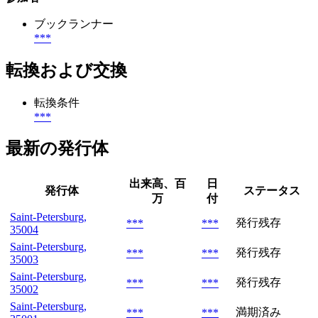
ブックランナー
***
転換および交換
転換条件
***
最新の発行体
出来高、百
日
発行体
ステータス
万
付
Saint-Petersburg,
発行残存
***
***
35004
Saint-Petersburg,
発行残存
***
***
35003
Saint-Petersburg,
発行残存
***
***
35002
Saint-Petersburg,
満期済み
***
***