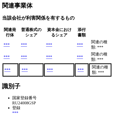
関連事業体
当該会社が利害関係を有するもの
関連発
普通株式の
資本金におけ
添付
行体
シェア
るシェア
書類
関連の種
***
***
***
***
類: ***
関連の種
***
***
***
***
類: ***
関連の種
***
***
***
***
類: ***
識別子
国家登録番号
RU24008GSP
登録
***