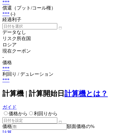
***
償還（プット/コール権）
***
(-)
経過利子
データなし
リスク所在国
ロシア
現在クーポン
-
価格
***
利回り / デュレーション
***
計算機 | 計算開始日
計算機とは？
ガイド
価格から
利回りから
価格
額面価格の%
計算