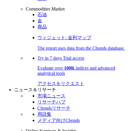
Commodities Market
石油
金
商品
ウィジェット: 金利マップ
The report uses data from the Cbonds database.
Try in
7 days
Trial access
Evaluate over
100K
indices and advanced
analytical tools
アクセスをリクエスト
ニュース＆リサーチ
市場ニュース
リサーチハブ
Cbondsリサーチ
用語集
メディア向けCbonds
Online Seminars & Insights