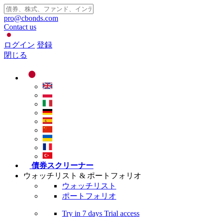
pro@cbonds.com
Contact us
ログイン
登録
閉じる
債券スクリーナー
ウォッチリスト & ポートフォリオ
ウォッチリスト
ポートフォリオ
Try in
7 days
Trial access