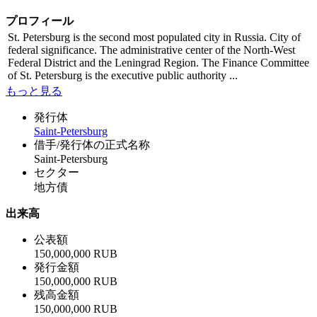
プロフィール
St. Petersburg is the second most populated city in Russia. City of
federal significance. The administrative center of the North-West
Federal District and the Leningrad Region. The Finance Committee
of St. Petersburg is the executive public authority ...
もっと見る
発行体
Saint-Petersburg
借手/発行体の正式名称
Saint-Petersburg
セクター
地方債
出来高
公表額
150,000,000 RUB
発行金額
150,000,000 RUB
残高金額
150,000,000 RUB