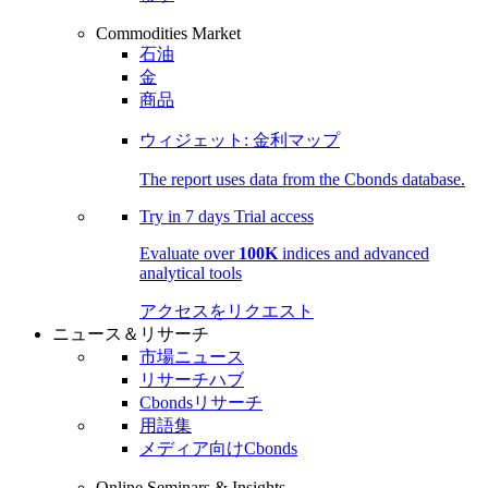
Commodities Market
石油
金
商品
ウィジェット: 金利マップ
The report uses data from the Cbonds database.
Try in
7 days
Trial access
Evaluate over
100K
indices and advanced
analytical tools
アクセスをリクエスト
ニュース＆リサーチ
市場ニュース
リサーチハブ
Cbondsリサーチ
用語集
メディア向けCbonds
Online Seminars & Insights