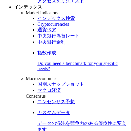
アクセスをリクエスト
インデックス
Market Indicators
インデックス検索
Cryptocurrencies
通貨ペア
中央銀行為替レート
中央銀行金利
指数作成
Do you need a benchmark for your specific
needs?
Macroeconomics
国別スナップショット
マクロ経済
Consensus
コンセンサス予想
カスタムデータ
データの混沌を競争力のある
優位性
に変え
ます