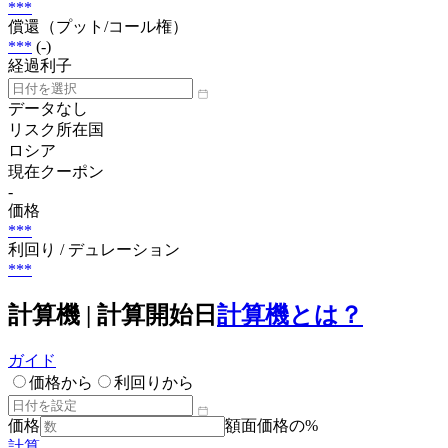
***
償還（プット/コール権）
***
(-)
経過利子
データなし
リスク所在国
ロシア
現在クーポン
-
価格
***
利回り / デュレーション
***
計算機 | 計算開始日
計算機とは？
ガイド
価格から
利回りから
価格
額面価格の%
計算