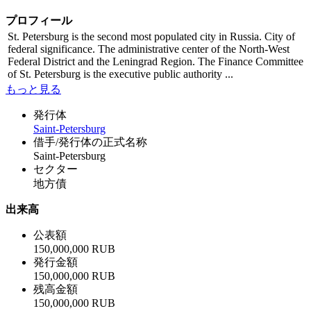
プロフィール
St. Petersburg is the second most populated city in Russia. City of
federal significance. The administrative center of the North-West
Federal District and the Leningrad Region. The Finance Committee
of St. Petersburg is the executive public authority ...
もっと見る
発行体
Saint-Petersburg
借手/発行体の正式名称
Saint-Petersburg
セクター
地方債
出来高
公表額
150,000,000 RUB
発行金額
150,000,000 RUB
残高金額
150,000,000 RUB