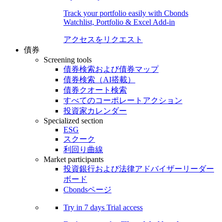
Track your portfolio easily with Cbonds
Watchlist, Portfolio & Excel Add-in
アクセスをリクエスト
債券
Screening tools
債券検索および債券マップ
債券検索（AI搭載）
債券クオート検索
すべてのコーポレートアクション
投資家カレンダー
Specialized section
ESG
スクーク
利回り曲線
Market participants
投資銀行および法律アドバイザーリーダー
ボード
Cbondsページ
Try in
7 days
Trial access