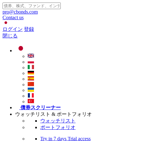
pro@cbonds.com
Contact us
ログイン
登録
閉じる
債券スクリーナー
ウォッチリスト & ポートフォリオ
ウォッチリスト
ポートフォリオ
Try in
7 days
Trial access