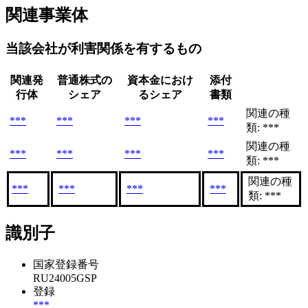
関連事業体
当該会社が利害関係を有するもの
関連発
普通株式の
資本金におけ
添付
行体
シェア
るシェア
書類
関連の種
***
***
***
***
類: ***
関連の種
***
***
***
***
類: ***
関連の種
***
***
***
***
類: ***
識別子
国家登録番号
RU24005GSP
登録
***