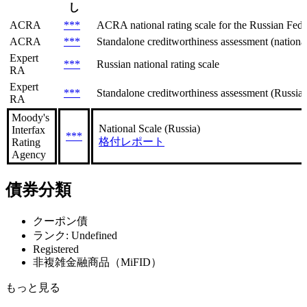
し
ACRA
***
ACRA national rating scale for the Russian Feder
ACRA
***
Standalone creditworthiness assessment (national 
Expert
***
Russian national rating scale
RA
Expert
***
Standalone creditworthiness assessment (Russian
RA
Moody's
National Scale (Russia)
Interfax
***
格付レポート
Rating
Agency
債券分類
クーポン債
ランク: Undefined
Registered
非複雑金融商品（MiFID）
もっと見る