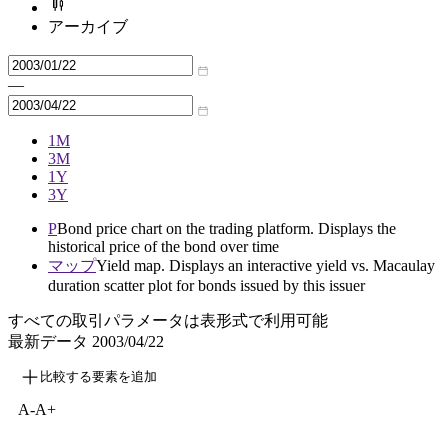
アーカイブ
—
1M
3M
1Y
3Y
P
Bond price chart on the trading platform. Displays the
historical price of the bond over time
マップ
Yield map. Displays an interactive yield vs. Macaulay
duration scatter plot for bonds issued by this issuer
すべての取引パラメータは表形式で利用可能
最新データ
2003/04/22
比較する要素を追加