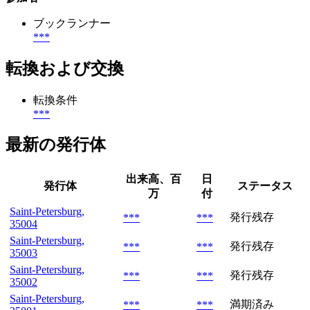
ブックランナー
***
転換および交換
転換条件
***
最新の発行体
出来高、百
日
発行体
ステータス
万
付
Saint-Petersburg,
発行残存
***
***
35004
Saint-Petersburg,
発行残存
***
***
35003
Saint-Petersburg,
発行残存
***
***
35002
Saint-Petersburg,
満期済み
***
***