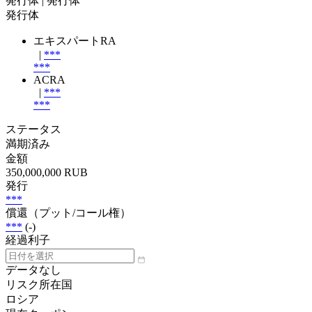
発行体
| 発行体
発行体
エキスパートRA
|
***
***
ACRA
|
***
***
ステータス
満期済み
金額
350,000,000 RUB
発行
***
償還（プット/コール権）
***
(-)
経過利子
データなし
リスク所在国
ロシア