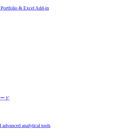
, Portfolio & Excel Add-in
ード
 advanced analytical tools