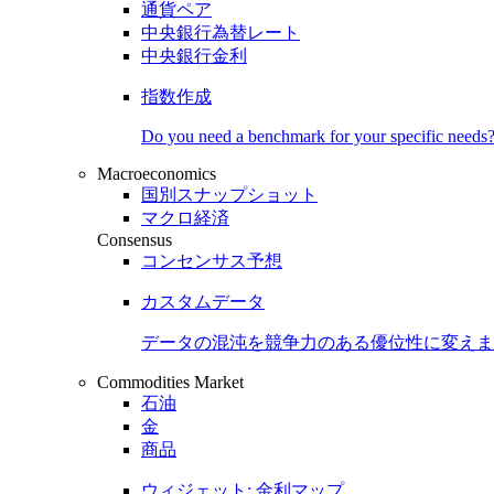
通貨ペア
中央銀行為替レート
中央銀行金利
指数作成
Do you need a benchmark for your specific needs
Macroeconomics
国別スナップショット
マクロ経済
Consensus
コンセンサス予想
カスタムデータ
データの混沌を競争力のある
優位性
に変えま
Commodities Market
石油
金
商品
ウィジェット: 金利マップ