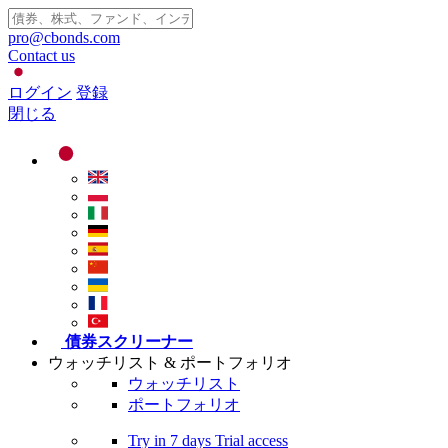
pro@cbonds.com
Contact us
ログイン
登録
閉じる
債券スクリーナー
ウォッチリスト & ポートフォリオ
ウォッチリスト
ポートフォリオ
Try in
7 days
Trial access