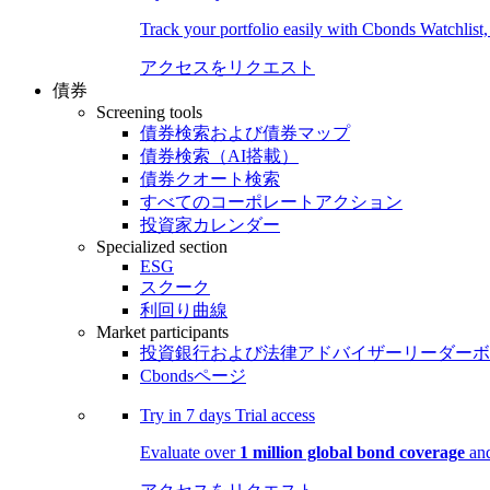
Track your portfolio easily with Cbonds Watchlist
アクセスをリクエスト
債券
Screening tools
債券検索および債券マップ
債券検索（AI搭載）
債券クオート検索
すべてのコーポレートアクション
投資家カレンダー
Specialized section
ESG
スクーク
利回り曲線
Market participants
投資銀行および法律アドバイザーリーダーボ
Cbondsページ
Try in
7 days
Trial access
Evaluate over
1 million global bond coverage
and