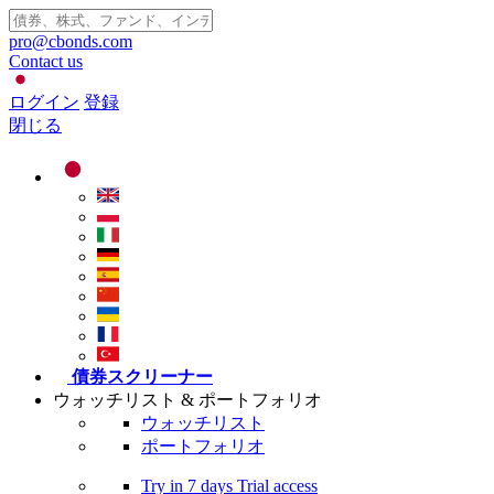
pro@cbonds.com
Contact us
ログイン
登録
閉じる
債券スクリーナー
ウォッチリスト & ポートフォリオ
ウォッチリスト
ポートフォリオ
Try in
7 days
Trial access