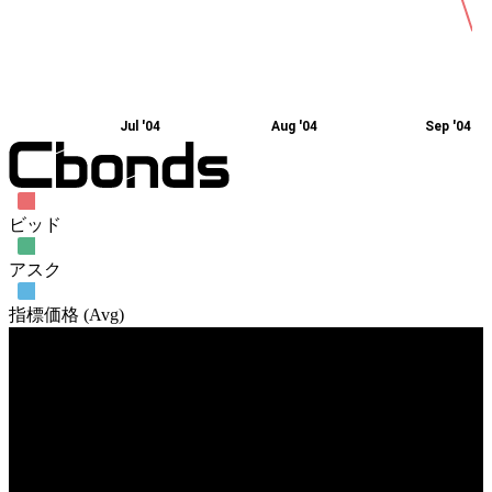
Jul '04
Aug '04
Sep '04
ビッド
アスク
指標価格 (Avg)
売買高