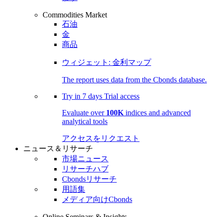
Commodities Market
石油
金
商品
ウィジェット: 金利マップ
The report uses data from the Cbonds database.
Try in
7 days
Trial access
Evaluate over
100K
indices and advanced
analytical tools
アクセスをリクエスト
ニュース＆リサーチ
市場ニュース
リサーチハブ
Cbondsリサーチ
用語集
メディア向けCbonds
Online Seminars & Insights