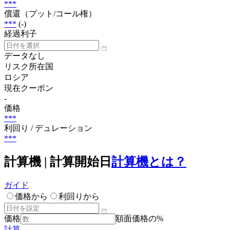
***
償還（プット/コール権）
***
(-)
経過利子
データなし
リスク所在国
ロシア
現在クーポン
-
価格
***
利回り / デュレーション
***
計算機 | 計算開始日
計算機とは？
ガイド
価格から
利回りから
価格
額面価格の%
計算