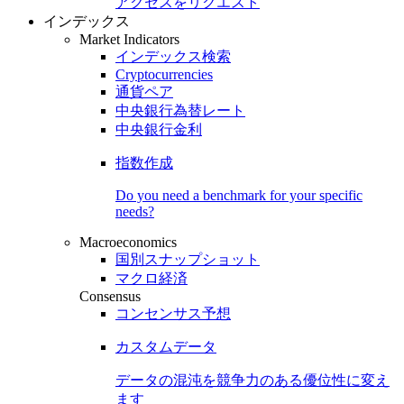
アクセスをリクエスト
インデックス
Market Indicators
インデックス検索
Cryptocurrencies
通貨ペア
中央銀行為替レート
中央銀行金利
指数作成
Do you need a benchmark for your specific
needs?
Macroeconomics
国別スナップショット
マクロ経済
Consensus
コンセンサス予想
カスタムデータ
データの混沌を競争力のある
優位性
に変え
ます