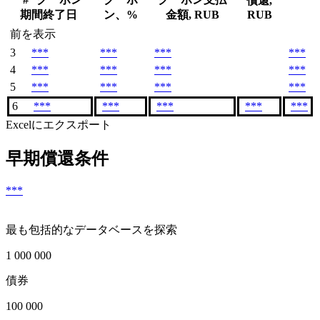
償還,
期間終了日
ン、%
金額, RUB
RUB
前を表示
3
***
***
***
***
4
***
***
***
***
5
***
***
***
***
6
***
***
***
***
***
Excelにエクスポート
早期償還条件
***
最も包括的なデータベースを探索
1 000 000
債券
100 000