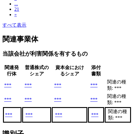
...
21
»
すべて表示
関連事業体
当該会社が利害関係を有するもの
関連発
普通株式の
資本金におけ
添付
行体
シェア
るシェア
書類
関連の種
***
***
***
***
類: ***
関連の種
***
***
***
***
類: ***
関連の種
***
***
***
***
類: ***
識別子