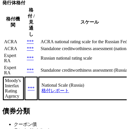
発行体格付
格
付 /
格付機
見
スケール
関
通
し
ACRA
***
ACRA national rating scale for the Russian Feder
ACRA
***
Standalone creditworthiness assessment (national 
Expert
***
Russian national rating scale
RA
Expert
***
Standalone creditworthiness assessment (Russian
RA
Moody's
National Scale (Russia)
Interfax
***
格付レポート
Rating
Agency
債券分類
クーポン債