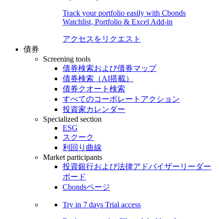
Track your portfolio easily with Cbonds
Watchlist, Portfolio & Excel Add-in
アクセスをリクエスト
債券
Screening tools
債券検索および債券マップ
債券検索（AI搭載）
債券クオート検索
すべてのコーポレートアクション
投資家カレンダー
Specialized section
ESG
スクーク
利回り曲線
Market participants
投資銀行および法律アドバイザーリーダー
ボード
Cbondsページ
Try in
7 days
Trial access