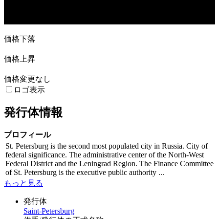
28. Jun
19. Jul
9. Aug
30. Aug
価格下落
価格上昇
価格変更なし
ロゴ表示
発行体情報
プロフィール
St. Petersburg is the second most populated city in Russia. City of
federal significance. The administrative center of the North-West
Federal District and the Leningrad Region. The Finance Committee
of St. Petersburg is the executive public authority ...
もっと見る
発行体
Saint-Petersburg