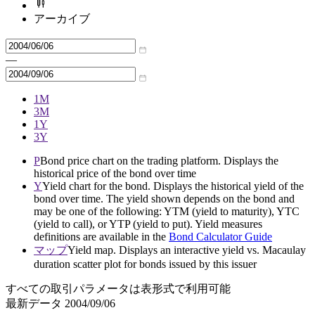
アーカイブ
—
1M
3M
1Y
3Y
P
Bond price chart on the trading platform. Displays the
historical price of the bond over time
Y
Yield chart for the bond. Displays the historical yield of the
bond over time. The yield shown depends on the bond and
may be one of the following: YTM (yield to maturity), YTC
(yield to call), or YTP (yield to put). Yield measures
definitions are available in the
Bond Calculator Guide
マップ
Yield map. Displays an interactive yield vs. Macaulay
duration scatter plot for bonds issued by this issuer
すべての取引パラメータは表形式で利用可能
最新データ
2004/09/06