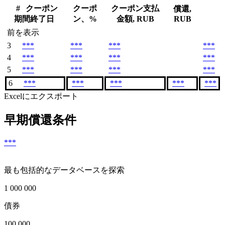
#
クーポン
クーポ
クーポン支払
償還,
期間終了日
ン、%
金額, RUB
RUB
前を表示
3
***
***
***
***
4
***
***
***
***
5
***
***
***
***
6
***
***
***
***
***
Excelにエクスポート
早期償還条件
***
最も包括的なデータベースを探索
1 000 000
債券
100 000