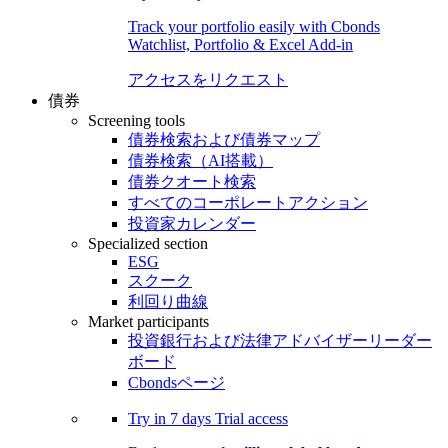
Track your portfolio easily with Cbonds
Watchlist, Portfolio & Excel Add-in
アクセスをリクエスト
債券
Screening tools
債券検索および債券マップ
債券検索（AI搭載）
債券クオート検索
すべてのコーポレートアクション
投資家カレンダー
Specialized section
ESG
スクーク
利回り曲線
Market participants
投資銀行および法律アドバイザーリーダー
ボード
Cbondsページ
Try in
7 days
Trial access