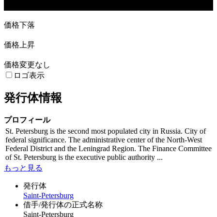
14. Feb
14. Mar
28. Mar
18. Apr
価格下落
価格上昇
価格変更なし
ロゴ表示
発行体情報
プロフィール
St. Petersburg is the second most populated city in Russia. City of
federal significance. The administrative center of the North-West
Federal District and the Leningrad Region. The Finance Committee
of St. Petersburg is the executive public authority ...
もっと見る
発行体
Saint-Petersburg
借手/発行体の正式名称
Saint-Petersburg