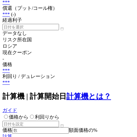
***
償還（プット/コール権）
***
(-)
経過利子
データなし
リスク所在国
ロシア
現在クーポン
-
価格
***
利回り / デュレーション
***
計算機 | 計算開始日
計算機とは？
ガイド
価格から
利回りから
価格
額面価格の%
計算