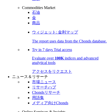
Commodities Market
石油
金
商品
ウィジェット: 金利マップ
The report uses data from the Cbonds database.
Try in
7 days
Trial access
Evaluate over
100K
indices and advanced
analytical tools
アクセスをリクエスト
ニュース＆リサーチ
市場ニュース
リサーチハブ
Cbondsリサーチ
用語集
メディア向けCbonds
Online Seminars & Insights