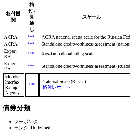
格
付 /
格付機
見
スケール
関
通
し
ACRA
***
ACRA national rating scale for the Russian Feder
ACRA
***
Standalone creditworthiness assessment (national 
Expert
***
Russian national rating scale
RA
Expert
***
Standalone creditworthiness assessment (Russian
RA
Moody's
National Scale (Russia)
Interfax
***
格付レポート
Rating
Agency
債券分類
クーポン債
ランク: Undefined