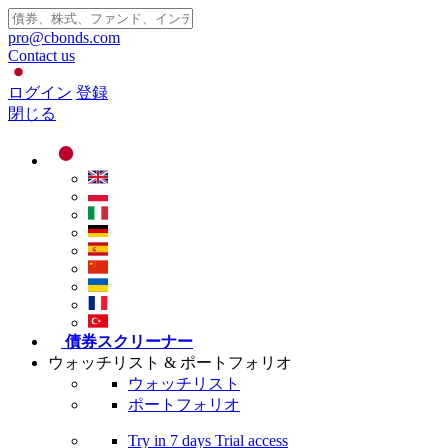
pro@cbonds.com
Contact us
ログイン
登録
閉じる
債券スクリーナー
ウォッチリスト & ポートフォリオ
ウォッチリスト
ポートフォリオ
Try in
7 days
Trial access