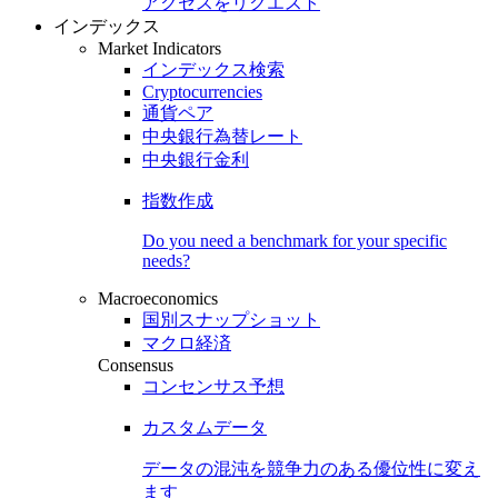
アクセスをリクエスト
インデックス
Market Indicators
インデックス検索
Cryptocurrencies
通貨ペア
中央銀行為替レート
中央銀行金利
指数作成
Do you need a benchmark for your specific
needs?
Macroeconomics
国別スナップショット
マクロ経済
Consensus
コンセンサス予想
カスタムデータ
データの混沌を競争力のある
優位性
に変え
ます