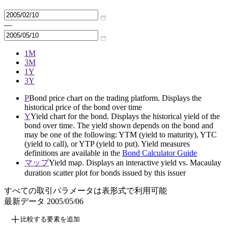
—
1M
3M
1Y
3Y
P
Bond price chart on the trading platform. Displays the
historical price of the bond over time
Y
Yield chart for the bond. Displays the historical yield of the
bond over time. The yield shown depends on the bond and
may be one of the following: YTM (yield to maturity), YTC
(yield to call), or YTP (yield to put). Yield measures
definitions are available in the
Bond Calculator Guide
マップ
Yield map. Displays an interactive yield vs. Macaulay
duration scatter plot for bonds issued by this issuer
すべての取引パラメータは表形式で利用可能
最新データ
2005/05/06
比較する要素を追加