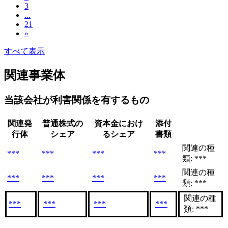
3
...
21
»
すべて表示
関連事業体
当該会社が利害関係を有するもの
関連発
普通株式の
資本金におけ
添付
行体
シェア
るシェア
書類
関連の種
***
***
***
***
類: ***
関連の種
***
***
***
***
類: ***
関連の種
***
***
***
***
類: ***