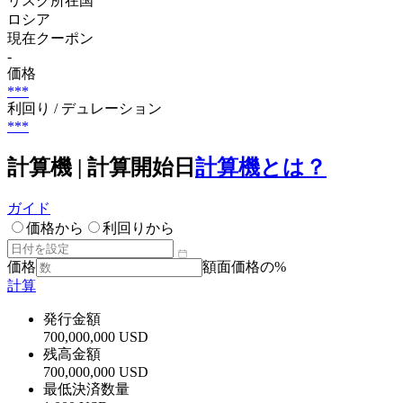
リスク所在国
ロシア
現在クーポン
-
価格
***
利回り / デュレーション
***
計算機 | 計算開始日
計算機とは？
ガイド
価格から
利回りから
価格
額面価格の%
計算
発行金額
700,000,000 USD
残高金額
700,000,000 USD
最低決済数量