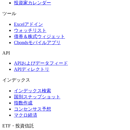
投資家カレンダー
ツール
Excelアドイン
ウォッチリスト
債券＆株式ウィジェット
Cbondsモバイルアプリ
API
APIおよびデータフィード
APIディレクトリ
インデックス
インデックス検索
国別スナップショット
指数作成
コンセンサス予想
マクロ経済
ETF・投資信託