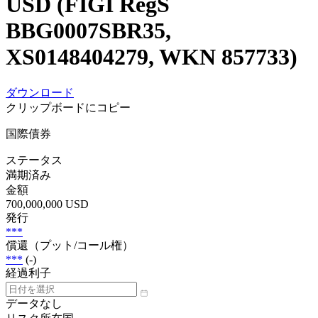
USD (FIGI RegS
BBG0007SBR35,
XS0148404279, WKN 857733)
ダウンロード
クリップボードにコピー
国際債券
ステータス
満期済み
金額
700,000,000 USD
発行
***
償還（プット/コール権）
***
(-)
経過利子
データなし