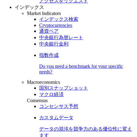
アクセスをリクエスト
インデックス
Market Indicators
インデックス検索
Cryptocurrencies
通貨ペア
中央銀行為替レート
中央銀行金利
指数作成
Do you need a benchmark for your specific
needs?
Macroeconomics
国別スナップショット
マクロ経済
Consensus
コンセンサス予想
カスタムデータ
データの混沌を競争力のある
優位性
に変え
ます