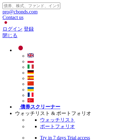
pro@cbonds.com
Contact us
ログイン
登録
閉じる
債券スクリーナー
ウォッチリスト & ポートフォリオ
ウォッチリスト
ポートフォリオ
Try in
7 days
Trial access