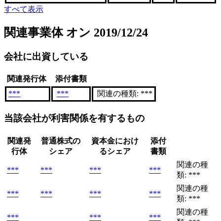
すべて表示
関連事業体
オン 2019/12/24
会社に出資している
関連発行体
添付書類
***
***
関連の種類: ***
当該会社が利害関係を有するもの
関連発
普通株式の
資本金におけ
添付
行体
シェア
るシェア
書類
関連の種
***
***
***
***
類: ***
関連の種
***
***
***
***
類: ***
関連の種
***
***
***