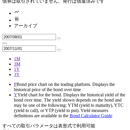
債券は取引されていません。発行は償還済みです
アーカイブ
—
1M
3M
1Y
3Y
P
Bond price chart on the trading platform. Displays the
historical price of the bond over time
Y
Yield chart for the bond. Displays the historical yield of the
bond over time. The yield shown depends on the bond and
may be one of the following: YTM (yield to maturity), YTC
(yield to call), or YTP (yield to put). Yield measures
definitions are available in the
Bond Calculator Guide
すべての取引パラメータは表形式で利用可能