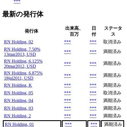
***
最新の発行体
出来高、
日
ステータ
発行体
百万
付
ス
RN Holding, 02
***
***
取消済み
RN Holding, 7.50%
満期済み
***
***
13mar2013, USD
RN Holding, 6.125%
満期済み
***
***
20mar2012, USD
RN Holding, 6.875%
満期済み
***
***
18jul2011, USD
RN Holding, K
***
***
満期済み
RN Holding, 05
***
***
取消済み
RN Holding, 04
***
***
満期済み
RN Holding, 03
***
***
満期済み
RN Holding, 2
***
***
満期済み
RN Holding, 01
***
***
満期済み