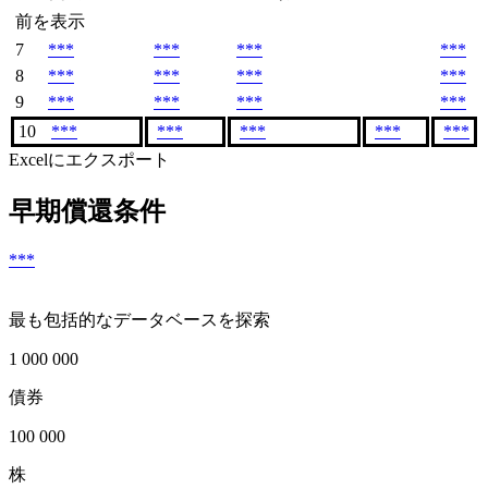
前を表示
7
***
***
***
***
8
***
***
***
***
9
***
***
***
***
10
***
***
***
***
***
Excelにエクスポート
早期償還条件
***
最も包括的なデータベースを探索
1 000 000
債券
100 000
株