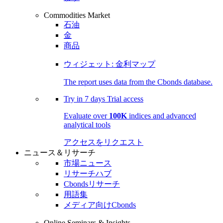
Commodities Market
石油
金
商品
ウィジェット: 金利マップ
The report uses data from the Cbonds database.
Try in
7 days
Trial access
Evaluate over
100K
indices and advanced
analytical tools
アクセスをリクエスト
ニュース＆リサーチ
市場ニュース
リサーチハブ
Cbondsリサーチ
用語集
メディア向けCbonds
Online Seminars & Insights