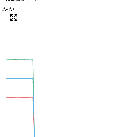
A-
A+