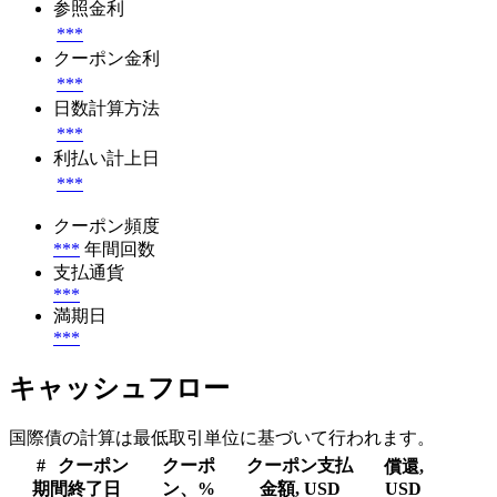
参照金利
***
クーポン金利
***
日数計算方法
***
利払い計上日
***
クーポン頻度
***
年間回数
支払通貨
***
満期日
***
キャッシュフロー
国際債の計算は最低取引単位に基づいて行われます。
#
クーポン
クーポ
クーポン支払
償還,
期間終了日
ン、%
金額, USD
USD