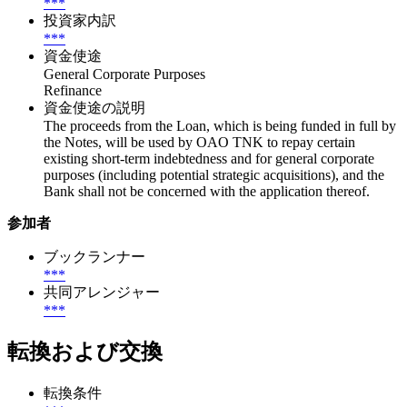
***
投資家内訳
***
資金使途
General Corporate Purposes
Refinance
資金使途の説明
The proceeds from the Loan, which is being funded in full by
the Notes, will be used by OAO TNK to repay certain
existing short-term indebtedness and for general corporate
purposes (including potential strategic acquisitions), and the
Bank shall not be concerned with the application thereof.
参加者
ブックランナー
***
共同アレンジャー
***
転換および交換
転換条件