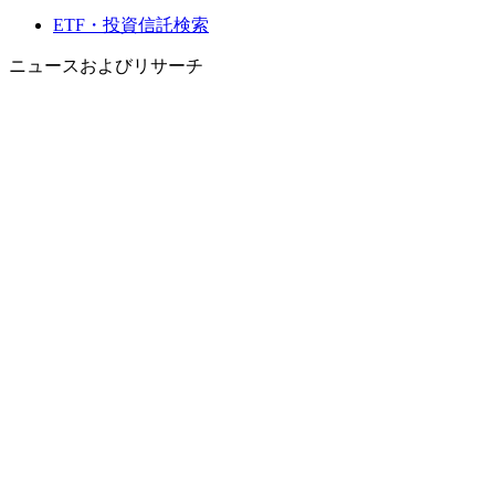
ETF・投資信託検索
ニュースおよびリサーチ
市場ニュース
リサーチハブ
Cbondsリサーチ
メディア向けCbonds
用語集
ヘルプ
会社概要
支払いの保証
CBONDS OLD
計算機
債券クオート検索