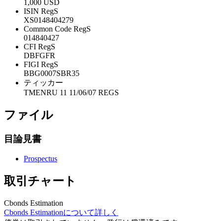
1,000 USD
ISIN RegS
XS0148404279
Common Code RegS
014840427
CFI RegS
DBFGFR
FIGI RegS
BBG0007SBR35
ティッカー
TMENRU 11 11/06/07 REGS
ファイル
目論見書
Prospectus
取引チャート
Cbonds Estimation
Cbonds Estimationについて詳しく