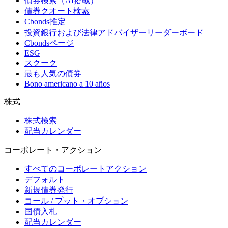
債券検索（AI搭載）
債券クオート検索
Cbonds推定
投資銀行および法律アドバイザーリーダーボード
Cbondsページ
ESG
スクーク
最も人気の債券
Bono americano a 10 años
株式
株式検索
配当カレンダー
コーポレート・アクション
すべてのコーポレートアクション
デフォルト
新規債券発行
コール / プット・オプション
国債入札
配当カレンダー