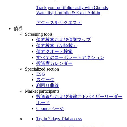
Track your portfolio easily with Cbonds
Watchlist, Portfolio & Excel Add-in
アクセスをリクエスト
債券
Screening tools
債券検索および債券マップ
債券検索（AI搭載）
債券クオート検索
すべてのコーポレートアクション
投資家カレンダー
Specialized section
ESG
スクーク
利回り曲線
Market participants
投資銀行および法律アドバイザーリーダー
ボード
Cbondsページ
Try in
7 days
Trial access