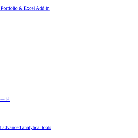
, Portfolio & Excel Add-in
ード
 advanced analytical tools