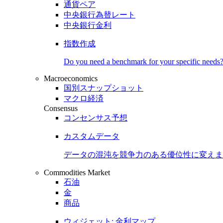
通貨ペア
中央銀行為替レート
中央銀行金利
指数作成
Do you need a benchmark for your specific needs
Macroeconomics
国別スナップショット
マクロ経済
Consensus
コンセンサス予想
カスタムデータ
データの混沌を競争力のある
優位性
に変えま
Commodities Market
石油
金
商品
ウィジェット: 金利マップ