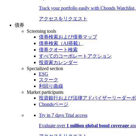
Track your portfolio easily with Cbonds Watchlist
アクセスをリクエスト
債券
Screening tools
債券検索および債券マップ
債券検索（AI搭載）
債券クオート検索
すべてのコーポレートアクション
投資家カレンダー
Specialized section
ESG
スクーク
利回り曲線
Market participants
投資銀行および法律アドバイザーリーダーボ
Cbondsページ
Try in
7 days
Trial access
Evaluate over
1 million global bond coverage
and