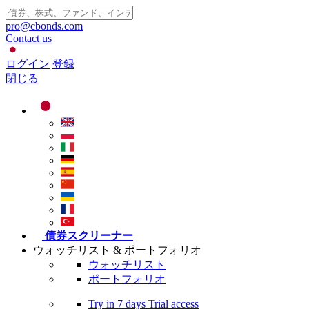
pro@cbonds.com
Contact us
ログイン
登録
閉じる
債券スクリーナー
ウォッチリスト & ポートフォリオ
ウォッチリスト
ポートフォリオ
Try in
7 days
Trial access