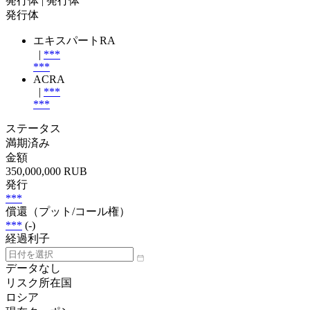
発行体
| 発行体
発行体
エキスパートRA
|
***
***
ACRA
|
***
***
ステータス
満期済み
金額
350,000,000 RUB
発行
***
償還（プット/コール権）
***
(-)
経過利子
データなし
リスク所在国
ロシア