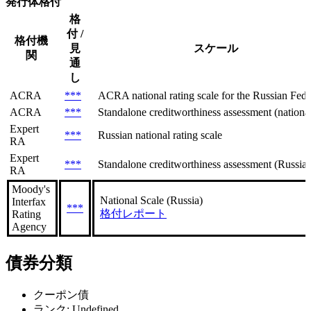
発行体格付
格
付 /
格付機
見
スケール
関
通
し
ACRA
***
ACRA national rating scale for the Russian Feder
ACRA
***
Standalone creditworthiness assessment (national 
Expert
***
Russian national rating scale
RA
Expert
***
Standalone creditworthiness assessment (Russian
RA
Moody's
National Scale (Russia)
Interfax
***
格付レポート
Rating
Agency
債券分類
クーポン債
ランク: Undefined