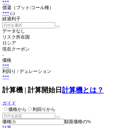
***
償還（プット/コール権）
***
(-)
経過利子
データなし
リスク所在国
ロシア
現在クーポン
-
価格
***
利回り / デュレーション
***
計算機 | 計算開始日
計算機とは？
ガイド
価格から
利回りから
価格
額面価格の%
計算