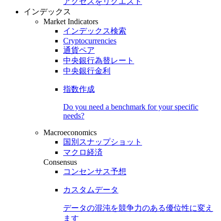
アクセスをリクエスト
インデックス
Market Indicators
インデックス検索
Cryptocurrencies
通貨ペア
中央銀行為替レート
中央銀行金利
指数作成
Do you need a benchmark for your specific
needs?
Macroeconomics
国別スナップショット
マクロ経済
Consensus
コンセンサス予想
カスタムデータ
データの混沌を競争力のある
優位性
に変え
ます