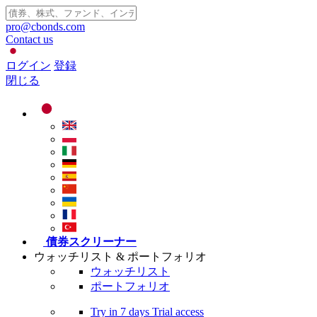
pro@cbonds.com
Contact us
ログイン
登録
閉じる
債券スクリーナー
ウォッチリスト & ポートフォリオ
ウォッチリスト
ポートフォリオ
Try in
7 days
Trial access