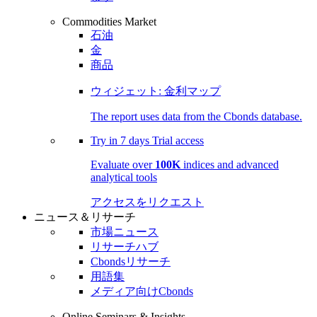
Commodities Market
石油
金
商品
ウィジェット: 金利マップ
The report uses data from the Cbonds database.
Try in
7 days
Trial access
Evaluate over
100K
indices and advanced
analytical tools
アクセスをリクエスト
ニュース＆リサーチ
市場ニュース
リサーチハブ
Cbondsリサーチ
用語集
メディア向けCbonds
Online Seminars & Insights