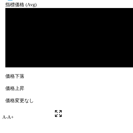
A-
A+