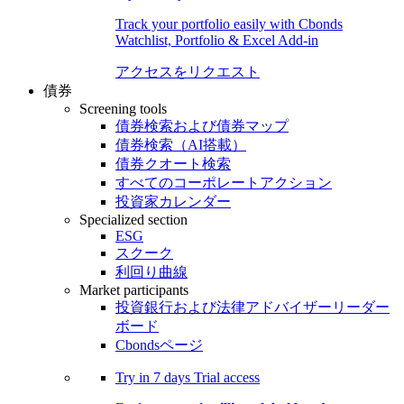
Track your portfolio easily with Cbonds
Watchlist, Portfolio & Excel Add-in
アクセスをリクエスト
債券
Screening tools
債券検索および債券マップ
債券検索（AI搭載）
債券クオート検索
すべてのコーポレートアクション
投資家カレンダー
Specialized section
ESG
スクーク
利回り曲線
Market participants
投資銀行および法律アドバイザーリーダー
ボード
Cbondsページ
Try in
7 days
Trial access