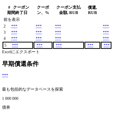
#
クーポン
クーポ
クーポン支払
償還,
期間終了日
ン、%
金額, RUB
RUB
前を表示
2
***
***
***
***
3
***
***
***
***
4
***
***
***
***
5
***
***
***
***
***
Excelにエクスポート
早期償還条件
***
最も包括的なデータベースを探索
1 000 000
債券