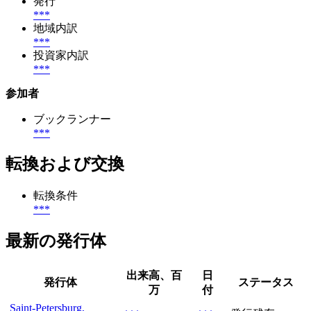
発行
***
地域内訳
***
投資家内訳
***
参加者
ブックランナー
***
転換および交換
転換条件
***
最新の発行体
出来高、百
日
発行体
ステータス
万
付
Saint-Petersburg,