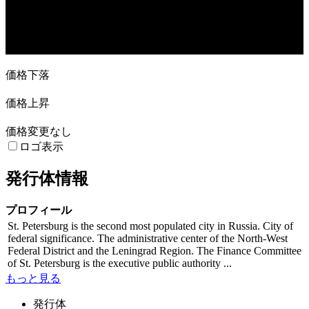
19. Jul
2. Aug
23. Aug
27. Sep
価格下落
価格上昇
価格変更なし
ロゴ表示
発行体情報
プロフィール
St. Petersburg is the second most populated city in Russia. City of
federal significance. The administrative center of the North-West
Federal District and the Leningrad Region. The Finance Committee
of St. Petersburg is the executive public authority ...
もっと見る
発行体