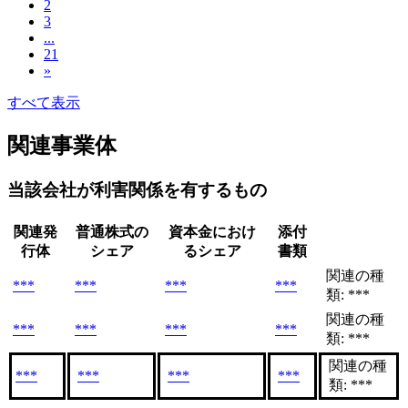
2
3
...
21
»
すべて表示
関連事業体
当該会社が利害関係を有するもの
関連発
普通株式の
資本金におけ
添付
行体
シェア
るシェア
書類
関連の種
***
***
***
***
類: ***
関連の種
***
***
***
***
類: ***
関連の種
***
***
***
***
類: ***