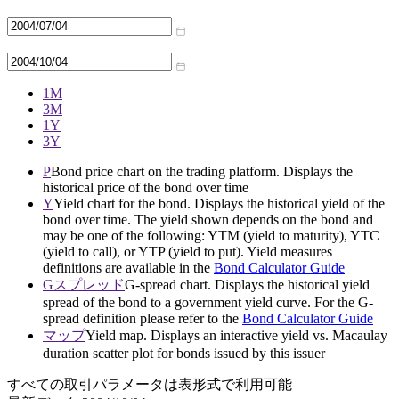
—
1M
3M
1Y
3Y
P
Bond price chart on the trading platform. Displays the
historical price of the bond over time
Y
Yield chart for the bond. Displays the historical yield of the
bond over time. The yield shown depends on the bond and
may be one of the following: YTM (yield to maturity), YTC
(yield to call), or YTP (yield to put). Yield measures
definitions are available in the
Bond Calculator Guide
Gスプレッド
G-spread chart. Displays the historical yield
spread of the bond to a government yield curve. For the G-
spread definition please refer to the
Bond Calculator Guide
マップ
Yield map. Displays an interactive yield vs. Macaulay
duration scatter plot for bonds issued by this issuer
すべての取引パラメータは表形式で利用可能