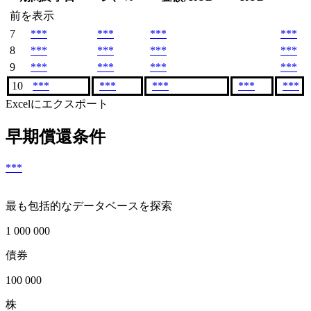
前を表示
7
***
***
***
***
8
***
***
***
***
9
***
***
***
***
10
***
***
***
***
***
Excelにエクスポート
早期償還条件
***
最も包括的なデータベースを探索
1 000 000
債券
100 000
株