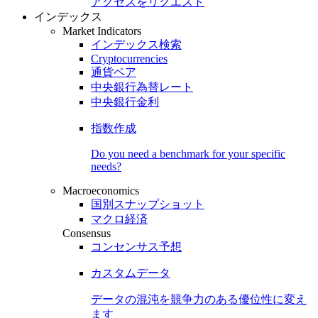
アクセスをリクエスト
インデックス
Market Indicators
インデックス検索
Cryptocurrencies
通貨ペア
中央銀行為替レート
中央銀行金利
指数作成
Do you need a benchmark for your specific
needs?
Macroeconomics
国別スナップショット
マクロ経済
Consensus
コンセンサス予想
カスタムデータ
データの混沌を競争力のある
優位性
に変え
ます