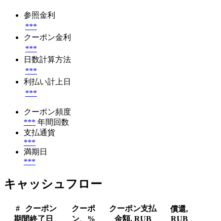
参照金利
***
クーポン金利
***
日数計算方法
***
利払い計上日
***
クーポン頻度
***
年間回数
支払通貨
***
満期日
***
キャッシュフロー
#
クーポン
クーポ
クーポン支払
償還,
期間終了日
ン、%
金額, RUB
RUB