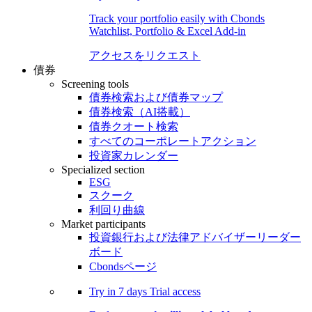
Track your portfolio easily with Cbonds
Watchlist, Portfolio & Excel Add-in
アクセスをリクエスト
債券
Screening tools
債券検索および債券マップ
債券検索（AI搭載）
債券クオート検索
すべてのコーポレートアクション
投資家カレンダー
Specialized section
ESG
スクーク
利回り曲線
Market participants
投資銀行および法律アドバイザーリーダー
ボード
Cbondsページ
Try in
7 days
Trial access