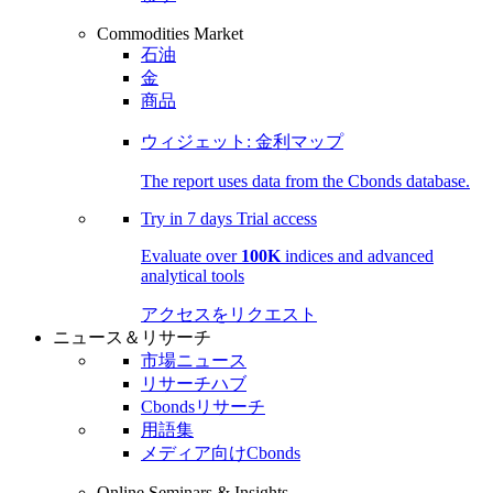
Commodities Market
石油
金
商品
ウィジェット: 金利マップ
The report uses data from the Cbonds database.
Try in
7 days
Trial access
Evaluate over
100K
indices and advanced
analytical tools
アクセスをリクエスト
ニュース＆リサーチ
市場ニュース
リサーチハブ
Cbondsリサーチ
用語集
メディア向けCbonds
Online Seminars & Insights