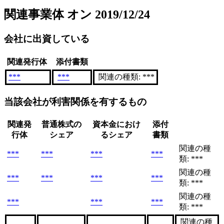
関連事業体
オン 2019/12/24
会社に出資している
関連発行体
添付書類
***
***
関連の種類: ***
当該会社が利害関係を有するもの
関連発
普通株式の
資本金におけ
添付
行体
シェア
るシェア
書類
関連の種
***
***
***
***
類: ***
関連の種
***
***
***
***
類: ***
関連の種
***
***
***
類: ***
関連の種