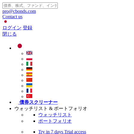
pro@cbonds.com
Contact us
ログイン
登録
閉じる
債券スクリーナー
ウォッチリスト & ポートフォリオ
ウォッチリスト
ポートフォリオ
Try in
7 days
Trial access