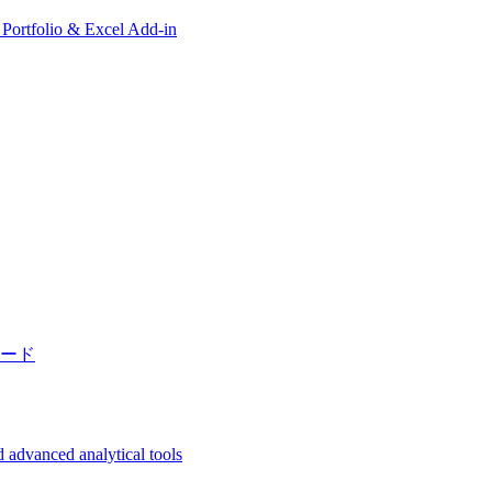
, Portfolio & Excel Add-in
ード
 advanced analytical tools