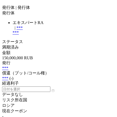
発行体
| 発行体
発行体
エキスパートRA
|
***
***
ステータス
満期済み
金額
150,000,000 RUB
発行
***
償還（プット/コール権）
***
(-)
経過利子
データなし
リスク所在国
ロシア
現在クーポン
-