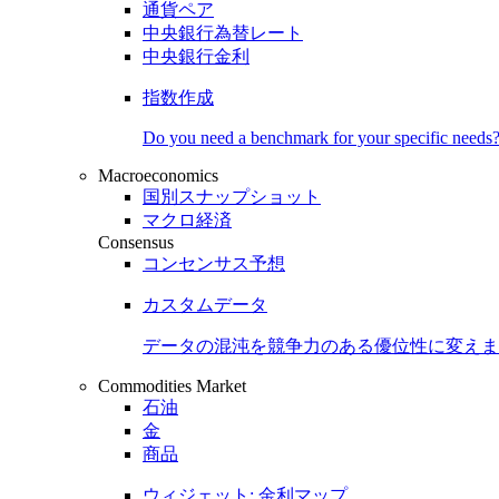
通貨ペア
中央銀行為替レート
中央銀行金利
指数作成
Do you need a benchmark for your specific needs
Macroeconomics
国別スナップショット
マクロ経済
Consensus
コンセンサス予想
カスタムデータ
データの混沌を競争力のある
優位性
に変えま
Commodities Market
石油
金
商品
ウィジェット: 金利マップ