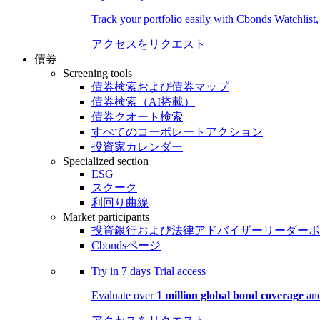
Track your portfolio easily with Cbonds Watchlist
アクセスをリクエスト
債券
Screening tools
債券検索および債券マップ
債券検索（AI搭載）
債券クオート検索
すべてのコーポレートアクション
投資家カレンダー
Specialized section
ESG
スクーク
利回り曲線
Market participants
投資銀行および法律アドバイザーリーダーボ
Cbondsページ
Try in
7 days
Trial access
Evaluate over
1 million global bond coverage
and