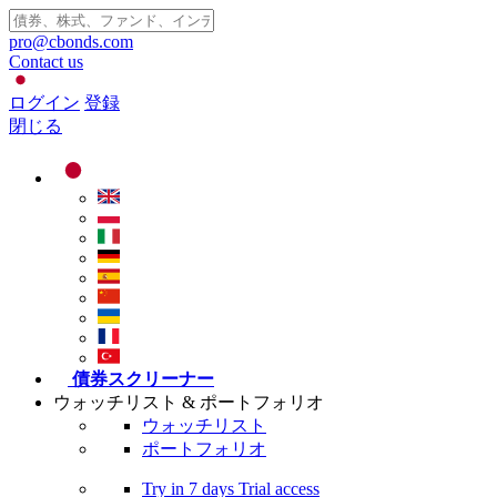
pro@cbonds.com
Contact us
ログイン
登録
閉じる
債券スクリーナー
ウォッチリスト & ポートフォリオ
ウォッチリスト
ポートフォリオ
Try in
7 days
Trial access