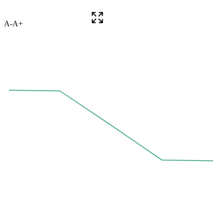
A-
A+