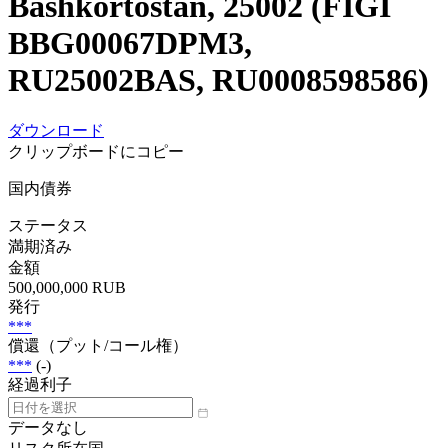
Bashkortostan, 25002 (FIGI
BBG00067DPM3,
RU25002BAS, RU0008598586)
ダウンロード
クリップボードにコピー
国内債券
ステータス
満期済み
金額
500,000,000 RUB
発行
***
償還（プット/コール権）
***
(-)
経過利子
データなし