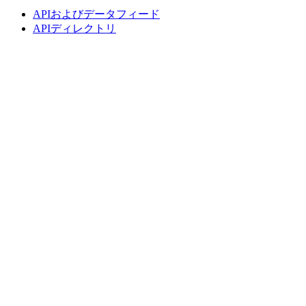
APIおよびデータフィード
APIディレクトリ
インデックス
インデックス検索
国別スナップショット
指数作成
コンセンサス予想
マクロ経済
ETF・投資信託
ETF・投資信託検索
ニュースおよびリサーチ
市場ニュース
リサーチハブ
Cbondsリサーチ
メディア向けCbonds
用語集