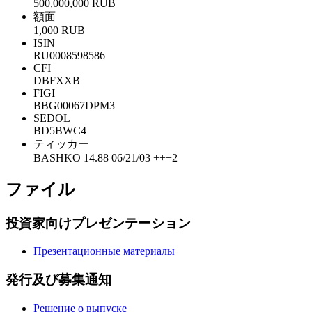
500,000,000 RUB
額面
1,000 RUB
ISIN
RU0008598586
CFI
DBFXXB
FIGI
BBG00067DPM3
SEDOL
BD5BWC4
ティッカー
BASHKO 14.88 06/21/03 +++2
ファイル
投資家向けプレゼンテーション
Презентационные материалы
発行及び募集通知
Решение о выпуске