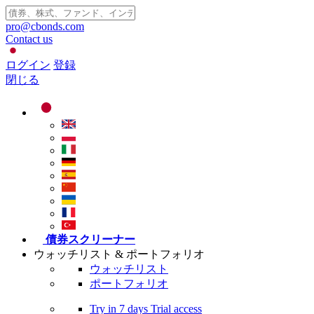
pro@cbonds.com
Contact us
ログイン
登録
閉じる
債券スクリーナー
ウォッチリスト & ポートフォリオ
ウォッチリスト
ポートフォリオ
Try in
7 days
Trial access