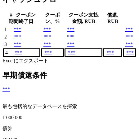
#
クーポン
クーポ
クーポン支払
償還,
期間終了日
ン、%
金額, RUB
RUB
1
***
***
***
***
2
***
***
***
***
3
***
***
***
***
4
***
***
***
***
***
Excelにエクスポート
早期償還条件
***
最も包括的なデータベースを探索
1 000 000
債券