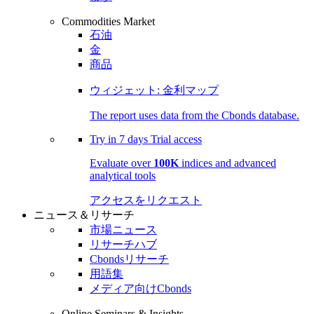
Commodities Market
石油
金
商品
ウィジェット: 金利マップ
The report uses data from the Cbonds database.
Try in
7 days
Trial access
Evaluate over
100K
indices and advanced
analytical tools
アクセスをリクエスト
ニュース＆リサーチ
市場ニュース
リサーチハブ
Cbondsリサーチ
用語集
メディア向けCbonds
Online Seminars & Insights