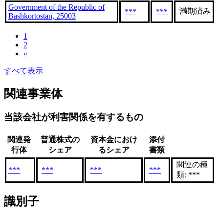
Government of the Republic of
満期済み
***
***
Bashkortostan, 25003
1
2
»
すべて表示
関連事業体
当該会社が利害関係を有するもの
関連発
普通株式の
資本金におけ
添付
行体
シェア
るシェア
書類
関連の種
***
***
***
***
類: ***
識別子