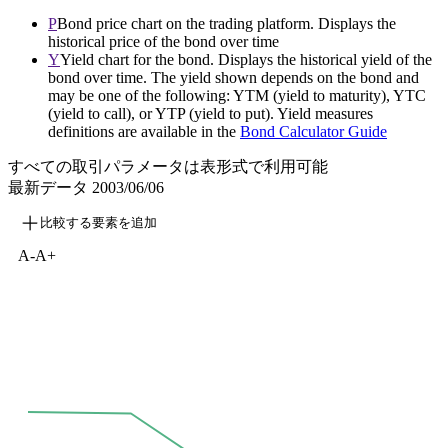
P
Bond price chart on the trading platform. Displays the
historical price of the bond over time
Y
Yield chart for the bond. Displays the historical yield of the
bond over time. The yield shown depends on the bond and
may be one of the following: YTM (yield to maturity), YTC
(yield to call), or YTP (yield to put). Yield measures
definitions are available in the
Bond Calculator Guide
すべての取引パラメータは表形式で利用可能
最新データ
2003/06/06
比較する要素を追加