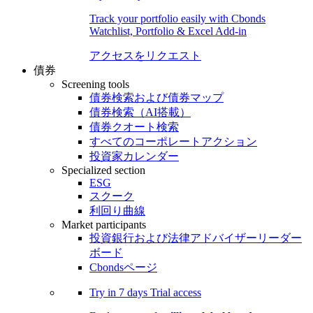
Track your portfolio easily with Cbonds
Watchlist, Portfolio & Excel Add-in
アクセスをリクエスト
債券
Screening tools
債券検索および債券マップ
債券検索（AI搭載）
債券クオート検索
すべてのコーポレートアクション
投資家カレンダー
Specialized section
ESG
スクーク
利回り曲線
Market participants
投資銀行および法律アドバイザーリーダー
ボード
Cbondsページ
Try in
7 days
Trial access