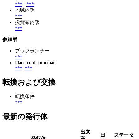
***
-
***
地域内訳
***
投資家内訳
***
参加者
ブックランナー
***
Placement participant
***
,
***
転換および交換
転換条件
***
最新の発行体
出来
日
ステータ
発行体
高、