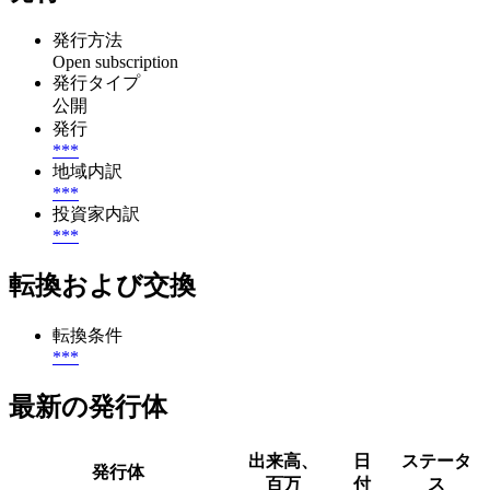
発行方法
Open subscription
発行タイプ
公開
発行
***
地域内訳
***
投資家内訳
***
転換および交換
転換条件
***
最新の発行体
出来高、
日
ステータ
発行体
百万
付
ス