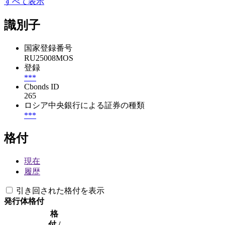
すべて表示
識別子
国家登録番号
RU25008MOS
登録
***
Cbonds ID
265
ロシア中央銀行による証券の種類
***
格付
現在
履歴
引き回された格付を表示
発行体格付
格
付 /