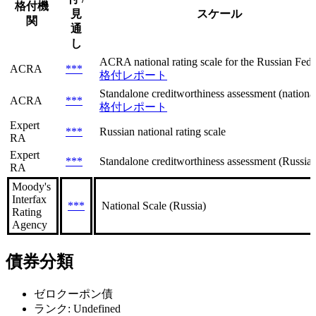
格付機
見
スケール
関
通
し
ACRA national rating scale for the Russian Feder
ACRA
***
格付レポート
Standalone creditworthiness assessment (national 
ACRA
***
格付レポート
Expert
***
Russian national rating scale
RA
Expert
***
Standalone creditworthiness assessment (Russian
RA
Moody's
Interfax
***
National Scale (Russia)
Rating
Agency
債券分類
ゼロクーポン債
ランク: Undefined