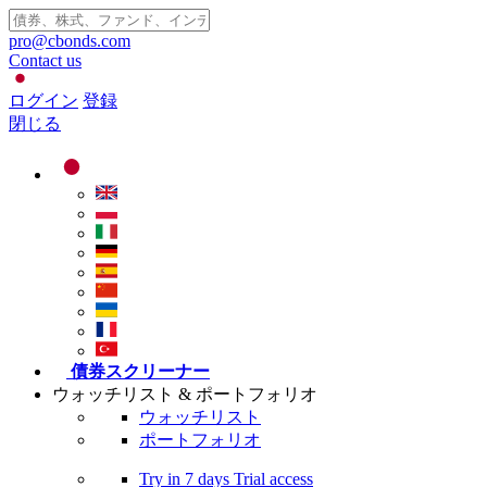
pro@cbonds.com
Contact us
ログイン
登録
閉じる
債券スクリーナー
ウォッチリスト & ポートフォリオ
ウォッチリスト
ポートフォリオ
Try in
7 days
Trial access