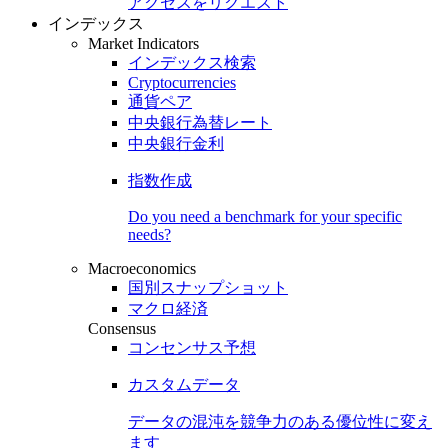
アクセスをリクエスト
インデックス
Market Indicators
インデックス検索
Cryptocurrencies
通貨ペア
中央銀行為替レート
中央銀行金利
指数作成
Do you need a benchmark for your specific
needs?
Macroeconomics
国別スナップショット
マクロ経済
Consensus
コンセンサス予想
カスタムデータ
データの混沌を競争力のある
優位性
に変え
ます