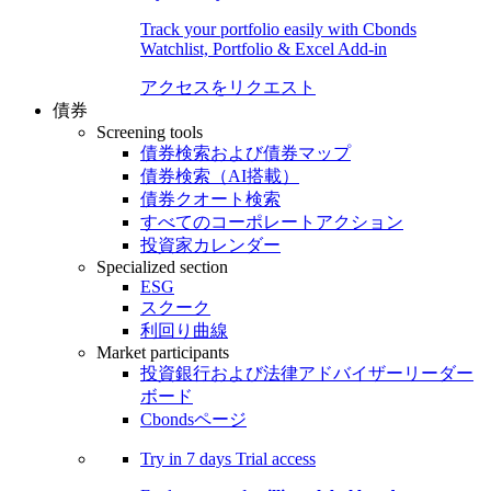
Track your portfolio easily with Cbonds
Watchlist, Portfolio & Excel Add-in
アクセスをリクエスト
債券
Screening tools
債券検索および債券マップ
債券検索（AI搭載）
債券クオート検索
すべてのコーポレートアクション
投資家カレンダー
Specialized section
ESG
スクーク
利回り曲線
Market participants
投資銀行および法律アドバイザーリーダー
ボード
Cbondsページ
Try in
7 days
Trial access