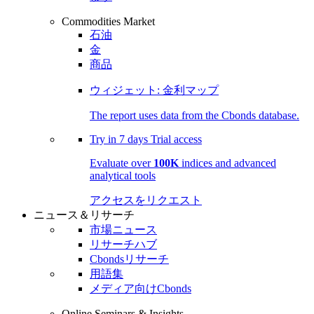
Commodities Market
石油
金
商品
ウィジェット: 金利マップ
The report uses data from the Cbonds database.
Try in
7 days
Trial access
Evaluate over
100K
indices and advanced
analytical tools
アクセスをリクエスト
ニュース＆リサーチ
市場ニュース
リサーチハブ
Cbondsリサーチ
用語集
メディア向けCbonds
Online Seminars & Insights