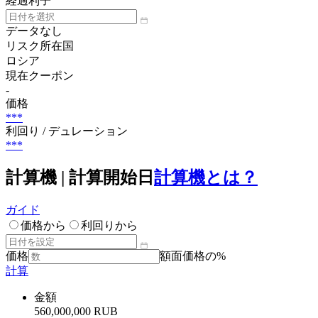
経過利子
データなし
リスク所在国
ロシア
現在クーポン
-
価格
***
利回り / デュレーション
***
計算機 | 計算開始日
計算機とは？
ガイド
価格から
利回りから
価格
額面価格の%
計算
金額
560,000,000 RUB