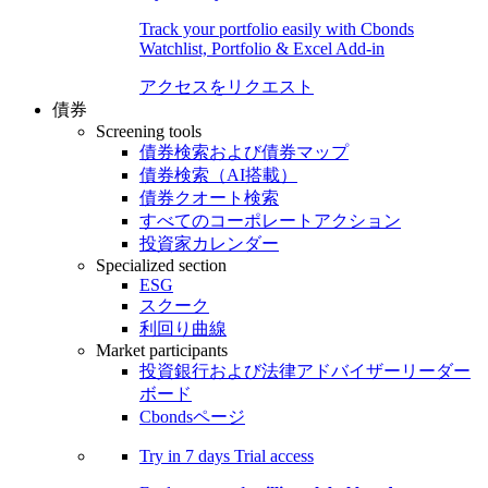
Track your portfolio easily with Cbonds
Watchlist, Portfolio & Excel Add-in
アクセスをリクエスト
債券
Screening tools
債券検索および債券マップ
債券検索（AI搭載）
債券クオート検索
すべてのコーポレートアクション
投資家カレンダー
Specialized section
ESG
スクーク
利回り曲線
Market participants
投資銀行および法律アドバイザーリーダー
ボード
Cbondsページ
Try in
7 days
Trial access