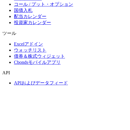
コール / プット・オプション
国債入札
配当カレンダー
投資家カレンダー
ツール
Excelアドイン
ウォッチリスト
債券＆株式ウィジェット
Cbondsモバイルアプリ
API
APIおよびデータフィード
APIディレクトリ
インデックス
インデックス検索
国別スナップショット
指数作成
コンセンサス予想