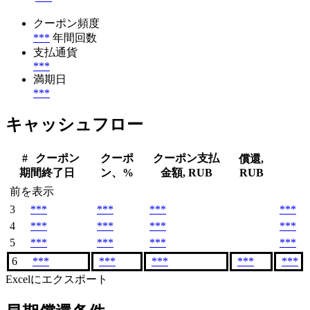
クーポン頻度
***
年間回数
支払通貨
***
満期日
***
キャッシュフロー
#
クーポン
クーポ
クーポン支払
償還,
期間終了日
ン、%
金額, RUB
RUB
前を表示
3
***
***
***
***
4
***
***
***
***
5
***
***
***
***
6
***
***
***
***
***
Excelにエクスポート