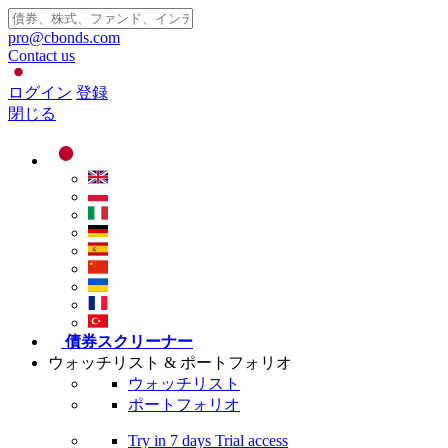
pro@cbonds.com
Contact us
ログイン
登録
閉じる
債券スクリーナー
ウォッチリスト & ポートフォリオ
ウォッチリスト
ポートフォリオ
Try in
7 days
Trial access