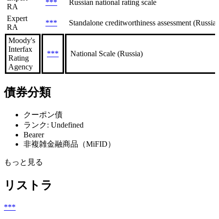
***
Russian national rating scale
RA
Expert
***
Standalone creditworthiness assessment (Russian
RA
Moody's
Interfax
***
National Scale (Russia)
Rating
Agency
債券分類
クーポン債
ランク: Undefined
Bearer
非複雑金融商品（MiFID）
もっと見る
リストラ
***