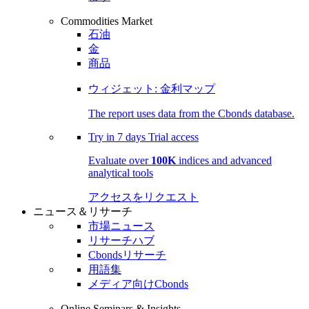
Commodities Market
石油
金
商品
ウィジェット: 金利マップ
The report uses data from the Cbonds database.
Try in
7 days
Trial access
Evaluate over
100K
indices and advanced
analytical tools
アクセスをリクエスト
ニュース＆リサーチ
市場ニュース
リサーチハブ
Cbondsリサーチ
用語集
メディア向けCbonds
Online Seminars & Insights