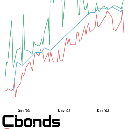
Oct '03
Nov '03
Dec '03