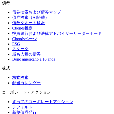
債券
債券検索および債券マップ
債券検索（AI搭載）
債券クオート検索
Cbonds推定
投資銀行および法律アドバイザーリーダーボード
Cbondsページ
ESG
スクーク
最も人気の債券
Bono americano a 10 años
株式
株式検索
配当カレンダー
コーポレート・アクション
すべてのコーポレートアクション
デフォルト
新規債券発行