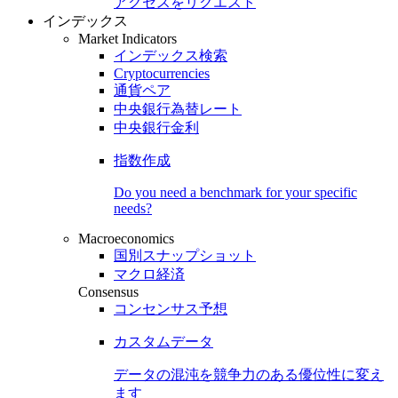
アクセスをリクエスト
インデックス
Market Indicators
インデックス検索
Cryptocurrencies
通貨ペア
中央銀行為替レート
中央銀行金利
指数作成
Do you need a benchmark for your specific
needs?
Macroeconomics
国別スナップショット
マクロ経済
Consensus
コンセンサス予想
カスタムデータ
データの混沌を競争力のある
優位性
に変え
ます