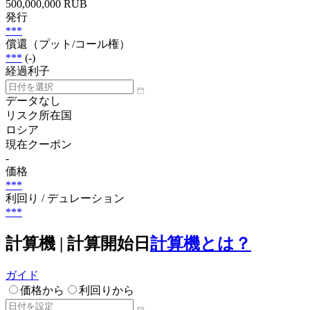
500,000,000 RUB
発行
***
償還（プット/コール権）
***
(-)
経過利子
データなし
リスク所在国
ロシア
現在クーポン
-
価格
***
利回り / デュレーション
***
計算機 | 計算開始日
計算機とは？
ガイド
価格から
利回りから