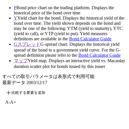
P
Bond price chart on the trading platform. Displays the
historical price of the bond over time
Y
Yield chart for the bond. Displays the historical yield of the
bond over time. The yield shown depends on the bond and
may be one of the following: YTM (yield to maturity), YTC
(yield to call), or YTP (yield to put). Yield measures
definitions are available in the
Bond Calculator Guide
Gスプレッド
G-spread chart. Displays the historical yield
spread of the bond to a government yield curve. For the G-
spread definition please refer to the
Bond Calculator Guide
マップ
Yield map. Displays an interactive yield vs. Macaulay
duration scatter plot for bonds issued by this issuer
すべての取引パラメータは表形式で利用可能
最新データ
2003/12/17
比較する要素を追加